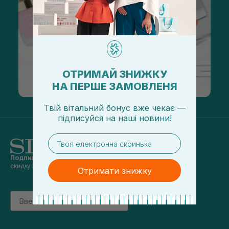
ОТРИМАЙ ЗНИЖКУ
НА ПЕРШЕ ЗАМОВЛЕНЯ
Твій вітальний бонус вже чекає —
підписуйся
на
наші новини!
email
Подпишись на наши новости
и получай
скидку 5% на первый заказ
Отримати знижку
Email
підписатись