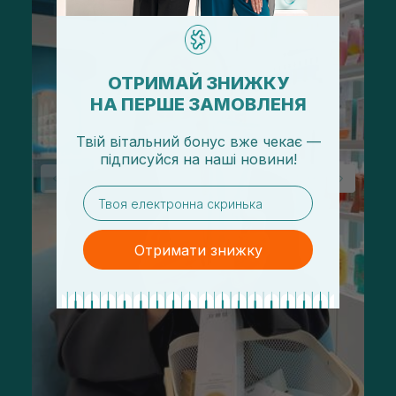
ОТРИМАЙ ЗНИЖКУ
НА ПЕРШЕ ЗАМОВЛЕНЯ
Твій вітальний бонус вже чекає —
підписуйся
на
наші новини!
email
Отримати знижку