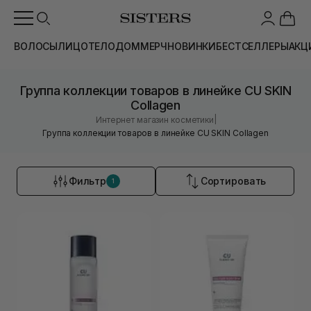
ВОЛОСЫ
ЛИЦО
ТЕЛО
ДОМ
МЕРЧ
НОВИНКИ
БЕСТСЕЛЛЕРЫ
АКЦ
Группа коллекции товаров в линейке CU SKIN
Collagen
|
Интернет магазин косметики
Группа коллекции товаров в линейке CU SKIN Collagen
Фильтр
Сортировать
1