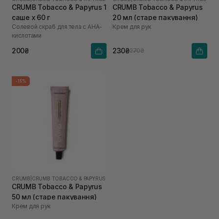
CRUMB Tobacco & Papyrus 1
CRUMB Tobacco & Papyrus
саше х 60 г
20 мл (старе пакування)
Солевой скраб для тела с AHA-
Крем для рук
кислотами
200₴
230₴
270₴
-15%
CRUMB
|
CRUMB TOBACCO & PAPYRUS
CRUMB Tobacco & Papyrus
50 мл (старе пакування)
Крем для рук