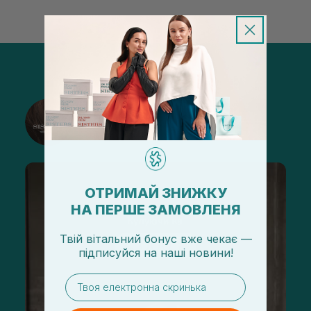
@sisters_stelmakh в Instagram
Подписаться
ОТРИМАЙ ЗНИЖКУ
НА ПЕРШЕ ЗАМОВЛЕНЯ
Твій вітальний бонус вже чекає —
підписуйся
на
наші новини!
email