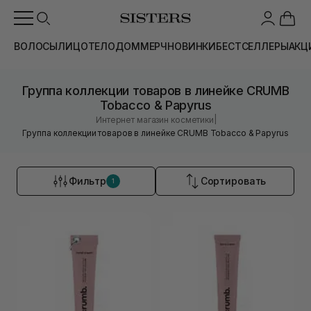
ВОЛОСЫ
ЛИЦО
ТЕЛО
ДОМ
МЕРЧ
НОВИНКИ
БЕСТСЕЛЛЕРЫ
АКЦ
Группа коллекции товаров в линейке CRUMB
Tobacco & Papyrus
|
Интернет магазин косметики
Группа коллекции товаров в линейке CRUMB Tobacco & Papyrus
Фильтр
Сортировать
1