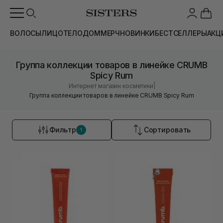
ВОЛОСЫ
ЛИЦО
ТЕЛО
ДОМ
МЕРЧ
НОВИНКИ
БЕСТСЕЛЛЕРЫ
АКЦ
Группа коллекции товаров в линейке CRUMB
Spicy Rum
|
Интернет магазин косметики
Группа коллекции товаров в линейке CRUMB Spicy Rum
Фильтр
Сортировать
1