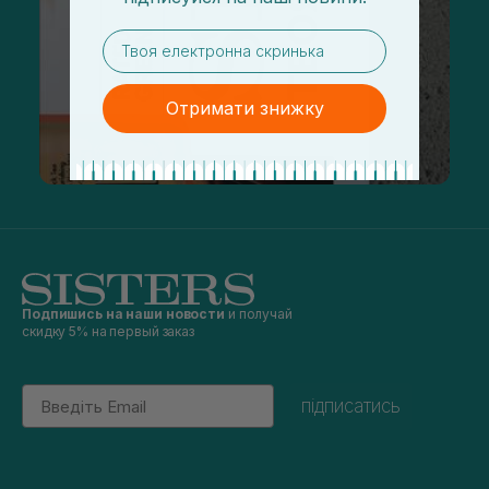
email
Отримати знижку
Подпишись на наши новости
и получай
скидку 5% на первый заказ
Email
підписатись