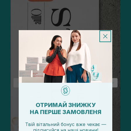
ОТРИМАЙ ЗНИЖКУ
НА ПЕРШЕ ЗАМОВЛЕНЯ
Твій вітальний бонус вже чекає —
підписуйся
на
наші новини!