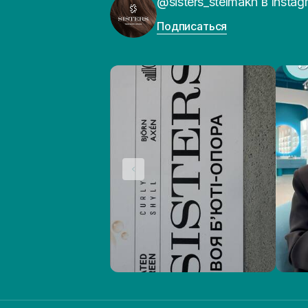
@sisters_stelmakh в Instag
Подписаться