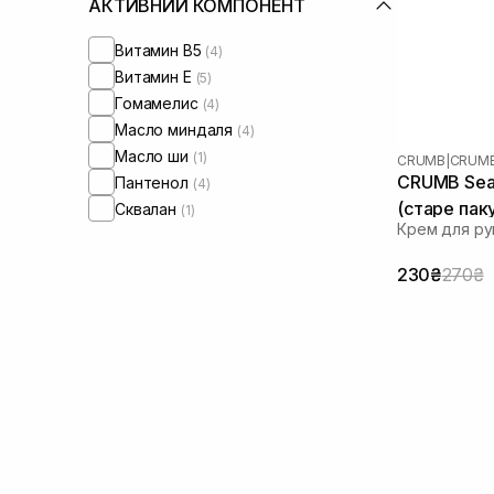
АКТИВНИЙ КОМПОНЕНТ
Витамин B5
(4)
Витамин Е
(5)
Гомамелис
(4)
Масло миндаля
(4)
Масло ши
(1)
CRUMB
|
CRUMB
CRUMB Sea 
Пантенол
(4)
(старе пак
Сквалан
(1)
Крем для ру
230₴
270₴