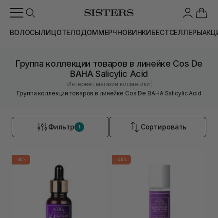
ВОЛОСЫ
ЛИЦО
ТЕЛО
ДОМ
МЕРЧ
НОВИНКИ
БЕСТСЕЛЛЕРЫ
АКЦ
Группа коллекции товаров в линейке Cos De
BAHA Salicylic Acid
|
Интернет магазин косметики
Группа коллекции товаров в линейке Cos De BAHA Salicylic Acid
Фильтр
Сортировать
1
-30%
-40%