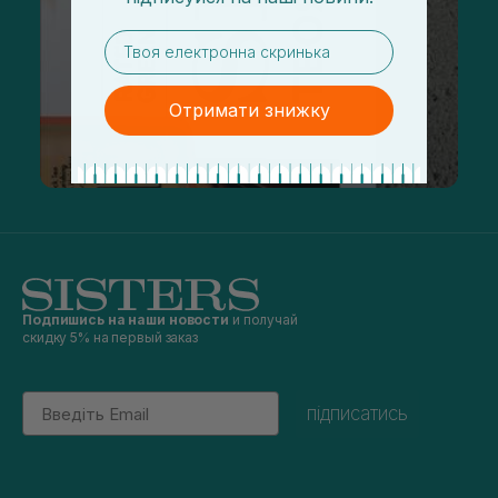
email
Отримати знижку
Подпишись на наши новости
и получай
скидку 5% на первый заказ
Email
підписатись