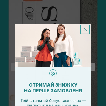
ОТРИМАЙ ЗНИЖКУ
НА ПЕРШЕ ЗАМОВЛЕНЯ
Твій вітальний бонус вже чекає —
підписуйся
на
наші новини!