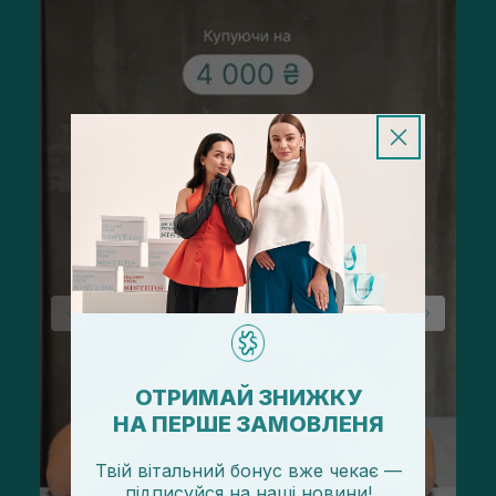
ОТРИМАЙ ЗНИЖКУ
НА ПЕРШЕ ЗАМОВЛЕНЯ
Твій вітальний бонус вже чекає —
підписуйся
на
наші новини!