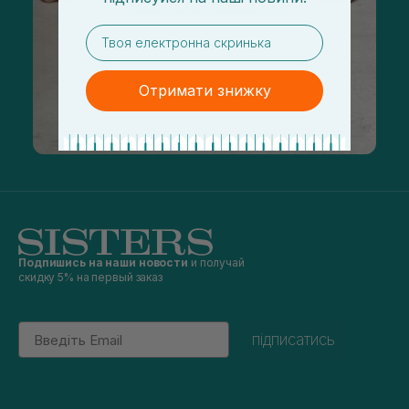
email
Отримати знижку
Подпишись на наши новости
и получай
скидку 5% на первый заказ
Email
підписатись