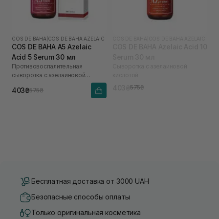
COS DE BAHA
|
COS DE BAHA AZELAIC
COS DE BAHA
|
COS DE BAHA AZELAIC
COS DE BAHA A5 Azelaic
COS DE BAHA Azelaic Acid 10
Acid 5 Serum 30 мл
Serum 30 мл
Противовоспалительная
Сыворотка с азелаиновой
сыворотка с азелаиновой
кислотой
кислотой
403₴
575₴
403₴
575₴
Бесплатная доставка от 3000 UAH
Безопасные способы оплаты
Только оригинальная косметика