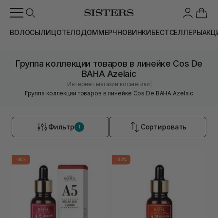
ВОЛОСЫ
ЛИЦО
ТЕЛО
ДОМ
МЕРЧ
НОВИНКИ
БЕСТСЕЛЛЕРЫ
АКЦ
Группа коллекции товаров в линейке Cos De
BAHA Azelaic
|
Интернет магазин косметики
Группа коллекции товаров в линейке Cos De BAHA Azelaic
Фильтр
Сортировать
1
-30%
-30%