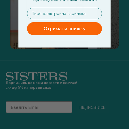
email
Отримати знижку
Подпишись на наши новости
и получай
скидку 5% на первый заказ
Email
підписатись