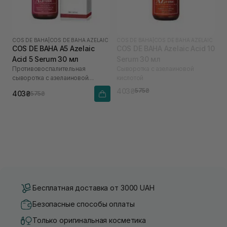
COS DE BAHA
|
COS DE BAHA AZELAIC
COS DE BAHA
|
COS DE BAHA AZELAIC
COS DE BAHA A5 Azelaic
COS DE BAHA Azelaic Acid 10
Acid 5 Serum 30 мл
Serum 30 мл
Противовоспалительная
Сыворотка с азелаиновой
сыворотка с азелаиновой
кислотой
кислотой
403₴
575₴
403₴
575₴
Бесплатная доставка от 3000 UAH
Безопасные способы оплаты
Только оригинальная косметика