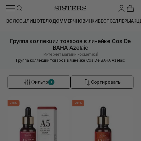
ВОЛОСЫ
ЛИЦО
ТЕЛО
ДОМ
МЕРЧ
НОВИНКИ
БЕСТСЕЛЛЕРЫ
АКЦ
Группа коллекции товаров в линейке Cos De
BAHA Azelaic
|
Интернет магазин косметики
Группа коллекции товаров в линейке Cos De BAHA Azelaic
Фильтр
Сортировать
1
-30%
-30%