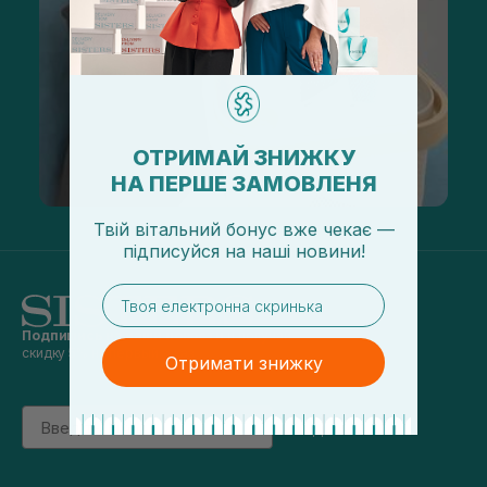
ОТРИМАЙ ЗНИЖКУ
НА ПЕРШЕ ЗАМОВЛЕНЯ
Твій вітальний бонус вже чекає —
підписуйся
на
наші новини!
email
Подпишись на наши новости
и получай
скидку 5% на первый заказ
Отримати знижку
Email
підписатись