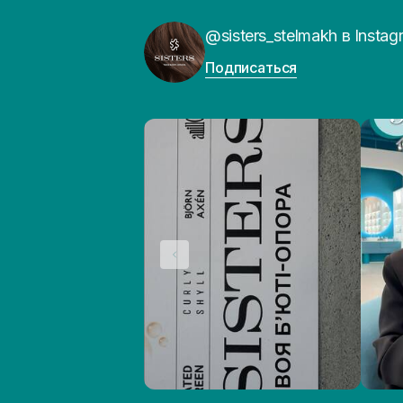
@sisters_stelmakh в Instag
Подписаться