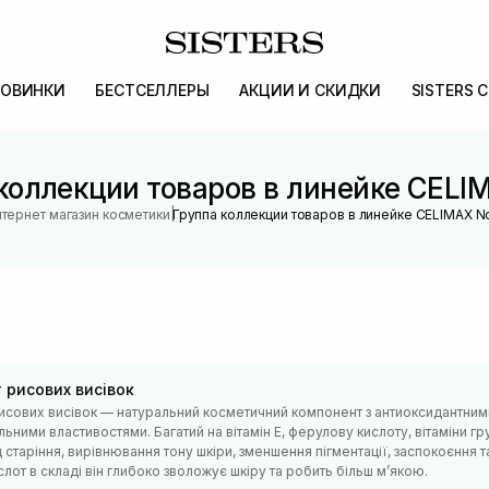
ОВИНКИ
БЕСТСЕЛЛЕРЫ
АКЦИИ И СКИДКИ
SISTERS 
коллекции товаров в линейке CELI
|
тернет магазин косметики
Группа коллекции товаров в линейке CELIMAX N
 рисових висівок
рисових висівок — натуральний косметичний компонент з антиоксидантни
ьними властивостями. Багатий на вітамін Е, ферулову кислоту, вітаміни г
д старіння, вирівнювання тону шкіри, зменшення пігментації, заспокоєння 
лот в складі він глибоко зволожує шкіру та робить більш м’якою.