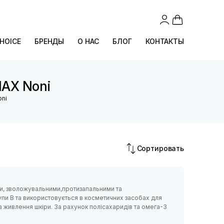
CHOICE
БРЕНДЫ
О НАС
БЛОГ
КОНТАКТЫ
MAX Noni
oni
Сортировать
ми, зволожувальними,протизапальними та
рупи В та використовується в косметичних засобах для
та живлення шкіри. За рахунок полісахаридів та омега-3