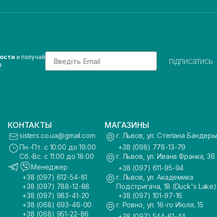
Email
вости
и получай
підписатись
з
КОНТАКТЫ
МАГАЗИНЫ
sisters.co.ua@gmail.com
г. Львов, ул. Степана Бандеры
Пн.-Пт. с 10:00 до 19:00
+38 (098) 778-13-79
Сб.-Вс. с 11:00 до 18:00
г. Львов, ул. Ивана Франка, 36
Менеджер
+38 (097) 611-95-94
+38 (097) 612-54-81
г. Львов, ул. Академика
+38 (097) 788-12-88
Подстригача, 1В (Duck's Lake)
+38 (097) 983-41-20
+38 (097) 101-97-16
+38 (068) 693-46-00
г. Ровно, ул. 16-го Июля, 15
+38 (068) 951-22-86
+38 (097) 544-61-44