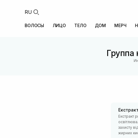
RU
ВОЛОСЫ
ЛИЦО
ТЕЛО
ДОМ
МЕРЧ
Н
Группа 
Ин
Екстракт
Екстракт 
освітлювал
захисту ві
жирних кис