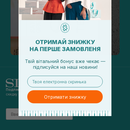
ОТРИМАЙ ЗНИЖКУ
НА ПЕРШЕ ЗАМОВЛЕНЯ
Твій вітальний бонус вже чекає —
підписуйся
на
наші новини!
email
Подпишись на наши новости
и получай
скидку 5% на первый заказ
Отримати знижку
Email
підписатись