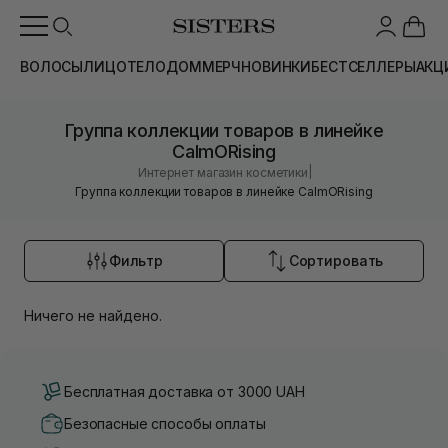
ВОЛОСЫ
ЛИЦО
ТЕЛО
ДОМ
МЕРЧ
НОВИНКИ
БЕСТСЕЛЛЕРЫ
АКЦ
Группа коллекции товаров в линейке
CalmORising
|
Интернет магазин косметики
Группа коллекции товаров в линейке CalmORising
Фильтр
Сортировать
Ничего не найдено.
Бесплатная доставка от 3000 UAH
Безопасные способы оплаты