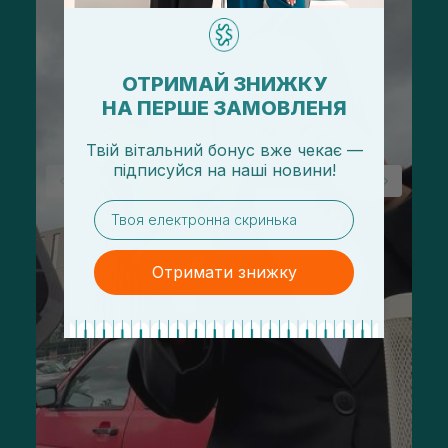
ОТРИМАЙ ЗНИЖКУ
НА ПЕРШЕ ЗАМОВЛЕНЯ
Твій вітальний бонус вже чекає —
підписуйся
на
наші новини!
email
Отримати знижку