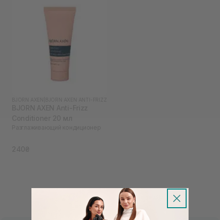
BJORN AXEN
|
BJORN AXEN ANTI-FRIZZ
BJORN AXEN Anti-Frizz
Conditioner 20 мл
Разглаживающий кондиционер
240₴