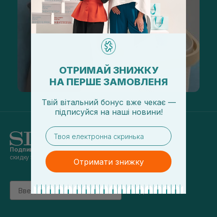
ОТРИМАЙ ЗНИЖКУ
НА ПЕРШЕ ЗАМОВЛЕНЯ
Твій вітальний бонус вже чекає —
підписуйся
на
наші новини!
email
Подпишись на наши новости
и получай
скидку 5% на первый заказ
Отримати знижку
Email
підписатись