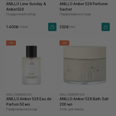
ANILLO Lime Sunday &
ANILLO Amber 528 Perfume
Amber528
Sachet
Подарочный набор
Парфюмерное саше
1 400₴
252₴
1 760₴
315₴
-20%
-20%
ANILLO
|
AMBER 528
ANILLO
|
AMBER 528
ANILLO Amber 528 Eau de
ANILLO Amber 528 Bath Salt
Parfum 50 мл
200 мл
Парфюмерная вода
Соль для ванны