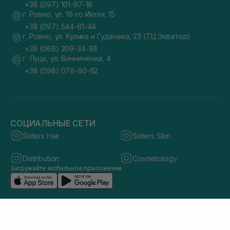
+38 (097) 101-97-16
г. Ровно, ул. 16-го Июля, 15
+38 (097) 544-61-44
г. Ровно, ул. Кулика и Гудачека, 23 (ТЦ Экватор)
+38 (068) 209-34-88
г. Луцк, ул. Винниченка, 4
+38 (098) 076-60-62
СОЦИАЛЬНЫЕ СЕТИ
Sisters Hair
Sisters Skin
Distribution
Cosmetology
Загружайте мобильное приложение