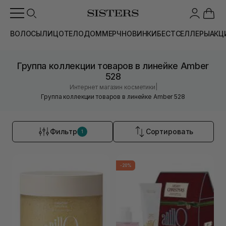
ВОЛОСЫ
ЛИЦО
ТЕЛО
ДОМ
МЕРЧ
НОВИНКИ
БЕСТСЕЛЛЕРЫ
АКЦ
Группа коллекции товаров в линейке Amber
528
|
Интернет магазин косметики
Группа коллекции товаров в линейке Amber 528
Фильтр
Сортировать
1
-20%