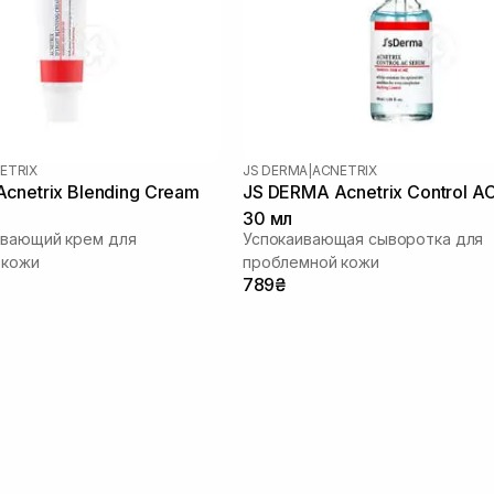
ETRIX
JS DERMA
|
ACNETRIX
cnetrix Blending Cream
JS DERMA Acnetrix Control A
30 мл
ивающий крем для
Успокаивающая сыворотка для
 кожи
проблемной кожи
789₴