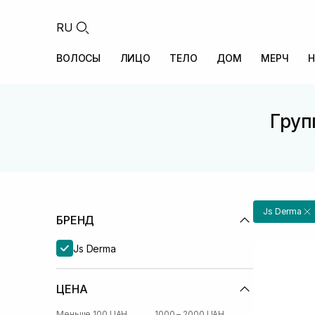
RU
ВОЛОСЫ
ЛИЦО
ТЕЛО
ДОМ
МЕРЧ
Н
Груп
Js Derma
БРЕНД
Js Derma
ЦЕНА
Меньше 100 UAH
1000 – 2000 UAH