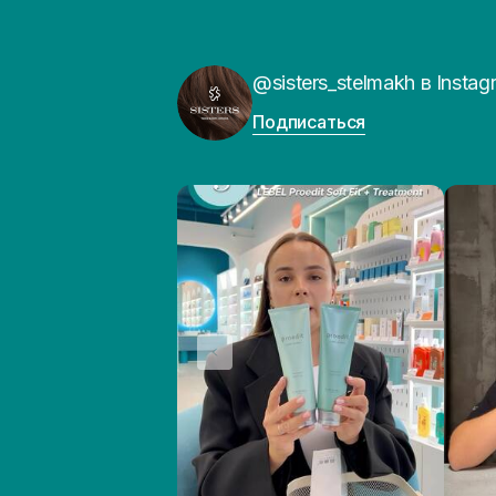
@sisters_stelmakh в Instag
Подписаться