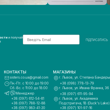
Email
вости
и получай
підписатись
з
КОНТАКТЫ
МАГАЗИНЫ
sisters.co.ua@gmail.com
г. Львов, ул. Степана Бандеры
Пн.-Пт. с 10:00 до 19:00
+38 (098) 778-13-79
Сб.-Вс. с 11:00 до 18:00
г. Львов, ул. Ивана Франка, 36
Менеджер
+38 (097) 611-95-94
+38 (097) 612-54-81
г. Львов, ул. Академика
+38 (097) 788-12-88
Подстригача, 1В (Duck's Lake)
+38 (097) 983-41-20
+38 (097) 101-97-16