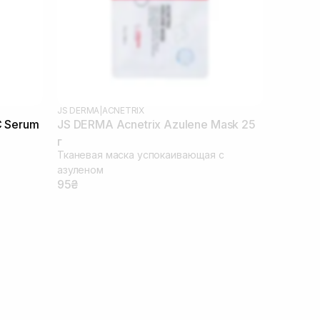
JS DERMA
|
ACNETRIX
C Serum
JS DERMA Acnetrix Azulene Mask 25
г
Тканевая маска успокаивающая с
азуленом
95₴