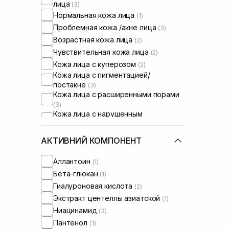
лица
(3)
Нормальная кожа лица
(1)
Проблемная кожа /акне лица
(3)
Возрастная кожа лица
(2)
Чувствительная кожа лица
(2)
Кожа лица с куперозом
(2)
Кожа лица с пигментацией/
постакне
(3)
Кожа лица с расширенными порами
(3)
Кожа лица с нарушенным
барьером
(2)
Кожа лица с нарушенным
АКТИВНИЙ КОМПОНЕНТ
микробиомом
(1)
Сыворотки от постакне
(1)
Аллантоин
(1)
Бета-глюкан
(1)
Гиалуроновая кислота
(2)
Экстракт центеллы азиатской
(1)
Ниацинамид
(3)
Пантенол
(1)