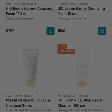
UIQ
|
UIQ BIOME BARRIER
UIQ
|
UIQ BIOME BARRIER
UIQ Biome Barrier Cleansing
UIQ Biome Barrier Cleansing
Foam 120 мл
Foam 10 мл
Пінка для умивання
Пінка для умивання
675₴
150₴
-20%
ПОДАРУНОК
I'M FROM
|
I'M FROM RICE
I'M FROM
|
I'M FROM RICE
I'M FROM Rice Whip Facial
I'M FROM Rice Whip Facial
Cleanser 30 мл
Cleanser 150 мл
Очищуючий засіб для обличчя
Очищуючий засіб для обличчя