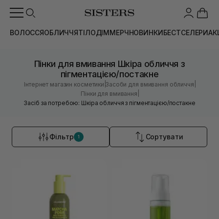
ВОЛОССЯ
ОБЛИЧЧЯ
ТІЛО
ДІМ
МЕРЧ
НОВИНКИ
БЕСТСЕЛЕРИ
АК
Пінки для вмивання Шкіра обличчя з
пігментацією/постакне
|
|
Інтернет магазин косметики
Засоби для вмивання обличчя
|
Пінки для вмивання
Засіб за потребою: Шкіра обличчя з пігментацією/постакне
Фільтр
Сортувати
1