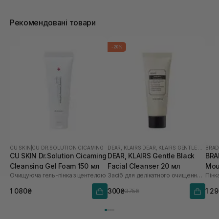
Рекомендовані товари
-20%
CU SKIN
|
CU DR.SOLUTION CICAMING
DEAR, KLAIRS
|
DEAR, KLAIRS GENTLE BLACK
BRA
CU SKIN Dr.Solution Cicaming
DEAR, KLAIRS Gentle Black
BRA
Cleansing Gel Foam 150 мл
Facial Cleanser 20 мл
Mou
Очищуюча гель-пінка з центелою
Засіб для делікатного очищення обличчя
Пінк
1 080₴
300₴
1 2
375₴