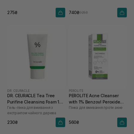
275₴
740₴
925₴
DR. CEURACLE
PEROLITE
DR. CEURACLE Tea Tree
PEROLITE Acne Cleanser
Purifine Cleansing Foam 10
with 1% Benzoyl Peroxide
Гель-пінка для вмивання з
Пінка для вмивання проти акне
мл
100 мл
екстрактом чайного дерева
230₴
560₴