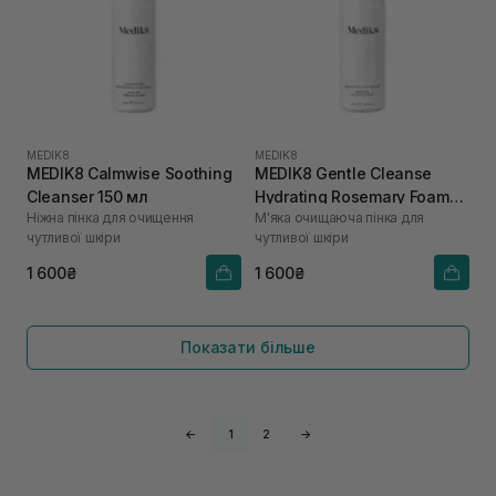
MEDIK8
MEDIK8
MEDIK8 Calmwise Soothing
MEDIK8 Gentle Cleanse
Cleanser 150 мл
Hydrating Rosemary Foam
Ніжна пінка для очищення
М'яка очищаюча пінка для
150 мл
чутливої шкіри
чутливої ​​шкіри
1 600₴
1 600₴
Показати більше
←
1
2
→