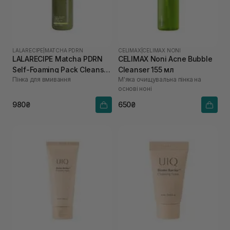
LALARECIPE
|
MATCHA PDRN
CELIMAX
|
CELIMAX NONI
LALARECIPE Matcha PDRN
CELIMAX Noni Acne Bubble
Self-Foaming Pack Cleanser
Cleanser 155 мл
Пінка для вмивання
М'яка очищувальна пінка на
200 мл
основі ноні
980₴
650₴