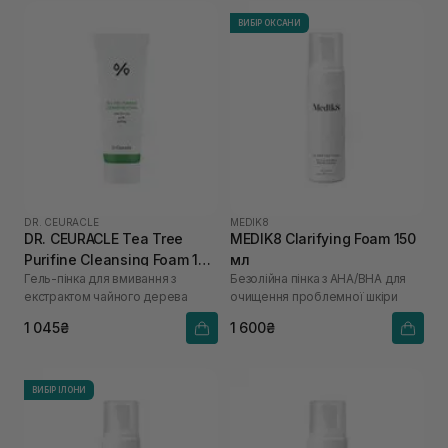
ВИБІР ОКСАНИ
DR. CEURACLE
MEDIK8
DR. CEURACLE Tea Tree
MEDIK8 Clarifying Foam 150
Purifine Cleansing Foam 150
мл
Гель-пінка для вмивання з
Безолійна пінка з АНА/ВНА для
мл
екстрактом чайного дерева
очищення проблемної шкіри
1 045₴
1 600₴
ВИБІР ІЛОНИ