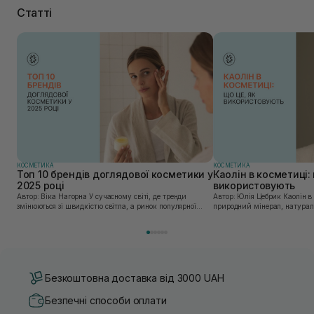
Статті
КОСМЕТИКА
КОСМЕТИКА
Топ 10 брендів доглядової косметики у
Каолін в косметиці: 
2025 році
використовують
Автор: Віка Нагорна У сучасному світі, де тренди
Автор: Юлія Цебрик Каолін в косметології – це
змінюються зі швидкістю світла, а ринок популярної
природний мінерал, натураль
косметики переповнений новими пропозиціями, вибір
безліч переваг для шкіри обл
засобу для себе стає справжнім викликом. 2025 р...
завдяки великій кількості ко
Безкоштовна доставка від 3000 UAH
Безпечні способи оплати