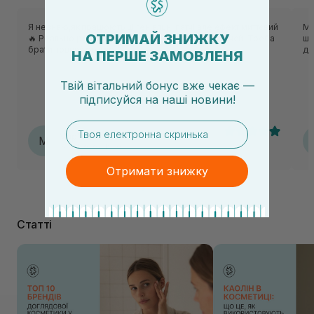
Я не знаю,як працюють ці геніальні патчі,але ефект миттєвий
Моє
ОТРИМАЙ ЗНИЖКУ
🔥 Реально розгладжують дрібні зморшки біля очей. Треба
шк
брати повний розмір 🙌
до
НА ПЕРШЕ ЗАМОВЛЕНЯ
Твій вітальний бонус вже чекає —
підписуйся
на
наші новини!
email
Мар‘яна
М
04.04.2026, 19:10
Отримати знижку
Статті