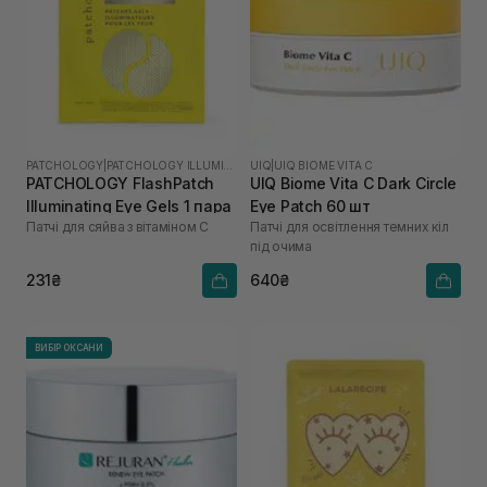
PATCHOLOGY
|
PATCHOLOGY ILLUMINATE
UIQ
|
UIQ BIOME VITA C
PATCHOLOGY FlashPatch
UIQ Biome Vita C Dark Circle
Illuminating Eye Gels 1 пара
Eye Patch 60 шт
Патчі для сяйва з вітаміном С
Патчі для освітлення темних кіл
під очима
231₴
640₴
ВИБІР ОКСАНИ