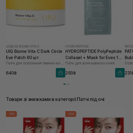
UIQ
|
UIQ BIOME VITA C
HYDROPEPTIDE
PAT
UIQ Biome Vita C Dark Circle
HYDROPEPTIDE PolyPeptide
PAT
Eye Patch 60 шт
Collagel + Mask for Eyes 1
Bub
Патчі для освітлення темних кіл під очима
Патчі для зони навколо очей
Осві
шт
640₴
293₴
231
Товари зі знижками в категорії Патчі під очі
-15%
-15%