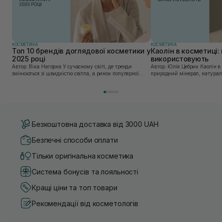
КОСМЕТИКА
КОСМЕТИКА
Топ 10 брендів доглядової косметики у
Каолін в косметиці: 
2025 році
використовують
Автор: Віка Нагорна У сучасному світі, де тренди
Автор: Юлія Цебрик Каолін в косметології – це
змінюються зі швидкістю світла, а ринок популярної
природний мінерал, натураль
косметики переповнений новими пропозиціями, вибір
безліч переваг для шкіри обл
засобу для себе стає справжнім викликом. 2025 р...
завдяки великій кількості ко
Безкоштовна доставка від 3000 UAH
Безпечні способи оплати
Тільки оригінальна косметика
Система бонусів та лояльності
Кращі ціни та топ товари
Рекомендації від косметологів