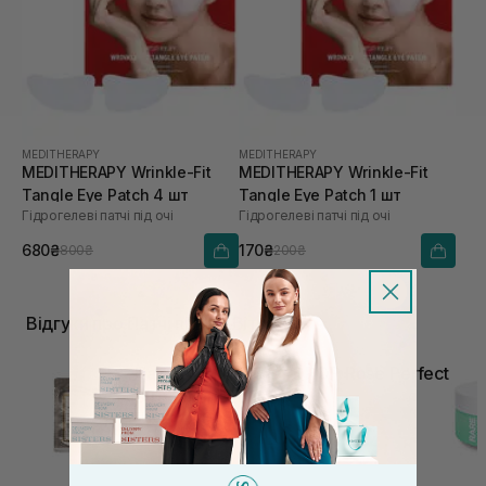
MEDITHERAPY
MEDITHERAPY
MEDITHERAPY Wrinkle-Fit
MEDITHERAPY Wrinkle-Fit
Tangle Eye Patch 4 шт
Tangle Eye Patch 1 шт
Гідрогелеві патчі під очі
Гідрогелеві патчі під очі
680₴
170₴
800₴
200₴
Відгуки про Патчі під очі Вітамін C
Патчі під очі ROSY DROP Rose Perfect
Stretch Sheet 2 шт
Патчі під очі