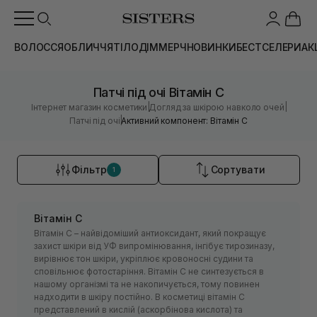
ВОЛОССЯ
ОБЛИЧЧЯ
ТІЛО
ДІМ
МЕРЧ
НОВИНКИ
БЕСТСЕЛЕРИ
АК
Патчі під очі Вітамін C
|
|
Інтернет магазин косметики
Догляд за шкірою навколо очей
|
Патчі під очі
Активний компонент: Вітамін C
Фільтр
Сортувати
1
Вітамін С
Вітамін С – найвідоміший антиоксидант, який покращує
захист шкіри від УФ випромінювання, інгібує тирозиназу,
вирівнює тон шкіри, укріплює кровоносні судини та
сповільнює фотостаріння. Вітамін С не синтезується в
нашому організмі та не накопичується, тому повинен
надходити в шкіру постійно. В косметиці вітамін С
представлений в кислій (аскорбінова кислота) та