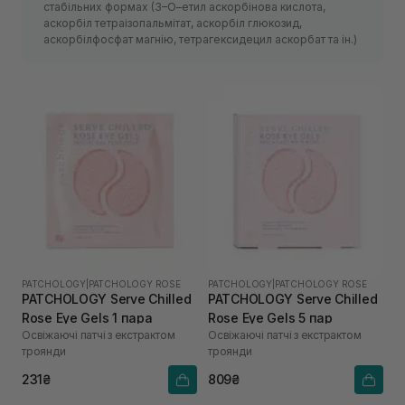
стабільних формах (3–О–етил аскорбінова кислота,
аскорбіл тетраізопальмітат, аскорбіл глюкозид,
аскорбілфосфат магнію, тетрагексидецил аскорбат та ін.)
PATCHOLOGY
|
PATCHOLOGY ROSE
PATCHOLOGY
|
PATCHOLOGY ROSE
PATCHOLOGY Serve Chilled
PATCHOLOGY Serve Chilled
Rose Eye Gels 1 пара
Rose Eye Gels 5 пар
Освіжаючі патчі з екстрактом
Освіжаючі патчі з екстрактом
троянди
троянди
231₴
809₴