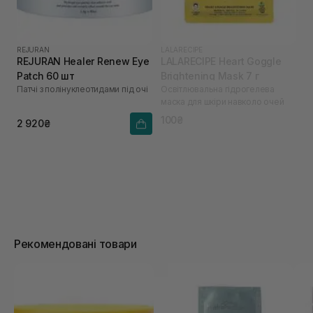
REJURAN
LALARECIPE
REJURAN Healer Renew Eye
LALARECIPE Heart Goggle
Patch 60 шт
Brightening Mask 7 г
Патчі з полінуклеотидами під очі
Освітлювальна гідрогелева
маска для шкіри навколо очей
100₴
2 920₴
Рекомендовані товари