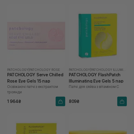
PATCHOLOGY
|
PATCHOLOGY ROSE
PATCHOLOGY
|
PATCHOLOGY ILLUMINATE
PATCHOLOGY Serve Chilled
PATCHOLOGY FlashPatch
Rose Eye Gels 15 пар
Illuminating Eye Gels 5 пар
Освіжаючі патчі з екстрактом
Патчі для сяйва з вітаміном С
троянди
1 964₴
809₴