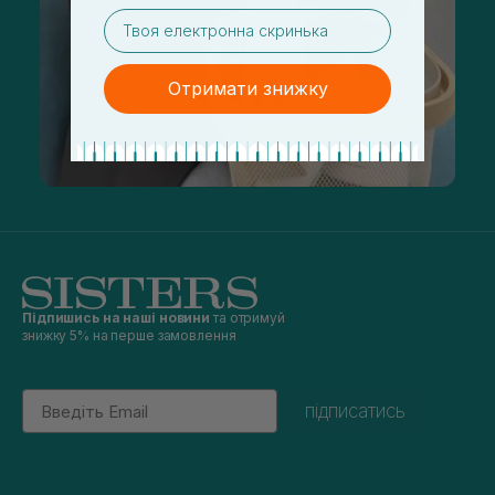
email
Отримати знижку
Підпишись на наші новини
та отримуй
знижку 5% на перше замовлення
Email
підписатись