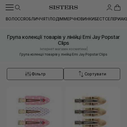
ВОЛОССЯ
ОБЛИЧЧЯ
ТІЛО
ДІМ
МЕРЧ
НОВИНКИ
БЕСТСЕЛЕРИ
АК
Група колекції товарів у лінійці Emi Jay Popstar
Clips
|
Інтернет магазин косметики
Група колекції товарів у лінійці Emi Jay Popstar Clips
Фільтр
Сортувати