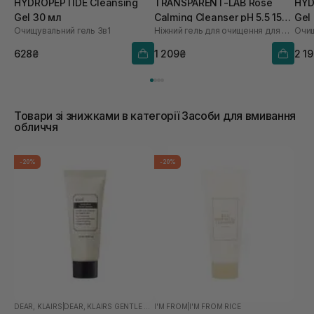
HYDROPEPTIDE Cleansing
TRANSPARENT-LAB Rose
HYD
Gel 30 мл
Calming Cleanser pH 5.5 150
Gel
Очищувальний гель 3в1
Ніжний гель для очищення для обличчя
Очищ
мл
628₴
1 209₴
2 1
Товари зі знижками в категорії Засоби для вмивання
обличчя
-20%
-20%
DEAR, KLAIRS
|
DEAR, KLAIRS GENTLE BLACK
I'M FROM
|
I'M FROM RICE