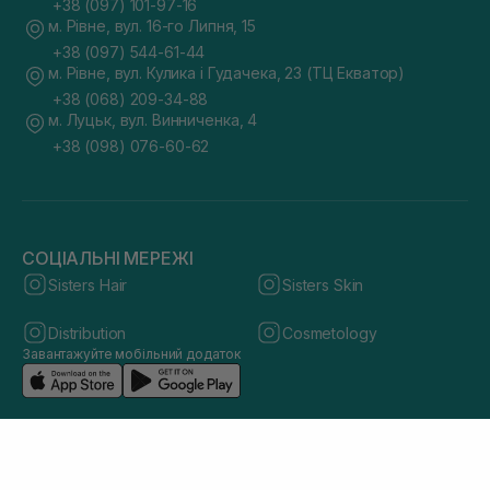
+38 (097) 101-97-16
м. Рівне, вул. 16-го Липня, 15
+38 (097) 544-61-44
м. Рівне, вул. Кулика і Гудачека, 23 (ТЦ Екватор)
+38 (068) 209-34-88
м. Луцьк, вул. Винниченка, 4
+38 (098) 076-60-62
СОЦІАЛЬНІ МЕРЕЖІ
Sisters Hair
Sisters Skin
Distribution
Cosmetology
Завантажуйте мобільний додаток