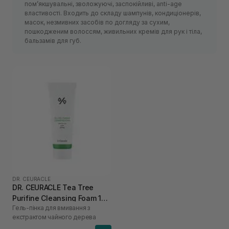
пом’якшувальні, зволожуючі, заспокійливі, anti-age
властивості. Входить до складу шампунів, кондиціонерів,
масок, незмивних засобів по догляду за сухим,
пошкодженим волоссям, живильних кремів для рук і тіла,
бальзамів для губ.
DR. CEURACLE
DR. CEURACLE Tea Tree
Purifine Cleansing Foam 150
Гель-пінка для вмивання з
мл
екстрактом чайного дерева