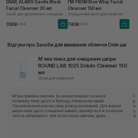
DEAR, KLAIRS Gentle Black
I'M FROM Rice Whip Facial
Facial Cleanser 20 мл
Cleanser 150 мл
Засіб для делікатного очищення обличчя
Очищуючий засіб для обличчя
300₴
740₴
375₴
925₴
Відгуки про Засоби для вмивання обличчя Олія ши
М`яка пінка для очищення шкіри
ROUND LAB 1025 Dokdo Cleanser 150
мл
Пінки для вмивання
Мʼяка приємна піночка. За консистенцією схожа на
Гарн
полинову пінку цього ж бренду, тільки колір інший.
рі
Піноутворення класне, тому розхід економний. Для жирної
засобу. Аромат відс
шкіри лише цього очищення замало, ввечері все ж хочеться
ць
чогось активнішого. Але після сонця навпаки, дуже
тригерить. У с
делікатно очищає, не пересушуючи шкіру. На розацеа
то
очисник не тригерив, отже тест на чутливість пройшов
очисник. Із мі
успішно.
пр
крише