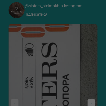
@sisters_stelmakh в Instagram
Підписатися