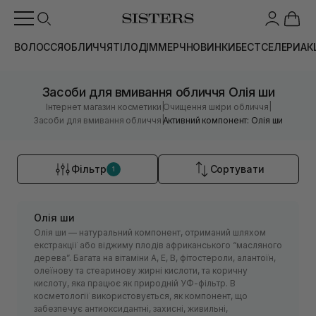
ВОЛОССЯ
ОБЛИЧЧЯ
ТІЛО
ДІМ
МЕРЧ
НОВИНКИ
БЕСТСЕЛЕРИ
АК
Засоби для вмивання обличчя Олія ши
|
|
Інтернет магазин косметики
Очищення шкіри обличчя
|
Засоби для вмивання обличчя
Активний компонент: Олія ши
Фільтр
Сортувати
1
Олія ши
Олія ши — натуральний компонент, отриманий шляхом
екстракції або віджиму плодів африканського “масляного
дерева”. Багата на вітаміни А, Е, В, фітостероли, алантоїн,
олеїнову та стеаринову жирні кислоти, та коричну
кислоту, яка працює як природній УФ-фільтр. В
косметології використовується, як компонент, що
забезпечує антиоксидантні, захисні, живильні,