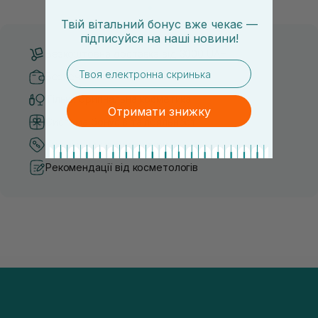
засобу для себе стає справжнім викликом. 2025 р...
завдяки великій кількості ко
Твій вітальний бонус вже чекає —
підписуйся
на
наші новини!
Безкоштовна доставка від 3000 UAH
email
Безпечні способи оплати
Тільки оригінальна косметика
Отримати знижку
Система бонусів та лояльності
Кращі ціни та топ товари
Рекомендації від косметологів