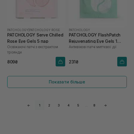
PATCHOLOGY
|
PATCHOLOGY ROSE
PATCHOLOGY
PATCHOLOGY Serve Chilled
PATCHOLOGY FlashPatch
Rose Eye Gels 5 пар
Rejuvenating Eye Gels 1
Освіжаючі патчі з екстрактом
Антивікові патчі миттєвої дії
пара
троянди
809₴
231₴
Показати більше
←
1
2
3
4
5
…
8
→