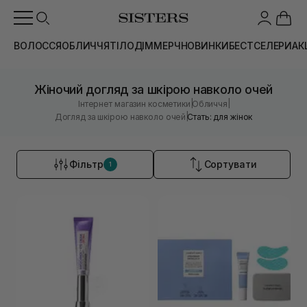
ВОЛОССЯ
ОБЛИЧЧЯ
ТІЛО
ДІМ
МЕРЧ
НОВИНКИ
БЕСТСЕЛЕРИ
АК
Жіночий догляд за шкірою навколо очей
|
|
Інтернет магазин косметики
Обличчя
|
Догляд за шкірою навколо очей
Стать: для жінок
Фільтр
Сортувати
1