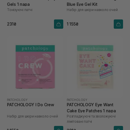
Gels 1 пара
Blue Eye Gel Kit
Тонізуючі патчі
Набір для шкіри навколо очей
231₴
1 155₴
PATCHOLOGY
PATCHOLOGY
PATCHOLOGY I Do Crew
PATCHOLOGY Eye Want
Cake Eye Patches 1 пара
Набір для шкіри навколо очей
Розгладжуючі та зволожуючі
лімітовані патчі