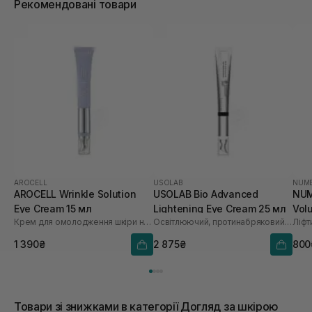
Рекомендовані товари
AROCELL
USOLAB
NUM
AROCELL Wrinkle Solution
USOLAB Bio Advanced
NUM
Eye Cream 15 мл
Lightening Eye Cream 25 мл
Vol
Крем для омолодження шкіри навколо очей
Освітлюючий, протинабряковий та омолоджуючий крем для очей
1 390₴
2 875₴
800
Товари зі знижками в категорії Догляд за шкірою