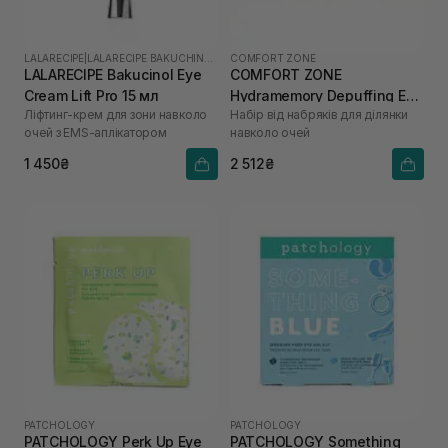
LALARECIPE
|
LALARECIPE BAKUCHINOL
COMFORT ZONE
LALARECIPE Bakucinol Eye
COMFORT ZONE
Cream Lift Pro 15 мл
Hydramemory Depuffing Eye
Ліфтинг-крем для зони навколо
Набір від набряків для ділянки
Kit
очей з EMS-аплікатором
навколо очей
1 450₴
2 512₴
PATCHOLOGY
PATCHOLOGY
PATCHOLOGY Perk Up Eye
PATCHOLOGY Something