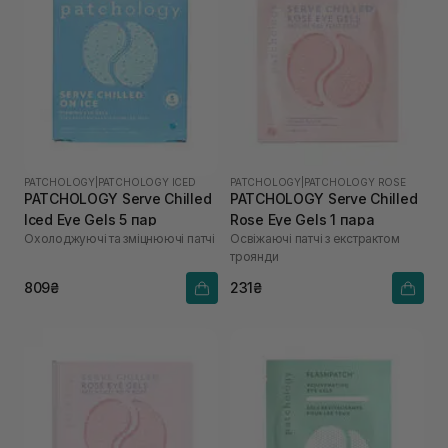
PATCHOLOGY
|
PATCHOLOGY ICED
PATCHOLOGY
|
PATCHOLOGY ROSE
PATCHOLOGY Serve Chilled
PATCHOLOGY Serve Chilled
Iced Eye Gels 5 пар
Rose Eye Gels 1 пара
Охолоджуючі та зміцнюючі патчі
Освіжаючі патчі з екстрактом
троянди
809₴
231₴