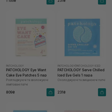
1 155₴
231₴
PATCHOLOGY
PATCHOLOGY
|
PATCHOLOGY ICED
PATCHOLOGY Eye Want
PATCHOLOGY Serve Chilled
Cake Eye Patches 5 пар
Iced Eye Gels 1 пара
Розгладжуючі та зволожуючі
Охолоджуючі та зміцнюючі патчі
лімітовані патчі
809₴
231₴