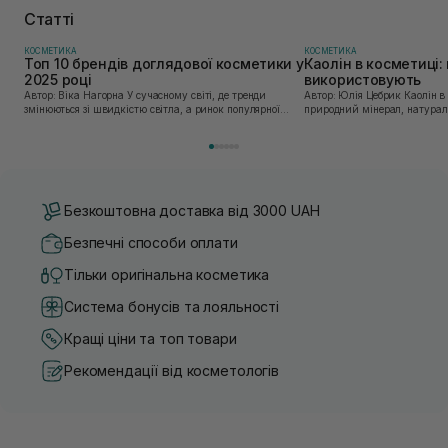
Статті
КОСМЕТИКА
КОСМЕТИКА
Топ 10 брендів доглядової косметики у
Каолін в косметиці: 
2025 році
використовують
Автор: Віка Нагорна У сучасному світі, де тренди
Автор: Юлія Цебрик Каолін в косметології – це
змінюються зі швидкістю світла, а ринок популярної
природний мінерал, натураль
косметики переповнений новими пропозиціями, вибір
безліч переваг для шкіри обл
засобу для себе стає справжнім викликом. 2025 р...
завдяки великій кількості ко
Безкоштовна доставка від 3000 UAH
Безпечні способи оплати
Тільки оригінальна косметика
Система бонусів та лояльності
Кращі ціни та топ товари
Рекомендації від косметологів