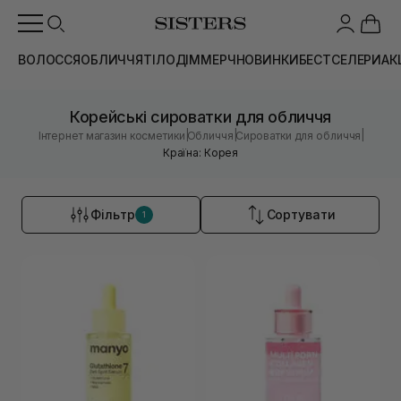
ВОЛОССЯ
ОБЛИЧЧЯ
ТІЛО
ДІМ
МЕРЧ
НОВИНКИ
БЕСТСЕЛЕРИ
АК
Корейські сироватки для обличчя
|
|
|
Інтернет магазин косметики
Обличчя
Сироватки для обличчя
Країна: Корея
Фільтр
Сортувати
1