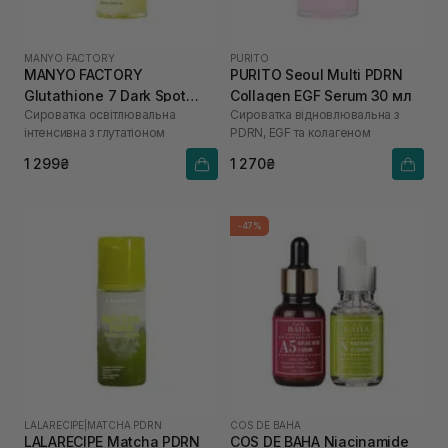
MANYO FACTORY
PURITO
MANYO FACTORY
PURITO Seoul Multi PDRN
Glutathione 7 Dark Spot
Collagen EGF Serum 30 мл
Сироватка освітлювальна
Сироватка відновлювальна з
Serum 30 мл
інтенсивна з глутатіоном
PDRN, EGF та колагеном
1 299₴
1 270₴
-47%
LALARECIPE
|
MATCHA PDRN
COS DE BAHA
LALARECIPE Matcha PDRN
COS DE BAHA Niacinamide