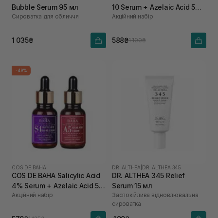
Bubble Serum 95 мл
10 Serum + Azelaic Acid 5
Сироватка для обличчя
Акційний набір
Serum
1 035₴
588₴
1 100₴
-49%
COS DE BAHA
DR. ALTHEA
|
DR. ALTHEA 345
COS DE BAHA Salicylic Acid
DR. ALTHEA 345 Relief
4% Serum + Azelaic Acid 5
Serum 15 мл
Акційний набір
Заспокійлива відновлювальна
Serum
сироватка