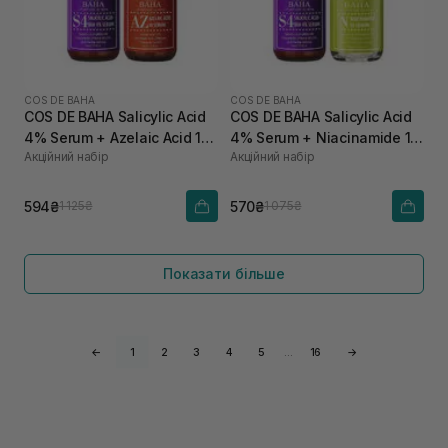
COS DE BAHA
COS DE BAHA
COS DE BAHA Salicylic Acid
COS DE BAHA Salicylic Acid
4% Serum + Azelaic Acid 10
4% Serum + Niacinamide 10
Акційний набір
Акційний набір
Serum
Serum
594₴
570₴
1 125₴
1 075₴
Показати більше
←
1
2
3
4
5
…
16
→