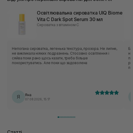
Освітлювальна сироватка UIQ Biome
Vita C Dark Spot Serum 30 мл
Сироватка з вітаміном С
Непогана сироватка, легенька текстура, прозора. Не липне,
Ба
не викликала ніяких подразнень. Стосовно освітлення і
ні
сяйва поки рано щось казати, треба більше
пі
покористуватись. Але поки що задоволена
ро
по
ко
За
об
ув
Яна
Я
07.08.2026, 15:17
Статті