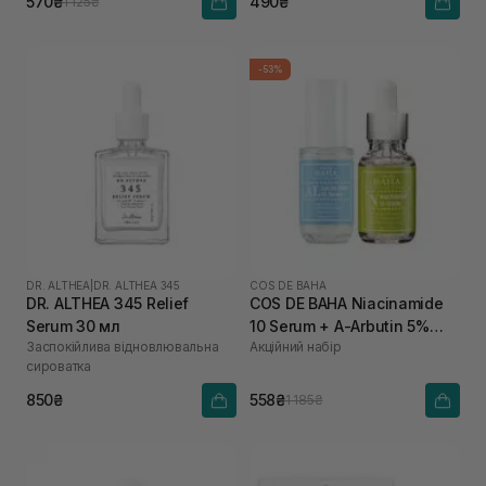
570₴
490₴
1 125₴
-53%
DR. ALTHEA
|
DR. ALTHEA 345
COS DE BAHA
DR. ALTHEA 345 Relief
COS DE BAHA Niacinamide
Serum 30 мл
10 Serum + A-Arbutin 5%
Заспокійлива відновлювальна
Акційний набір
Licorice AL
сироватка
850₴
558₴
1 185₴