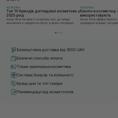
КОСМЕТИКА
КОСМЕТИКА
Топ 10 брендів доглядової косметики у
Каолін в косметиці: 
2025 році
використовують
Автор: Віка Нагорна У сучасному світі, де тренди
Автор: Юлія Цебрик Каолін в косметології – це
змінюються зі швидкістю світла, а ринок популярної
природний мінерал, натураль
косметики переповнений новими пропозиціями, вибір
безліч переваг для шкіри обл
засобу для себе стає справжнім викликом. 2025 р...
завдяки великій кількості ко
Безкоштовна доставка від 3000 UAH
Безпечні способи оплати
Тільки оригінальна косметика
Система бонусів та лояльності
Кращі ціни та топ товари
Рекомендації від косметологів