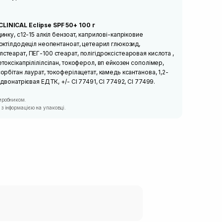
LINICAL Eclipse SPF 50+ 100 г
цинку, с12-15 алкіл бензоат, каприлові-капріковие
, октілдодеціл неопентаноат, цетеарил глюкозид,
лстеарат, ПЕГ-100 стеарат, полігідроксістеаровая кислота ,
етоксікапрілілілсілан, токоферол, вп ейкозен сополімер,
сорбітан лаурат, токоферілацетат, камедь ксантанова, 1,2-
 двонатрієвая ЕДТК, +/- CI 77491, CI 77492, CI 77499.
иробником.
з інформацією на упаковці.