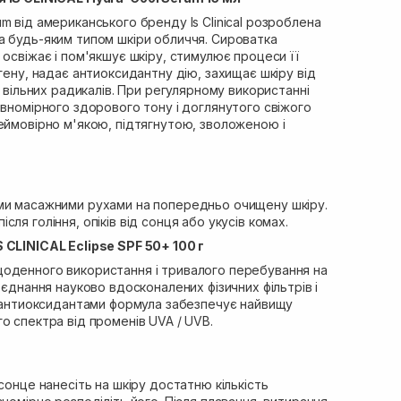
m від американського бренду Is Clinical розроблена
а будь-яким типом шкіри обличчя. Сироватка
 освіжає і пом'якшує шкіру, стимулює процеси її
агену, надає антиоксидантну дію, захищає шкіру від
і вільних радикалів. При регулярному використанні
івномірного здорового тону і доглянутого свіжого
еймовірно м'якою, підтягнутою, зволоженою і
ми масажними рухами на попередньо очищену шкіру.
ля гоління, опіків від сонця або укусів комах.
 CLINICAL Eclipse SPF 50+ 100 г
оденного використання і тривалого перебування на
оєднання науково вдосконалених фізичних фільтрів і
а антиоксидантами формула забезпечує найвищу
о спектра від променів UVA / UVB.
сонце нанесіть на шкіру достатню кількість