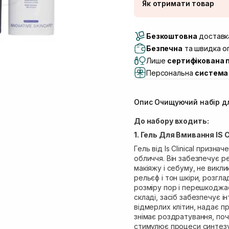
Як отримати товар
Доставка Новою По
Безкоштовна
Самовивіз м. Луцьк, 
доставка
Самовивіз м. Львів, в
Безпечна
та швидка оп
(Duck’s Lake)
Лише
сертифікована 
Самовивіз м. Львів, в
Персональна
система 
Самовивіз м. Львів, 
Самовивіз м. Рівне, ву
Опис Очищуючий набір для 
Самовивіз м. Рівне, в
Екватор)
До набору входить:
1. Гель Для Вмивання IS 
Гель від Is Clinical призн
обличчя. Він забезпечує р
макіяжу і себуму, не викли
рельєф і тон шкіри, розгл
розміру пор і перешкоджа
складі, засіб забезпечує 
відмерлих клітин, надає п
знімає роздратування, поч
стимулює процеси синтезу 