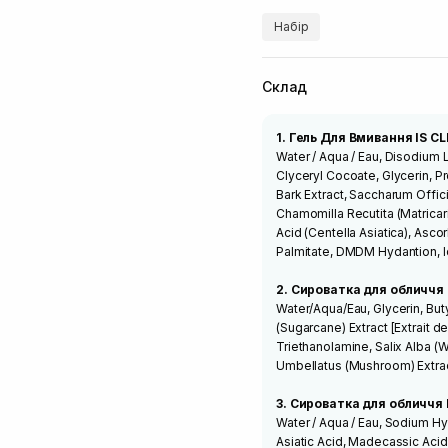
Набір
Склад
1. Гель Для Вмивання IS C
Water / Aqua / Eau, Disodium
Clyceryl Cocoate, Glycerin, P
Bark Extract, Saccharum Offici
Chamomilla Recutita (Matricari
Acid (Centella Asiatica), Asco
Palmitate, DMDM ​​Hydantion,
2. Сироватка для обличчя 
Water/Aqua/Eau, Glycerin, But
(Sugarcane) Extract [Extrait de
Triethanolamine, Salix Alba (W
Umbellatus (Mushroom) Extrac
3. Сироватка для обличчя 
Water / Aqua / Eau, Sodium Hy
Asiatic Acid, Madecassic Acid