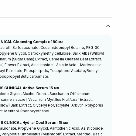
LINICAL Cleansing Complex 180 мл
 Laureth Sulfosuccinate, Cocamidopropyl Betaine, PEG-30
ropylene Glycol, Carboxymethylcellulose, Salix Alba (Willow)
narum (Sugar Cane) Extract, Camellia Oleifera Leaf Extract,
a) Flower Extract, Asiaticoside - Asiatic Acid - Madecassic
rbyl Palmitate, Phosphilipids, Tocopherol Acetate, Retinyl
 Iodopropynl Butylcarbamate.
IS CLINICAL Active Serum 15 мл
ylene Glycol, Alcohol Denat., Saccharum Officinarum
 canne à sucre], Vaccinium Myrtillus Fruit/Leaf Extract,
illow) Bark Extract, Glyceryl Polyacrylate, Arbutin, Polyporus
t, Menthol, Phenoxyethanol.
IS CLINICAL Hydra-Cool Serum 15 мл
aluronate, Propylene Glycol, Pantothenic Acid, Asiaticoside,
, Polyporus Umbellatus (Mushroom) Extract, Menthol, Basic