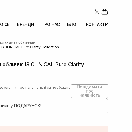
OICE
БРЕНДИ
ПРО НАС
БЛОГ
КОНТАКТИ
догляду за обличчям
|
 CLINICAL Pure Clarity Collection
обличчя IS CLINICAL Pure Clarity
Повідомити
домлення про наявність, Вам необхідно
про
наявність
бників у ПОДАРУНОК!