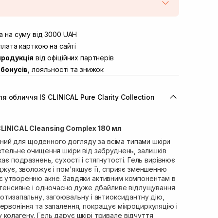
штою
Немає в наявності!
вул. Винниченка 4
 на суму від 3000 UAH
Немає в наявності!
ул. Академіка Підстригача, 1В
лата карткою на сайті
Немає в наявності!
продукція
від офіційних партнерів
ул. Івана Франка 36
Немає в наявності!
бонусів
, лояльності та знижок
вул. Степана Бандери 45
Немає в наявності!
л. 16-го Липня, 15
Немає в наявності!
обличчя IS CLINICAL Pure Clarity Collection
ул. Кулика і Гудачека 23 (ТЦ
Немає в наявності!
CLINICAL Cleansing Complex 180 мл
ачений для щоденного догляду за всіма типами шкіри
етельне очищення шкіри від забруднень, залишків
кає подразнень, сухості і стягнутості. Гель вирівнює
аджує, зволожує і пом'якшує її, сприяє зменшенню
є утворенню акне. Завдяки активним компонентам в
інтенсивне і одночасно дуже дбайливе відлущування
ротизапальну, загоювальну і антиоксидантну дію,
ервоніння та запалення, покращує мікроциркуляцію і
колагену. Гель дарує шкірі тривале відчуття