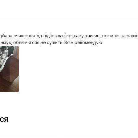
дбала очищення від від іс кланікал,пару хвилин вже маю на ра
онізує, обличчя сяє,не сушить .Всім рекомендую
ся