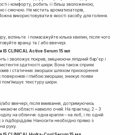
ості і комфорту, робить її більш зволоженою,
ю і сяючою. Не містить ароматизаторів,
Можна використовувати в якості засобу для гоління.
іру, вспіньте і помасажуйте кілька хвилин, після чого
овуйте вранці та / або ввечері.
 IS CLINICAL Active Serum 15 мл
ть і зволожує покрив, зміцнюючи ліпідний бар'єр і
истентні здатності шкіри. Вона також сприяє
ломів і статичних зморшок шляхом прискорення
 поверхневі і глибокі зморшки, знижує появи
 і пом’якшує текстуру шкіри.
 і/або ввечері, після вмивання, дотримуючись
уникаючи області навколо очей. На практиці, 2 – 3
ділу на обличчя: одна крапля – на лоб, і по одній
х з підборіддям. Наносити необхідно прямо з
на руку.
 IS CLINICAL Hydra-Cool Serum 15 мл