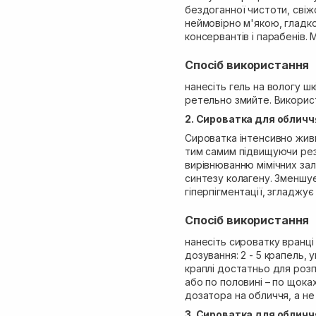
бездоганної чистоти, свіж
неймовірно м'якою, гладко
консервантів і парабенів. 
Спосіб використання
нанесіть гель на вологу шк
ретельно змийте. Використ
2. Сироватка для обличчя
Сироватка інтенсивно живи
тим самим підвищуючи рез
вирівнюванню мімічних за
синтезу колагену. Зменшує
гіперпігментації, згладжує
Спосіб використання
нанесіть сироватку вранці
дозування: 2 - 5 крапель, 
краплі достатньо для розпо
або по половині – по щока
дозатора на обличчя, а не 
3. Сироватка для обличчя