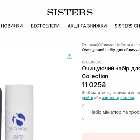
НОВИНКИ
БЕСТСЕЛЕРИ
АКЦІЇ ТА ЗНИЖКИ
SISTERS CH
Головна
Обличчя
Набори для 
|
|
Очищуючий набір для обличчя IS
IS CLINICAL
Очищуючий набір для 
Collection
11 025₴
Щоб мати змогу отримати пові
увійти
або
зареєструватися
.
Набір мініатюр та про