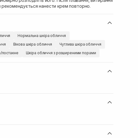
вномірно розподіліть його. Після плавання, витирання
я рекомендується нанести крем повторно.
личчя
Нормальна шкіра обличчя
ччя
Вікова шкіра обличчя
Чутлива шкіра обличчя
ю/постакне
Шкіра обличчя з розширеними порами