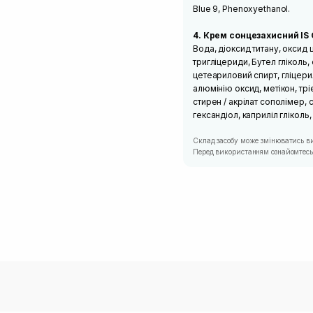
Blue 9, Phenoxyethanol.
4. Крем сонцезахисний IS C
Вода, діоксид титану, оксид 
тригліцериди, Бутел гліколь
цетеариловий спирт, гліцери
алюмінію оксид, метікон, трі
стирен / акрілат сополімер, 
гександіол, каприліл гліколь,
Склад засобу може змінюватись в
Перед використанням ознайомтесь 