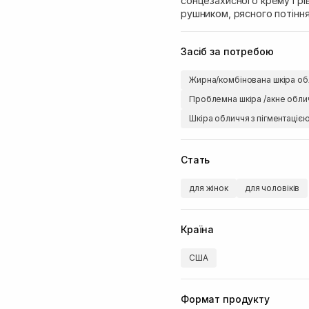
сонцезахисного крему і рі
рушником, рясного потінн
Засіб за потребою
Жирна/комбінована шкіра об
Проблемна шкіра /акне обли
Шкіра обличчя з пігментаціє
Стать
для жінок
для чоловіків
Країна
США
Формат продукту