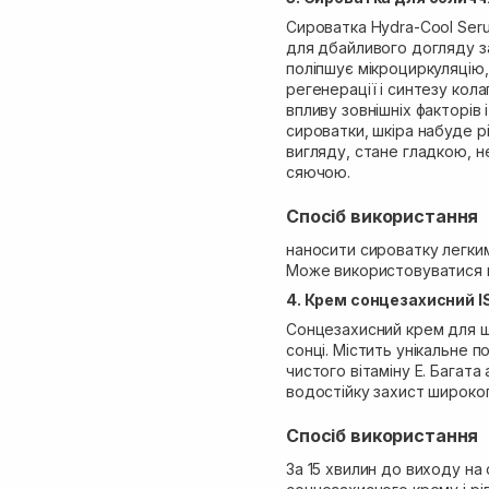
Сироватка Hydra-Cool Seru
для дбайливого догляду з
поліпшує мікроциркуляцію,
регенерації і синтезу кол
впливу зовнішніх факторів 
сироватки, шкіра набуде р
вигляду, стане гладкою, н
сяючою.
Спосіб використання
наносити сироватку легки
Може використовуватися піс
4. Крем сонцезахисний IS
Сонцезахисний крем для щ
сонці. Містить унікальне п
чистого вітаміну Е. Багат
водостійку захист широког
Спосіб використання
За 15 хвилин до виходу на 