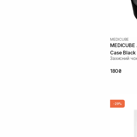
MEDICUBE
MEDICUBE A
Case Black
Захисний чо
180₴
-29%