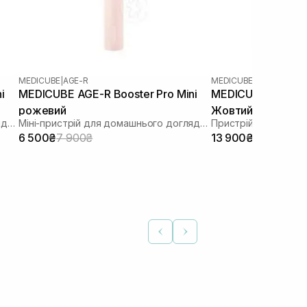
MEDICUBE
|
AGE-R
MEDICUBE
|
AGE-R
i
MEDICUBE AGE-R Booster Pro Mini
MEDICUBE AGE-R B
рожевий
Жовтий
Міні-пристрій для домашнього догляду за шкірою
Міні-пристрій для домашнього догляду за шкірою
6 500₴
7 900₴
13 900₴
19 500₴