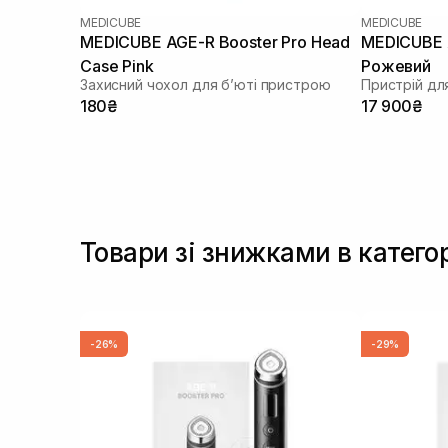
MEDICUBE
MEDICUBE
MEDICUBE AGE-R Booster Pro Head
MEDICUBE A
Case Pink
Рожевий
Захисний чохол для бʼюті пристрою
180₴
17 900₴
Товари зі знижками в катего
-26%
-29%