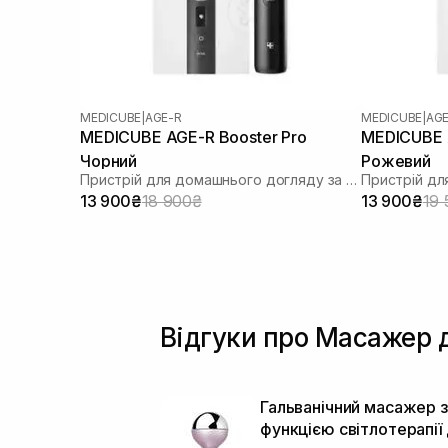
MEDICUBE
|
AGE-R
MEDICUBE
|
AGE
MEDICUBE AGE-R Booster Pro
MEDICUBE 
Чорний
Рожевий
Пристрій для домашнього догляду за шкірою 6 в 1
13 900₴
18 900₴
13 900₴
19 
Відгуки про Масажер 
Гальванічний масажер з
функцією світлотерапії