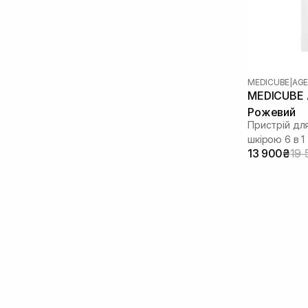
MEDICUBE
|
AGE
MEDICUBE A
Рожевий
Пристрій дл
шкірою 6 в 1
13 900₴
19 