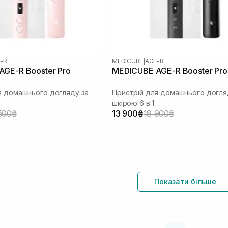
-R
MEDICUBE
|
AGE-R
GE-R Booster Pro
MEDICUBE AGE-R Booster Pro
я домашнього догляду за
Пристрій для домашнього догля
шкірою 6 в 1
500₴
13 900₴
18 900₴
Показати більше