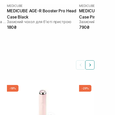
MEDICUBE
MEDICUBE
MEDICUBE AGE-R Booster Pro Head
MEDICUBE AGE-R B
Case Black
Case Pink Bear
Пристрій для домашнього догляду за шкірою 6 в 1
Захисний чохол для бʼюті пристрою
Захисний чохол для
180₴
790₴
-18%
-29%