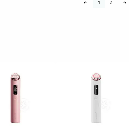
←
1
2
→