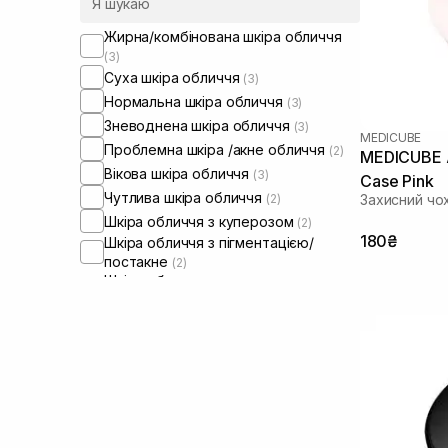
Жирна/комбінована шкіра обличчя
(3)
Суха шкіра обличчя
(3)
Нормальна шкіра обличчя
(3)
Зневоднена шкіра обличчя
(3)
MEDICUBE
Проблемна шкіра /акне обличчя
(2)
MEDICUBE A
Вікова шкіра обличчя
(3)
Case Pink
Чутлива шкіра обличчя
(2)
Захисний чо
Шкіра обличчя з куперозом
(2)
180₴
Шкіра обличчя з пігментацією/
постакне
(2)
Шкіра обличчя з розширеними
порами
(2)
Шкіра обличчя з порушеним
барʼєром
(2)
Шкіра обличчя з порушеним
мікробіомом
(2)