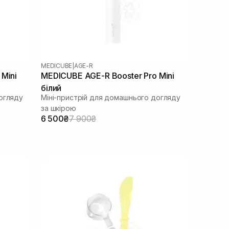
MEDICUBE
|
AGE-R
Mini
MEDICUBE AGE-R Booster Pro Mini
білий
огляду
Міні-пристрій для домашнього догляду
за шкірою
6 500₴
7 900₴