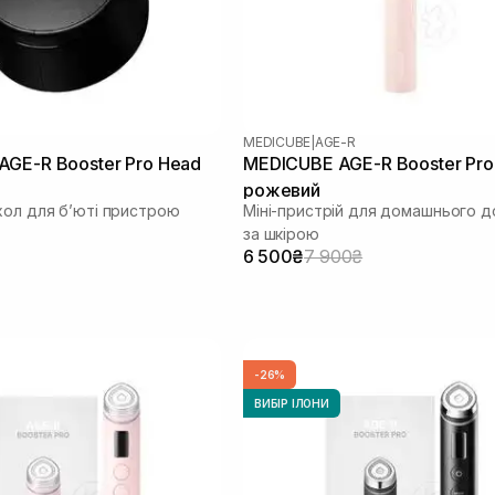
MEDICUBE
|
AGE-R
GE-R Booster Pro Head
MEDICUBE AGE-R Booster Pro 
рожевий
хол для бʼюті пристрою
Міні-пристрій для домашнього д
за шкірою
6 500₴
7 900₴
-26%
ВИБІР ІЛОНИ