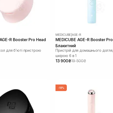
MEDICUBE
|
AGE-R
GE-R Booster Pro Head
MEDICUBE AGE-R Booster Pro
Блакитний
хол для бʼюті пристрою
Пристрій для домашнього догля
шкірою 6 в 1
13 900₴
19 500₴
-18%