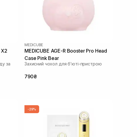
MEDICUBE
 X2
MEDICUBE AGE-R Booster Pro Head
Case Pink Bear
ду за
Захисний чохол для бʼюті-пристрою
790₴
-29%