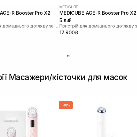
MEDICUBE
GE-R Booster Pro X2
MEDICUBE AGE-R Booster Pro X2
Білий
Пристрій для домашнього догляду за шкірою 6 в 1
17 900₴
рії Масажери/кісточки для масок
-18%