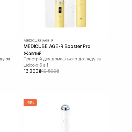
MEDICUBE
|
AGE-R
MEDICUBE AGE-R Booster Pro
Жовтий
ду за
Пристрій для домашнього догляду за
шкірою 6 в 1
13 900₴
19 500₴
-18%