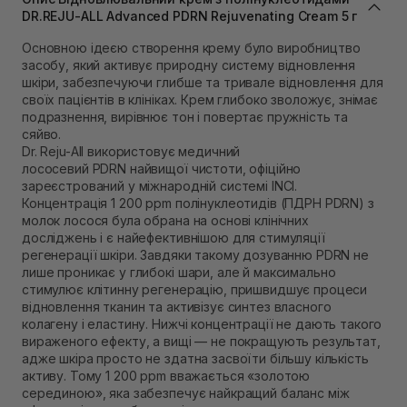
Самовивіз м. Львів, вул. Степана Бандери 45
DR.REJU-ALL Advanced PDRN Rejuvenating Cream 5 г
Немає в наявності!
Самовивіз м. Рівне, вул. 16-го Липня, 15
Основною ідеєю створення крему було виробництво
В наявності
засобу, який активує природну систему відновлення
Самовивіз м. Рівне, вул. Кулика і Гудачека 23 (ТЦ
шкіри, забезпечуючи глибше та тривале відновлення для
Екватор)
своїх пацієнтів в клініках. Крем глибоко зволожує, знімає
Немає в наявності!
подразнення, вирівнює тон і повертає пружність та
сяйво.
Dr. Reju-All використовує медичний
лососевий PDRN найвищої чистоти, офіційно
зареєстрований у міжнародній системі INCI.
Концентрація 1 200 ppm полінуклеотидів (ПДРН PDRN) з
молок лосося була обрана на основі клінічних
досліджень і є найефективнішою для стимуляції
регенерації шкіри. Завдяки такому дозуванню PDRN не
лише проникає у глибокі шари, але й максимально
стимулює клітинну регенерацію, пришвидшує процеси
відновлення тканин та активізує синтез власного
колагену і еластину. Нижчі концентрації не дають такого
вираженого ефекту, а вищі — не покращують результат,
адже шкіра просто не здатна засвоїти більшу кількість
активу. Тому 1 200 ppm вважається «золотою
серединою», яка забезпечує найкращий баланс між