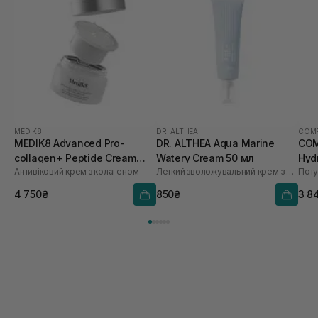
MEDIK8
DR. ALTHEA
COM
MEDIK8 Advanced Pro-
DR. ALTHEA Aqua Marine
COM
collagen+ Peptide Cream
Watery Cream 50 мл
Hyd
Антивіковий крем з колагеном
Легкий зволожувальний крем з морським комплексом
(Змінний блок) 50 мл
Cre
4 750₴
850₴
3 8