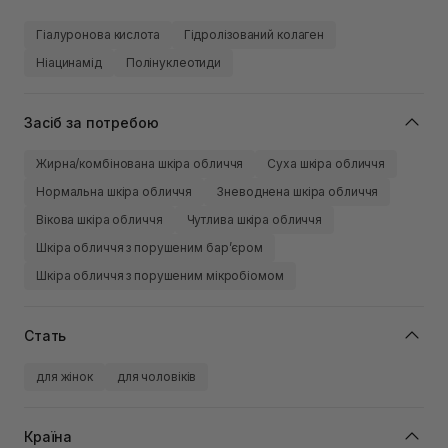
Гіалуронова кислота
Гідролізований колаген
Ніацинамід
Полінуклеотиди
Засіб за потребою
Жирна/комбінована шкіра обличчя
Суха шкіра обличчя
Нормальна шкіра обличчя
Зневоднена шкіра обличчя
Вікова шкіра обличчя
Чутлива шкіра обличчя
Шкіра обличчя з порушеним барʼєром
Шкіра обличчя з порушеним мікробіомом
Стать
для жінок
для чоловіків
Країна