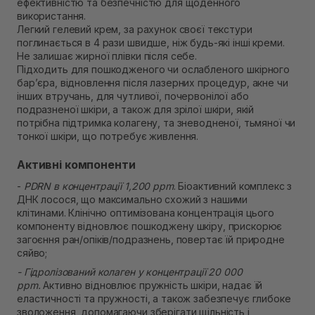
ефективністю та безпечністю для щоденного
використання.
Легкий гелевий крем, за рахунок своєї текстури
поглинається в 4 рази швидше, ніж будь-які інші креми.
Не залишає жирної плівки після себе.
Підходить для пошкодженого чи ослабленого шкірного
бар’єра, відновлення після лазерних процедур, акне чи
інших втручань, для чутливої, почервонілої або
подразненої шкіри, а також для зрілої шкіри, якій
потрібна підтримка колагену, та зневодненої, тьмяної чи
тонкої шкіри, що потребує живлення.
Активні компоненти
-
PDRN в концентрації 1,200 ppm
. Біоактивний комплекс з
ДНК лосося, що максимально схожий з нашими
клітинами. Клінічно оптимізована концентрація цього
компоненту відновлює пошкоджену шкіру, прискорює
загоєння ран/опіків/подразнень, повертає їй природне
сяйво;
- Гідролізований колаген у концентрації 20 000
ppm.
Активно відновлює пружність шкіри, надає їй
еластичності та пружності, а також забезпечує глибоке
зволоження, допомагаючи зберігати щільність і