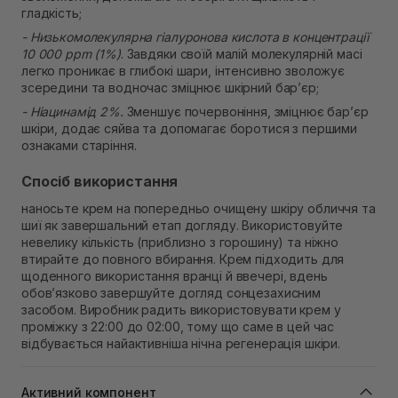
гладкість;
- Низькомолекулярна гіалуронова кислота в концентрації
10 000 ppm (1%)
. Завдяки своїй малій молекулярній масі
легко проникає в глибокі шари, інтенсивно зволожує
зсередини та водночас зміцнює шкірний бар’єр;
- Ніацинамід 2%.
Зменшує почервоніння, зміцнює бар’єр
шкіри, додає сяйва та допомагає боротися з першими
ознаками старіння.
Спосіб використання
наносьте крем на попередньо очищену шкіру обличчя та
шиї як завершальний етап догляду. Використовуйте
невелику кількість (приблизно з горошину) та ніжно
втирайте до повного вбирання. Крем підходить для
щоденного використання вранці й ввечері, вдень
обов’язково завершуйте догляд сонцезахисним
засобом. Виробник радить використовувати крем у
проміжку з 22:00 до 02:00, тому що саме в цей час
відбувається найактивніша нічна регенерація шкіри.
Активний компонент