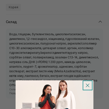
Корея
Склад
Вода, гліцерин, бутиленгліколь, циклопентасилоксан,
диметикон, 1,2-гександіол, ніацинамід, гідролізований колаген,
циклогексасилоксан, гіалуронат натрію, акрилати/сополімер
C10-30 алкілакрилатів, цетеарил оліват, аргінін, кополімер
гідроксіетилакрилату/акрилоїлдиметилтаурату натрію,
сорбітан оліват, поліакриламід, ізоалкан C13-14, диметиконол,
натрієва сіль ДНК (=PDRN) 1 200 ppm, камедь целюлози,
алантоїн, лаурет-7, ароматизатор, аденозин, сорбітан
ізостеарат, екстракт листя німу (Melia Azadirachta), екстракт
квітів німу, пантенол, бетаїн, екстракт плодів індійського
огірка (Coccinia Indica), екстракт кораліни червоної (Corallina
Officinalis).
Склад засобу може змінюватись виробником.
Перед використанням ознайомтесь з інформацією на упаковці.