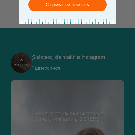
Отримати знижку
@sisters_stelmakh в Instagram
Підписатися