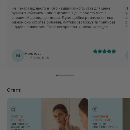
Не чекала від нього нічого надзвичайного, став для мене
Пр
одним із найприємніших відкриттів. Це не просто міст, а
ул
справжній догляд для шкіри. Дуже дрібне розпилення, яке
вж
рівномірно огортає обличчя, миттєво зволожує та прибирає
ро
відчуття стягнутості. Після використання шкіра виглядає
ба
свіжою, доглянутою та має красиве природне сяйво без
Чи
жирності. Дуже подобається, що його можна
Wi
використовувати і після вмивання, і протягом дня, коли
хочеться освіжити обличчя.
Morozova
M
19.07.2026, 13:26
Статті