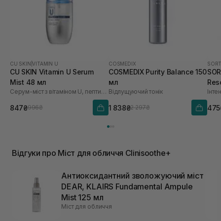
CU SKIN
|
VITAMIN U
COSMEDIX
SORT
CU SKIN Vitamin U Serum
COSMEDIX Purity Balance 150
SOR
Mist 48 мл
мл
Res
Серум-міст з вітаміном U, пептидами та волюфіліном
Відлущуючий тонік
847₴
1 838₴
475
996₴
2 297₴
Відгуки про Міст для обличчя Clinisoothe+
Антиоксидантний зволожуючий міст
DEAR, KLAIRS Fundamental Ampule
Mist 125 мл
Міст для обличчя