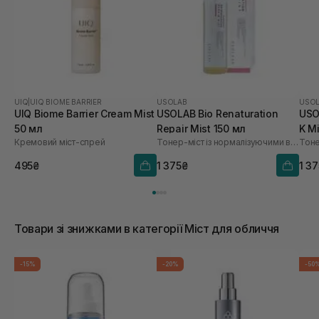
UIQ
|
UIQ BIOME BARRIER
USOLAB
USO
UIQ Biome Barrier Cream Mist
USOLAB Bio Renaturation
USOL
50 мл
Repair Mist 150 мл
K Mi
Кремовий міст-спрей
Тонер-міст із нормалізуючими властивостями
Тоне
495₴
1 375₴
1 3
Товари зі знижками в категорії Міст для обличчя
-15%
-20%
-50