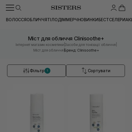
ВОЛОССЯ
ОБЛИЧЧЯ
ТІЛО
ДІМ
МЕРЧ
НОВИНКИ
БЕСТСЕЛЕРИ
АК
Міст для обличчя Clinisoothe+
|
|
Інтернет магазин косметики
Засоби для тонізації обличчя
|
Міст для обличчя
Бренд: Clinisoothe+
Фільтр
Сортувати
1