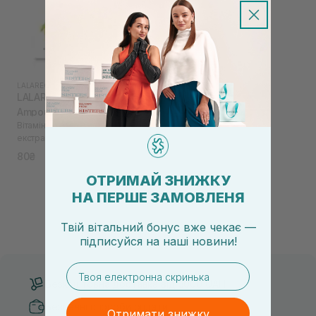
LALARECIPE
|
LALARECIPE YUZU VITA C
LALARECIPE Yuzu Vita C
Ampoule Pad 2 шт
Вітамінні педи для обличчя з
екстрактом юдзу
80₴
ОТРИМАЙ ЗНИЖКУ
НА ПЕРШЕ ЗАМОВЛЕНЯ
Твій вітальний бонус вже чекає —
підписуйся
на
наші новини!
email
Безкоштовна доставка від 3000 UAH
Безпечні способи оплати
Отримати знижку