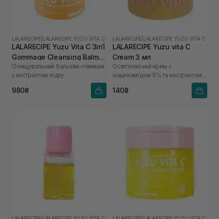
LALARECIPE
|
LALARECIPE YUZU VITA C
LALARECIPE
|
LALARECIPE YUZU VITA C
LALARECIPE Yuzu Vita C 3in1
LALARECIPE Yuzu vita C
Gommage Cleansing Balm
Cream 3 мл
Очищувальний бальзам-гоммаж
Освітлюючий крем з
50 мл
з екстрактом юдзу
ніацинамідом 5% та екстрактом
юдзу
980₴
140₴
LALARECIPE
|
LALARECIPE YUZU VITA C
LALARECIPE
|
LALARECIPE YUZU VITA C