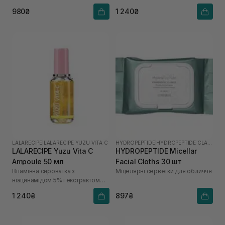
юдзу
980₴
1 240₴
LALARECIPE
|
LALARECIPE YUZU VITA C
HYDROPEPTIDE
|
HYDROPEPTIDE CLARIFY
LALARECIPE Yuzu Vita C
HYDROPEPTIDE Micellar
Ampoule 50 мл
Facial Cloths 30 шт
Вітамінна сироватка з
Міцелярні серветки для обличчя
ніацинамідом 5% і екстрактом
юдзу
1 240₴
897₴