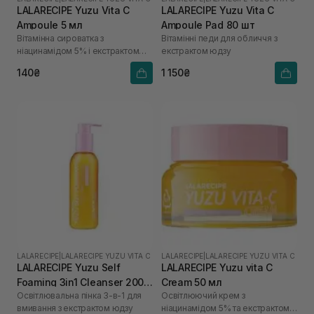
LALARECIPE Yuzu Vita C
LALARECIPE Yuzu Vita C
Ampoule 5 мл
Ampoule Pad 80 шт
Вітамінна сироватка з
Вітамінні педи для обличчя з
ніацинамідом 5% і екстрактом
екстрактом юдзу
юдзу
140₴
1 150₴
LALARECIPE
|
LALARECIPE YUZU VITA C
LALARECIPE
|
LALARECIPE YUZU VITA C
LALARECIPE Yuzu Self
LALARECIPE Yuzu vita C
Foaming 3in1 Cleanser 200
Cream 50 мл
Освітлювальна пінка 3-в-1 для
Освітлюючий крем з
мл
вмивання з екстрактом юдзу
ніацинамідом 5% та екстрактом