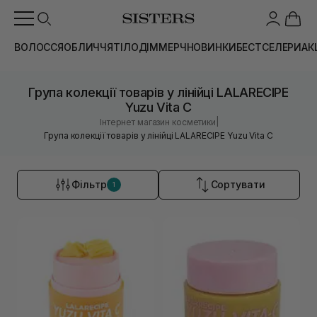
ВОЛОССЯ
ОБЛИЧЧЯ
ТІЛО
ДІМ
МЕРЧ
НОВИНКИ
БЕСТСЕЛЕРИ
АК
Група колекції товарів у лінійці LALARECIPE
Yuzu Vita C
|
Інтернет магазин косметики
Група колекції товарів у лінійці LALARECIPE Yuzu Vita C
Фільтр
Сортувати
1