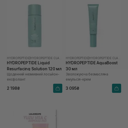
HYDROPEPTIDE
|
HYDROPEPTIDE CLARIFY
HYDROPEPTIDE
|
HYDROPEPTIDE CLARIFY
HYDROPEPTIDE Liquid
HYDROPEPTIDE AquaBoost
Resurfacing Solution 120 мл
30 мл
Щоденний незмивний лосьйон-
Зволожуюча безмасляна
ексфоліант
емульсія-крем
2 198₴
3 095₴