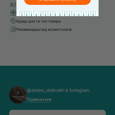
Тільки оригінальна косметика
Система бонусів та лояльності
Кращі ціни та топ товари
Рекомендації від косметологів
@sisters_stelmakh в Instagram
Підписатися