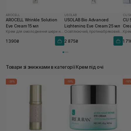
AROCELL
USOLAB
CU S
AROCELL Wrinkle Solution
USOLAB Bio Advanced
CU 
Eye Cream 15 мл
Lightening Eye Cream 25 мл
Cre
Крем для омолодження шкіри навколо очей
Освітлюючий, протинабряковий та омолоджуючий крем для очей
1 390₴
2 875₴
1 71
Товари зі знижками в категорії Крем під очі
-20%
-10%
-15