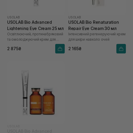
USOLAB
USOLAB
USOLAB Bio Advanced
USOLAB Bio Renaturation
Lightening Eye Cream 25 мл
Repair Eye Cream 30 мл
Освітлюючий, протинабряковий
Інтенсивний регенеруючий крем
та омолоджуючий крем для
для шкіри навколо очей
очей
2 875₴
2 165₴
USOLAB
USOLAB Bio Advanced