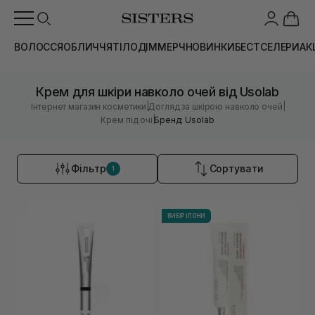
ВОЛОССЯ
ОБЛИЧЧЯ
ТІЛО
ДІМ
МЕРЧ
НОВИНКИ
БЕСТСЕЛЕРИ
АК
Крем для шкіри навколо очей від Usolab
|
|
Інтернет магазин косметики
Догляд за шкірою навколо очей
|
Крем під очі
Бренд: Usolab
Фільтр
Сортувати
1
ВИБІР ІЛОНИ