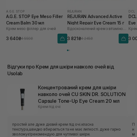
A.G.E. STOP
REJURAN
DCL
A.G.E. STOP Eye Meso Filler
REJURAN Advanced Active
DCL
Cream Balm 30 мл
Night Repair Eye Cream 15 г
Eye
Крем мезо філлер для очей
Вдосконалений крем з вітаміном C для відновлення шкіри навколо очей
3 640₴
3 821₴
3 0
4 550₴
4 245₴
Відгуки про Крем для шкіри навколо очей від
Usolab
Концентрований крем для шкіри
навколо очей CU SKIN DR. SOLUTION
Capsule Tone-Up Eye Cream 20 мл
Крем під очі
простий але дуже дієвий крем під очі.класна
По
текстура,швидко вбирається та не має липкості. дуже гарно
на
зволожує!рекомендую для чутливої шкіри.
менш гл