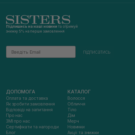
Підпишись на наші новини
та отримуй
знижку 5% на перше замовлення
Email
підписатись
ДОПОМОГА
КАТАЛОГ
Оплата та доставка
Волосся
Як зробити замовлення
Обличчя
Відповіді на запитання
Тіло
Про нас
Дім
ЗМІ про нас
Мерч
Сертифікати та нагороди
Новинки
Блог
Акції та знижки