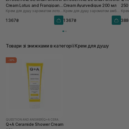
Cream Lotus and Frangipani
Cream Ayurvedique 200 мл
250
Крем для душу з ароматом лотосу та франжипані
Крем для душу з ароматом амбри, ванілі та пачулі
Крем
Flowers 200 мл
1 367₴
1 367₴
388
Товари зі знижками в категорії Крем для душу
-30%
QUESTION AND ANSWER
|
Q+A CERAMIDE
Q+A Ceramide Shower Cream