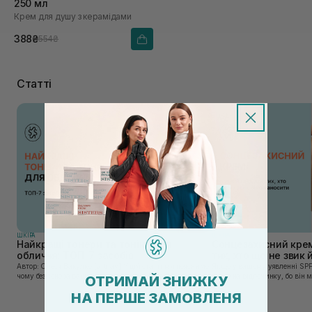
250 мл
Крем для душу з керамідами
388₴
554₴
Статті
ШКIРА
ШКIРА
Найкращі тонери та тоніки для
Сонцезахисний крем
обличчя: ТОП-7 засобів
тих, хто ще не звик
Автор: Олеся Вакулко [artnav] У цій статті ми пояснимо,
Якщо у вашому уявленні SPF
чому без тонера ваш крем працює лише на 50%, і як
лише на відпочинку, бо він 
ОТРИМАЙ ЗНИЖКУ
знайти засіб під потреби саме вашої шкіри. Хибною є
шкірі, може бути вибагливи
НА ПЕРШЕ ЗАМОВЛЕНЯ
думка, що тонізація — це зайвий е...
чи скочується під макіяжем і