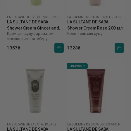
LA SULTANE DE SABA
|
GINGER GREEN TEA
LA SULTANE DE SABA
|
SENTEUR ROSE
LA SULTANE DE SABA
LA SULTANE DE SABA
Shower Cream Ginger and
Shower Cream Rose 200 мл
Крем для душу з ароматом
Крем-гель для душу
Green Tea 200 мл
зеленого чаю та імбиру
1 367₴
1 328₴
ВИБІР ІЛОНИ
LA SULTANE DE SABA
|
TAJ PALACE
LA SULTANE DE SABA
|
LOTUS AND FRANGIPANI FLOWERS
LA SULTANE DE SABA
LA SULTANE DE SABA