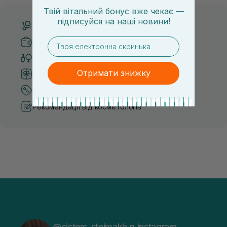
Твій вітальний бонус вже чекає —
підписуйся
на
наші новини!
Безкоштовна доставка від 3000 UAH
email
Безпечні способи оплати
Тільки оригінальна косметика
Отримати знижку
Система бонусів та лояльності
Кращі ціни та топ товари
Рекомендації від косметологів
@sisters_stelmakh в Instagram