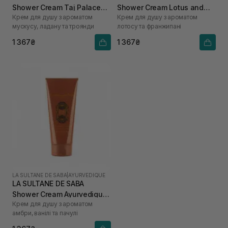
Shower Cream Taj Palace
Shower Cream Lotus and
Крем для душу з ароматом
Крем для душу з ароматом
200 мл
Frangipani Flowers 200 мл
мускусу, ладану та троянди
лотосу та франжипані
1 367₴
1 367₴
LA SULTANE DE SABA
|
AYURVEDIQUE
LA SULTANE DE SABA
Shower Cream Ayurvedique
Крем для душу з ароматом
200 мл
амбри, ванілі та пачулі