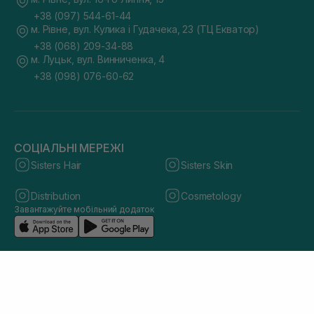
+38 (097) 544-61-44
м. Рівне, вул. Кулика і Гудачека, 23 (ТЦ Екватор)
+38 (068) 209-34-88
м. Луцьк, вул. Винниченка, 4
+38 (098) 076-60-62
СОЦІАЛЬНІ МЕРЕЖІ
Sisters Hair
Sisters Skin
Distribution
Cosmetology
Завантажуйте мобільний додаток
© 2026 sisters.co.ua. Всі права захищено