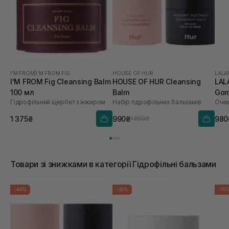
I'M FROM
|
I'M FROM FIG
HOUSE OF HUR
LALA
I'M FROM Fig Cleansing Balm
HOUSE OF HUR Cleansing
LAL
100 мл
Balm
Gom
Гідрофільний щербет з інжиром
Набір гідрофільних бальзамів
мл
1 375₴
990₴
980
1 650₴
Товари зі знижками в категорії Гідрофільні бальзами
-40%
-25%
-15