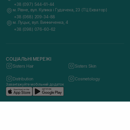
+38 (097) 544-61-44
м. Рівне, вул. Кулика і Гудачека, 23 (ТЦ Екватор)
+38 (068) 209-34-88
м. Луцьк, вул. Винниченка, 4
+38 (098) 076-60-62
СОЦІАЛЬНІ МЕРЕЖІ
Sisters Hair
Sisters Skin
Distribution
Cosmetology
Завантажуйте мобільний додаток
© 2026 sisters.co.ua. Всі права захищено