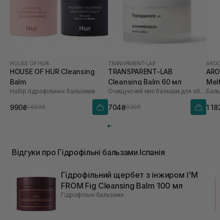
HOUSE OF HUR
TRANSPARENT-LAB
AROC
HOUSE OF HUR Cleansing
TRANSPARENT-LAB
ARO
Balm
Cleansing Balm 60 мл
Mel
Набір гідрофільних бальзамів
Очищуючий міні бальзам для обличчя
990₴
704₴
1 18
1 650₴
939₴
Відгуки про Гідрофільні бальзами Іспанія
Гідрофільний щербет з інжиром I'M
FROM Fig Cleansing Balm 100 мл
Гідрофільні бальзами