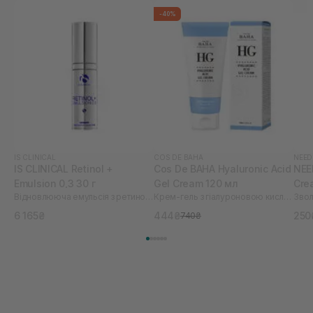
-40%
IS CLINICAL
COS DE BAHA
NEED
IS CLINICAL Retinol +
Cos De BAHA Hyaluronic Acid
NEE
Emulsion 0,3 30 г
Gel Cream 120 мл
Cre
Відновлююча емульсія з ретинолом
Крем-гель з гіалуроновою кислотою
6 165₴
444₴
250
740₴