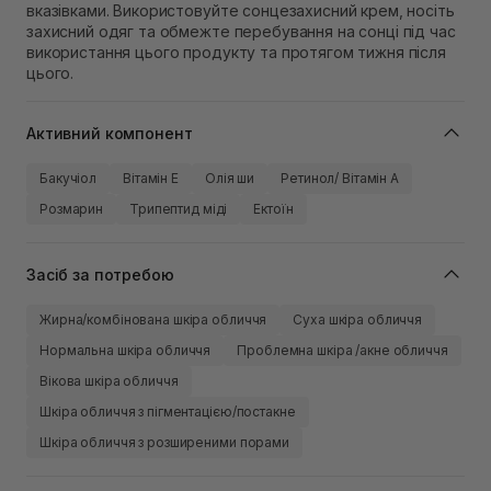
вказівками. Використовуйте сонцезахисний крем, носіть
захисний одяг та обмежте перебування на сонці під час
використання цього продукту та протягом тижня після
цього.
Активний компонент
Бакучіол
Вітамін Е
Олія ши
Ретинол/ Вітамін А
Розмарин
Трипептид міді
Ектоїн
Засіб за потребою
Жирна/комбінована шкіра обличчя
Суха шкіра обличчя
Нормальна шкіра обличчя
Проблемна шкіра /акне обличчя
Вікова шкіра обличчя
Шкіра обличчя з пігментацією/постакне
Шкіра обличчя з розширеними порами