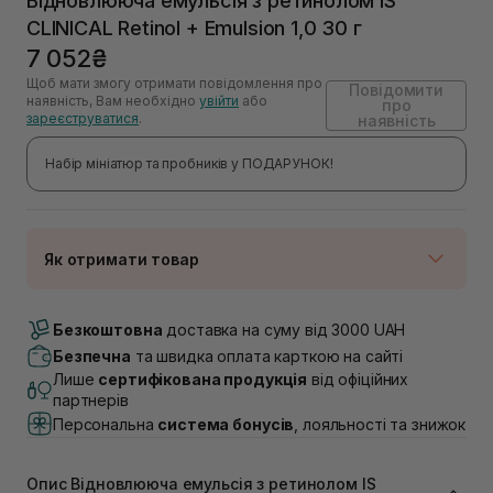
Відновлююча емульсія з ретинолом IS
CLINICAL Retinol + Emulsion 1,0 30 г
7 052₴
Щоб мати змогу отримати повідомлення про
Повідомити
наявність, Вам необхідно
увійти
або
про
зареєструватися
.
наявність
Набір мініатюр та пробників у ПОДАРУНОК!
Як отримати товар
Доставка Новою Поштою
Немає в наявності!
Безкоштовна
доставка на суму від 3000 UAH
Самовивіз м. Луцьк, вул. Винниченка 4
Безпечна
та швидка оплата карткою на сайті
Немає в наявності!
Лише
сертифікована продукція
від офіційних
Самовивіз м. Львів, вул. Академіка Підстригача, 1В
партнерів
(Duck’s Lake)
Персональна
система бонусів
, лояльності та знижок
Немає в наявності!
Самовивіз м. Львів, вул. Івана Франка 36
Немає в наявності!
Опис Відновлююча емульсія з ретинолом IS