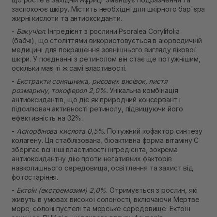
заспокоює шкіру. Містить необхідні для шкірного бар'єра
жирні кислоти та антиоксиданти.
-
Бакучіол
. Інгредієнт з рослини Psoralea Corylifolia
(бабчі), що століттями використовується в аюрведичній
медицині для покращення зовнішнього вигляду вікової
шкіри. У поєднанні з ретинолом він стає ще потужнішим,
оскільки має ті ж самі властивості.
-
Екстракти соняшника, рисових висівок, листя
розмарину, токоферол 2,0%.
Унікальна комбінація
антиоксидантів, що діє як природний консервант і
підсилювач активності ретинолу, підвищуючи його
ефективність на 32%.
-
Аскорбінова кислота 0,5%
. Потужний кофактор синтезу
колагену. Ця стабілізована, біоактивна форма вітаміну С
зберігає всі інші властивості інгредієнта, зокрема
антиоксидантну дію проти негативних факторів
навколишнього середовища, освітлення та захист від
фотостаріння.
-
Ектоїн (екстремозим) 2,0%
. Отримується з рослин, які
живуть в умовах високої солоності, включаючи Мертве
море, солоні пустелі та морське середовище. Ектоїн