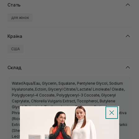
Стать
для жінок
Країна
США
Склад
Water/Aqua/Eau, Glycerin, Squalane, Pentylene Glycol, Sodium
Hyaluronate, Ectoin, Glyceryl Citrate/ Lactate/ Linoleate/ Oleate,
Polyglyceryl-4 Cocoate, Polyglyceryl-3 Cocoate, Glyceryl
Caprylate, Chlorella Vulgaris Extract, Tocopherol, Butylene
Glycol, Bakuchiol, Triethanolamine, Carbomer, Retinol,
Phragmites Communis Extract, Poria Cocos Extract, Oryza Sativa
(Rice) Bran Extract, Rosmarinus Officinalis (Rosemary) Leaf
Extract, Phosphatidylcholine, Propanediol, Butyrospermum Parkii
(Shea) Butter, Polysorbate 20, Caprylic/Capric Triglyceride,
Lecithin, Lactic Acid, Polysorbate 40, Helianthus Annuus