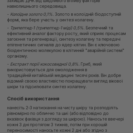
захищає ДНК від шкідливого впливу факторів
навколишнього середовища.
-
Колоїдне золото 0,1%.
Золото в колоїдній біодоступній
формі, яка бере участь у синтезі колагену.
-
Трипептид-1 (трипептид-1 міді) 0,5%.
Безпечний та
ефективний аналог фактору росту, який сприяє процесам
загоєння та регенерації, синтезу колагену та передачі
епігенетичних сигналів до ядер клітин. Він є ключовою
біоідентичною молекулою в клітинній "аварійній системі"
організму.
-
Екстракт порії кокосовидної 0,8%.
Гриб, який
використовується для омолодження в
традиційній китайській медицині тисячі років. Він добре
відомий своєю властивістю покращувати вигляд вікової
шкіри та підсилювати синтез колагену.
Спосіб використання
нанесіть 2-3 натискання на чисту шкіру та розподіліть
рівномірно по обличчю та шиї (або відповідно до
вказівок фахівця з догляду за шкірою). Наносьте ввечері
кожні 3 дні протягом 3 тижнів, потім при хорошій
переносимості наносьте кожні 2 дні або згідно з