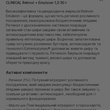
Самовивіз м. Львів, вул. Степана Бандери 45
CLINICAL Retinol + Emulsion 1,0 30 г
Немає в наявності!
Самовивіз м. Рівне, вул. 16-го Липня, 15
Високоефективна та швидкодіюча емульсія Retinol+
Немає в наявності!
Emulsion – це формула, що містить ретинол рослинного
Самовивіз м. Рівне, вул. Кулика і Гудачека 23 (ТЦ
походження, інкапсульована біоідентичними ліпідами.
Екватор)
Ретинол з удосконаленою системою покращує
Немає в наявності!
загальний стан шкіри завдяки своїм вітамінним та
антиоксидантним властивостям, забезпечуючи
правильну епітелізацію шкіри. Водночас запатентована
суміш потужних рослинних бустерів, антиоксидантів та
технології Extremozymes® допомагає живити шкіру та
підвищувати її пружність. Ретинол+ Емульсія покращує
зовнішній вигляд тьмяної, вікової шкіри та допомагає
зберегти природну красу.
Активні компоненти
-
Ретинол (1%).
Потужний інгредієнт рослинного
походження, який завдяки інкапсуляції біоідентичними
ліпідами швидко проникає в шкіру. Він також зміцнює її,
оскільки це вітамін і антиоксидант, необхідний для її
нормального функціонування.
-
Масло ши.
Пом’якшувальний інгредієнт з горіха каріте,
що росте в Західній Африці. Зменшує подразнення та