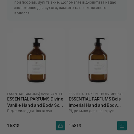
при псоріазі, лупі та акне. Допомагає відновити та надає
зволоження для сухого, ламкого та пошкодженого
волосся.
ESSENTIAL PARFUMS
|
DIVINE VANILLE
ESSENTIAL PARFUMS
|
BOIS IMPERIAL
ESSENTIAL PARFUMS Divine
ESSENTIAL PARFUMS Bois
Vanille Hand and Body Soap
Imperial Hand and Body
Рідке мило для тіла та рук
Рідке мило для тіла та рук
500 мл
Soap 500 мл
1 581₴
1 581₴