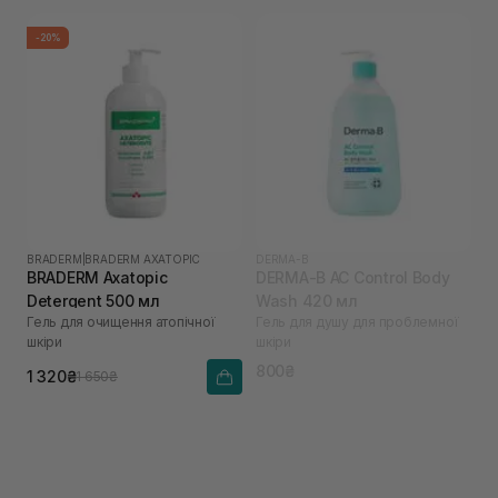
-20%
BRADERM
|
BRADERM AXATOPIC
DERMA-B
BRADERM Axatopic
DERMA-B AC Control Body
Detergent 500 мл
Wash 420 мл
Гель для очищення атопічної
Гель для душу для проблемної
шкіри
шкіри
800₴
1 320₴
1 650₴