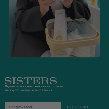
Підпишись на наші новини
та отримуй
знижку 5% на перше замовлення
Email
підписатись