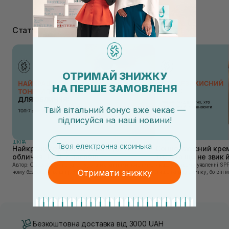
Статті
ОТРИМАЙ ЗНИЖКУ
НА ПЕРШЕ ЗАМОВЛЕНЯ
Твій вітальний бонус вже чекає —
підписуйся
на
наші новини!
email
ШКIРА
ШКIРА
Найкращі тонери та тоніки для
Сонцезахисний крем
обличчя: ТОП-7 засобів
тих, хто ще не звик
Автор: Олеся Вакулко [artnav] У цій статті ми пояснимо,
Якщо у вашому уявленні SPF
Отримати знижку
чому без тонера ваш крем працює лише на 50%, і як
лише на відпочинку, бо він 
знайти засіб під потреби саме вашої шкіри. Хибною є
шкірі, може бути вибагливи
думка, що тонізація — це зайвий е...
чи скочується під макіяжем і
Безкоштовна доставка від 3000 UAH