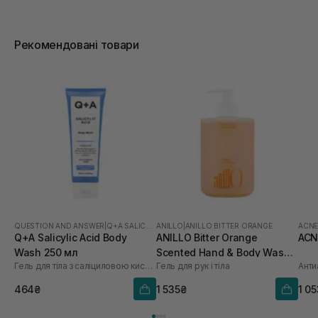
Рекомендовані товари
QUESTION AND ANSWER
|
Q+A SALICYLIC ACID
ANILLO
|
ANILLO BITTER ORANGE
ACN
Q+A Salicylic Acid Body
ANILLO Bitter Orange
ACN
Wash 250 мл
Scented Hand & Body Wash
Гель для тіла з саліциловою кислотою
Гель для рук і тіла
Анти
450 мл
464₴
1 535₴
1 0