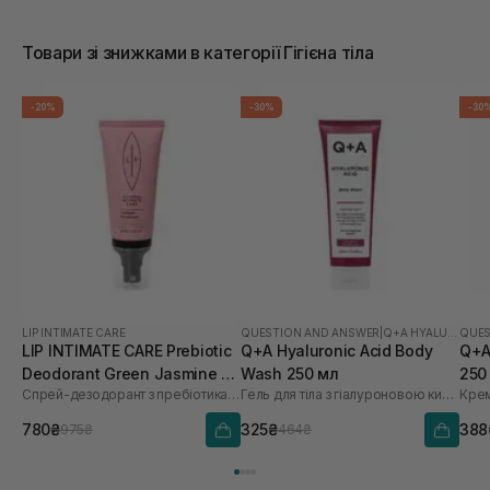
Товари зі знижками в категорії Гігієна тіла
-20%
-30%
-30
LIP INTIMATE CARE
QUESTION AND ANSWER
|
Q+A HYALURONIC ACID
QUES
LIP INTIMATE CARE Prebiotic
Q+A Hyaluronic Acid Body
Q+A
Deodorant Green Jasmine 50
Wash 250 мл
250
Спрей-дезодорант з пребіотиками
Гель для тіла з гіалуроновою кислотою
Крем
мл
780₴
325₴
388
975₴
464₴