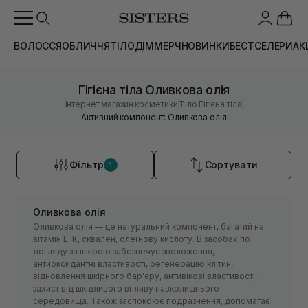
ВОЛОССЯ
ОБЛИЧЧЯ
ТІЛО
ДІМ
МЕРЧ
НОВИНКИ
БЕСТСЕЛЕРИ
АК
Гігієна тіла Оливкова олія
|
|
|
Інтернет магазин косметики
Тіло
Гігієна тіла
Активний компонент: Оливкова олія
Фільтр
Сортувати
1
Оливкова олія
Оливкова олія — це натуральний компонент, багатий на
вітамін Е, К, сквален, олеїнову кислоту. В засобах по
догляду за шкірою забезпечує зволоження,
антиоксидантні властивості, регенерацію клітин,
відновлення шкірного бар'єру, антивікові властивості,
захист від шкідливого впливу навколишнього
середовища. Також заспокоює подразнення, допомагає