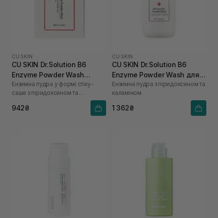
CU SKIN
CU SKIN
CU SKIN Dr.Solution B6
CU SKIN Dr.Solution B6
Enzyme Powder Wash
Enzyme Powder Wash для
Ензимна пудра у формі стіку-
Ензимна пудра з піридоксином та
Sachet для проблемної та
проблемної та жирної
саше з піридоксином та
каламіном
жирної шкіри 20 шт*1г
шкіри 55 г
каламіном
942₴
1 362₴