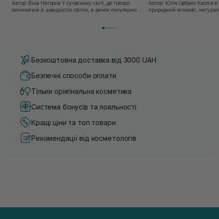
Автор: Віка Нагорна У сучасному світі, де тренди
Автор: Юлія Цебрик Каолін в косметології – це
змінюються зі швидкістю світла, а ринок популярної
природний мінерал, натураль
косметики переповнений новими пропозиціями, вибір
безліч переваг для шкіри обл
засобу для себе стає справжнім викликом. 2025 р...
завдяки великій кількості ко
Безкоштовна доставка від 3000 UAH
Безпечні способи оплати
Тільки оригінальна косметика
Система бонусів та лояльності
Кращі ціни та топ товари
Рекомендації від косметологів