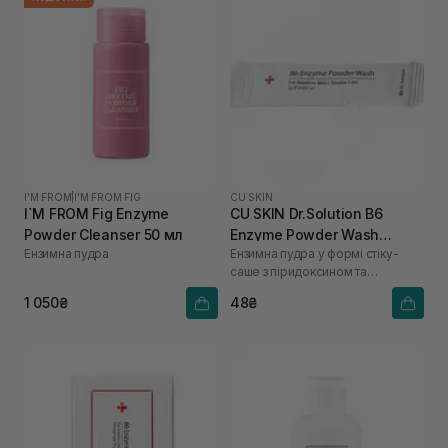
I'M FROM
|
I'M FROM FIG
CU SKIN
I`M FROM Fig Enzyme
CU SKIN Dr.Solution B6
Powder Cleanser 50 мл
Enzyme Powder Wash
Ензимна пудра
Ензимна пудра у формі стіку-
Sachet для проблемної та
саше з піридоксином та
жирної шкіри 1шт* 1 г
каламіном
1 050₴
48₴