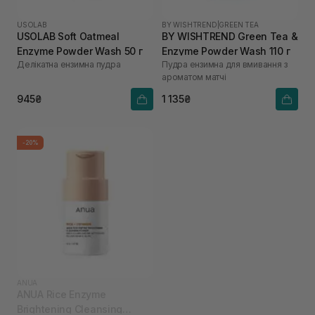
USOLAB
BY WISHTREND
|
GREEN TEA
USOLAB Soft Oatmeal
BY WISHTREND Green Tea &
Enzyme Powder Wash 50 г
Enzyme Powder Wash 110 г
Делікатна ензимна пудра
Пудра ензимна для вмивання з
ароматом матчі
945₴
1 135₴
-20%
ANUA
ANUA Rice Enzyme
Brightening Cleansing