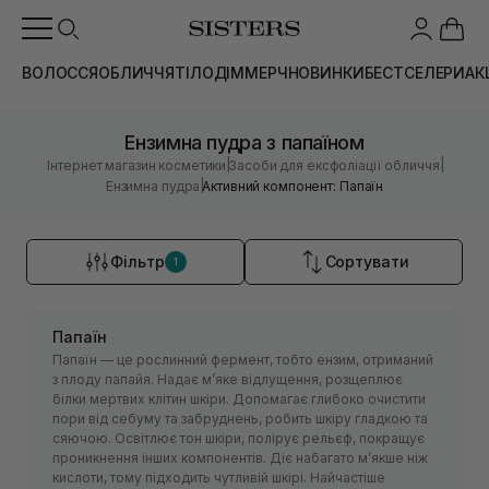
ВОЛОССЯ
ОБЛИЧЧЯ
ТІЛО
ДІМ
МЕРЧ
НОВИНКИ
БЕСТСЕЛЕРИ
АК
Ензимна пудра з папаїном
|
|
Інтернет магазин косметики
Засоби для ексфоліації обличчя
|
Ензимна пудра
Активний компонент: Папаїн
Фільтр
Сортувати
1
Папаїн
Папаїн — це рослинний фермент, тобто ензим, отриманий
з плоду папайя. Надає мʼяке відлущення, розщеплює
білки мертвих клітин шкіри. Допомагає глибоко очистити
пори від себуму та забруднень, робить шкіру гладкою та
сяючою. Освітлює тон шкіри, полірує рельєф, покращує
проникнення інших компонентів. Діє набагато мʼякше ніж
кислоти, тому підходить чутливій шкірі. Найчастіше