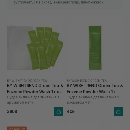
зустрічається в складі ензимних пудр, пілінг-скаток.
BY WISHTREND
|
GREEN TEA
BY WISHTREND
|
GREEN TEA
BY WISHTREND Green Tea &
BY WISHTREND Green Tea &
Enzyme Powder Wash 1 г х
Enzyme Powder Wash 1 г
Пудра ензимна для вмивання з
Пудра ензимна для вмивання з
10 шт
ароматом матчі
ароматом матчі
380₴
40₴
ПОДАРУНОК