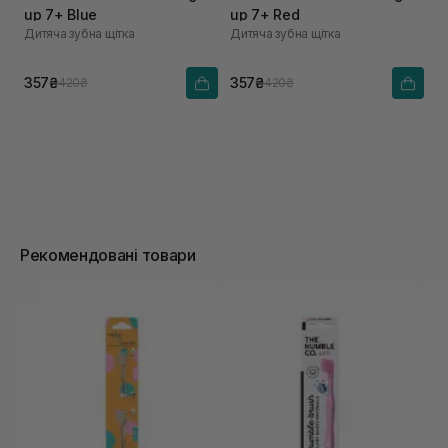
up 7+ Blue
up 7+ Red
Дитяча зубна щітка
Дитяча зубна щітка
357₴
357₴
420₴
420₴
Рекомендовані товари