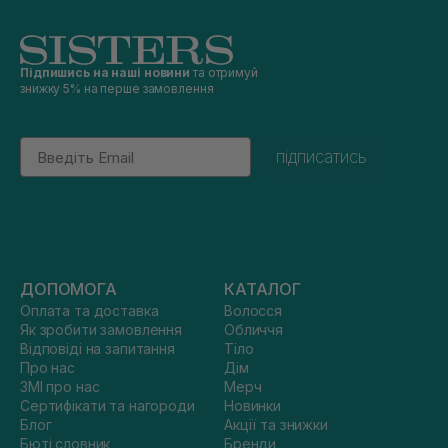
Підпишись на наші новини
та отримуй
знижку 5% на перше замовлення
Email
підписатись
ДОПОМОГА
КАТАЛОГ
Оплата та доставка
Волосся
Як зробити замовлення
Обличчя
Відповіді на запитання
Тіло
Про нас
Дім
ЗМІ про нас
Мерч
Сертифікати та нагороди
Новинки
Блог
Акції та знижки
Бюті словник
Бренди