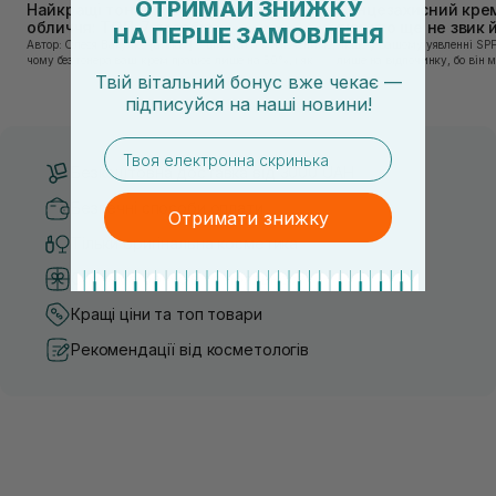
ОТРИМАЙ ЗНИЖКУ
Найкращі тонери та тоніки для
Сонцезахисний крем
обличчя: ТОП-7 засобів
тих, хто ще не звик
НА ПЕРШЕ ЗАМОВЛЕНЯ
Автор: Олеся Вакулко [artnav] У цій статті ми пояснимо,
Якщо у вашому уявленні SPF
чому без тонера ваш крем працює лише на 50%, і як
лише на відпочинку, бо він 
знайти засіб під потреби саме вашої шкіри. Хибною є
шкірі, може бути вибагливи
Твій вітальний бонус вже чекає —
думка, що тонізація — це зайвий е...
чи скочується під макіяжем і
підписуйся
на
наші новини!
email
Безкоштовна доставка від 3000 UAH
Безпечні способи оплати
Отримати знижку
Тільки оригінальна косметика
Система бонусів та лояльності
Кращі ціни та топ товари
Рекомендації від косметологів