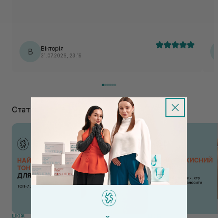
Вікторія
В
31.07.2026, 23:19
Статті
ШКIРА
ШКIРА