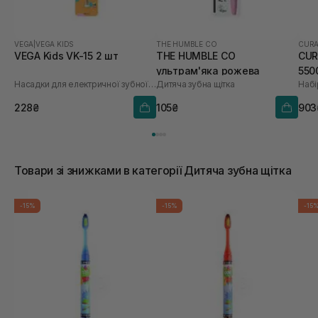
VEGA
|
VEGA KIDS
THE HUMBLE CO
CUR
VEGA Kids VK-15 2 шт
THE HUMBLE CO
CUR
ультрам'яка рожева
550
Насадки для електричної зубної щітки
Дитяча зубна щітка
Набі
228₴
105₴
903
Товари зі знижками в категорії Дитяча зубна щітка
-15%
-15%
-15