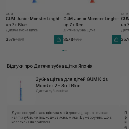
GUM
GUM
GUM
GUM Junior Monster Linght-
GUM Junior Monster Linght-
GUM
up 7+ Blue
up 7+ Red
up 
Дитяча зубна щітка
Дитяча зубна щітка
Дитя
357₴
357₴
357
420₴
420₴
Відгуки про Дитяча зубна щітка Японія
Зубна щітка для дітей GUM Kids
Monster 2+ Soft Blue
Дитяча зубна щітка
Дуже сподобалась щіточка моїй донечці, гарно вичіщає
Пе
наліт із зубів, не пошкоджує ясна, мʼяка. Дуже зручно, що є
фа
ковпачок і на присосці.
кл
зу