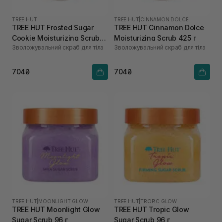
TREE HUT
TREE HUT
|
CINNAMON DOLCE
TREE HUT Frosted Sugar
TREE HUT Cinnamon Dolce
Cookie Moisturizing Scrub
Moisturizing Scrub 425 г
Зволожувальний скраб для тіла
Зволожувальний скраб для тіла
425 г
704₴
704₴
TREE HUT
|
MOONLIGHT GLOW
TREE HUT
|
TROPIC GLOW
TREE HUT Moonlight Glow
TREE HUT Tropic Glow
Sugar Scrub 96 г
Sugar Scrub 96 г