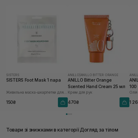
SISTERS
ANILLO
|
ANILLO BITTER ORANGE
ANIL
SISTERS Foot Mask 1 пара
ANILLO Bitter Orange
ANI
Scented Hand Cream 25 мл
100
Живильна маска-шкарпетки для ніг
Крем для рук
Олія
150₴
470₴
1 2
Товари зі знижками в категорії Догляд за тілом