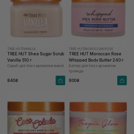
TREE HUT
|
VANILLA
TREE HUT
|
MOROCCAN ROSE
TREE HUT Shea Sugar Scrub
TREE HUT Moroccan Rose
Vanilla 510 г
Whipped Body Butter 240 г
Скраб для тіла з ароматом ванілі
Баттер для тіла з ароматом
троянди
840₴
800₴