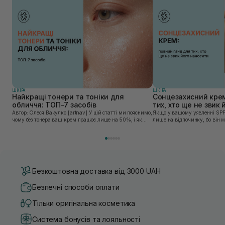
ШКIРА
ШКIРА
Найкращі тонери та тоніки для
Сонцезахисний крем
обличчя: ТОП-7 засобів
тих, хто ще не звик
Автор: Олеся Вакулко [artnav] У цій статті ми пояснимо,
Якщо у вашому уявленні SPF
чому без тонера ваш крем працює лише на 50%, і як
лише на відпочинку, бо він 
знайти засіб під потреби саме вашої шкіри. Хибною є
шкірі, може бути вибагливи
думка, що тонізація — це зайвий е...
чи скочується під макіяжем і
Безкоштовна доставка від 3000 UAH
Безпечні способи оплати
Тільки оригінальна косметика
Система бонусів та лояльності