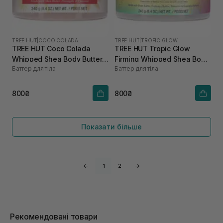
TREE HUT
|
COCO COLADA
TREE HUT
|
TROPIC GLOW
TREE HUT Coco Colada
TREE HUT Tropic Glow
Whipped Shea Body Butter
Firming Whipped Shea Body
Баттер для тіла
Баттер для тіла
240 г
Butter 240 г
800₴
800₴
Показати більше
←
1
2
→
Рекомендовані товари