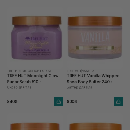
TREE HUT
|
MOONLIGHT GLOW
TREE HUT
|
VANILLA
TREE HUT Moonlight Glow
TREE HUT Vanilla Whipped
Sugar Scrub 510 г
Shea Body Butter 240 г
Скраб для тіла
Баттер для тіла
840₴
800₴