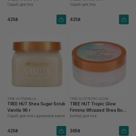
Скраб для тіла
Скраб для тіла
425₴
425₴
TREE HUT
|
VANILLA
TREE HUT
|
TROPIC GLOW
TREE HUT Shea Sugar Scrub
TREE HUT Tropic Glow
Vanilla 96 г
Firming Whipped Shea Body
Скраб для тіла з ароматом ванілі
Баттер для тіла
Butter 85 г
425₴
365₴