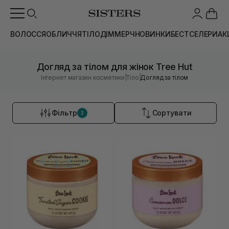
ВОЛОССЯ
ОБЛИЧЧЯ
ТІЛО
ДІМ
МЕРЧ
НОВИНКИ
БЕСТСЕЛЕРИ
АК
Догляд за тілом для жінок Tree Hut
|
|
Інтернет магазин косметики
Тіло
Догляд за тілом
Фільтр
Сортувати
2