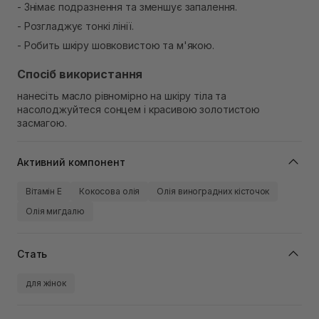
- Знімає подразнення та зменшує запалення.
- Розгладжує тонкі лінії.
- Робить шкіру шовковистою та м'якою.
Спосіб використання
нанесіть масло рівномірно на шкіру тіла та
насолоджуйтеся сонцем і красивою золотистою
засмагою.
Активний компонент
Вітамін Е
Кокосова олія
Олія виноградних кісточок
Олія мигдалю
Стать
для жінок