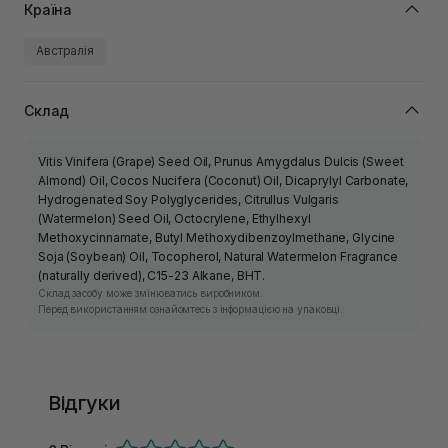
Країна
Австралія
Склад
Vitis Vinifera (Grape) Seed Oil, Prunus Amygdalus Dulcis (Sweet
Almond) Oil, Cocos Nucifera (Coconut) Oil, Dicaprylyl Carbonate,
Hydrogenated Soy Polyglycerides, Citrullus Vulgaris
(Watermelon) Seed Oil, Octocrylene, Ethylhexyl
Methoxycinnamate, Butyl Methoxydibenzoylmethane, Glycine
Soja (Soybean) Oil, Tocopherol, Natural Watermelon Fragrance
(naturally derived), C15-23 Alkane, BHT.
Склад засобу може змінюватись виробником.
Перед використанням ознайомтесь з інформацією на упаковці.
Відгуки