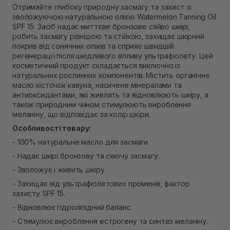
Отримайте глибоку природну засмагу та захист зі
В наявності
зволожуючою натуральною олією Watermelon Tanning Oil
Самовивіз м. Рівне, вул. Кулика і Гудачека 23 (ТЦ
SPF 15. Засіб надає миттєве бронзове сяйво шкірі,
Екватор)
робить засмагу рівнішою та стійкою, захищає шкірний
Немає в наявності!
покрив від сонячних опіків та сприяє швидшій
регенерації після шкідливого впливу ультрафіолету. Цей
косметичний продукт складається виключно із
натуральних рослинних компонентів. Містить органічне
масло кісточок кавуна, насичене мінералами та
антиоксидантами, які живлять та відновлюють шкіру, а
також природним чином стимулюють вироблення
меланіну, що відповідає за колір шкіри.
Особливості товару:
- 100% натуральне масло для засмаги.
- Надає шкірі бронзову та сяючу засмагу.
- Зволожує і живить шкіру.
- Захищає від ультрафіолетових променів, фактор
захисту SPF 15.
- Відновлює гідроліпідний баланс.
- Стимулює вироблення естрогену та синтез меланіну.