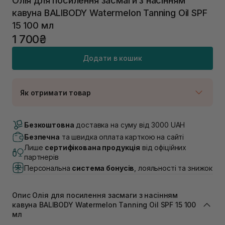
Олія для посилення засмаги з насінням
кавуна BALIBODY Watermelon Tanning Oil SPF
15 100 мл
1 700₴
Додати в кошик
Як отримати товар
Доставка Новою Поштою
В наявності
Безкоштовна
доставка на суму від 3000 UAH
Самовивіз м. Луцьк, вул. Винниченка 4
Безпечна
та швидка оплата карткою на сайті
Немає в наявності!
Лише
сертифікована продукція
від офіційних
Самовивіз м. Львів, вул. Академіка Підстригача, 1В
партнерів
(Duck’s Lake)
Персональна
система бонусів
, лояльності та знижок
Немає в наявності!
Самовивіз м. Львів, вул. Івана Франка 36
В наявності
Опис Олія для посилення засмаги з насінням
Самовивіз м. Львів, вул. Степана Бандери 45
кавуна BALIBODY Watermelon Tanning Oil SPF 15 100
В наявності
мл
Самовивіз м. Рівне, вул. 16-го Липня, 15