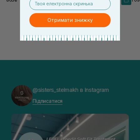
Отримати знижку
@sisters_stelmakh в Instagram
Підписатися