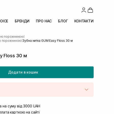
OICE
БРЕНДИ
ПРО НАС
БЛОГ
КОНТАКТИ
вою порожниною
|
ою порожниною
Зубна нитка GUM Easy Floss 30 м
|
y Floss 30 м
Додати в кошик
штою
В наявності
вул. Винниченка 4
 на суму від 3000 UAH
Немає в наявності!
ул. Академіка Підстригача, 1В
лата карткою на сайті
Немає в наявності!