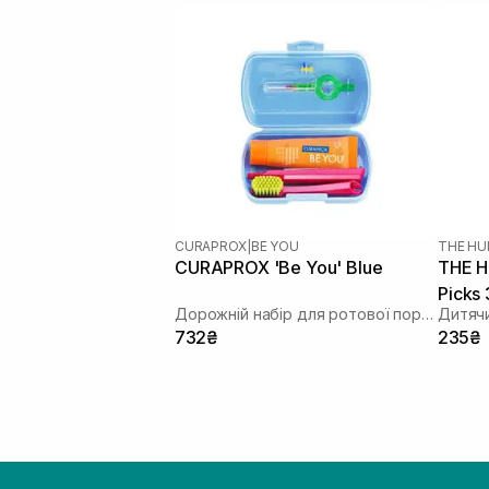
CURAPROX
|
BE YOU
THE HU
CURAPROX 'Be You' Blue
THE H
Picks
Дорожній набір для ротової порожнини
732₴
235₴