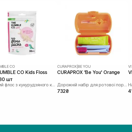
MBLE CO
CURAPROX
|
BE YOU
VI
UMBLE CO Kids Floss
CURAPROX 'Be You' Orange
V
 30 шт
Дитячий флос з кукурудзяного крохмалю
Дорожній набір для ротової порожнини
732₴
4