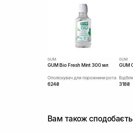
GUM
GUM
GUM Bio Fresh Mint 300 мл
GUM O
Ополіскувач для порожнини рота
Відбіл
624₴
318₴
Вам також сподобаєть