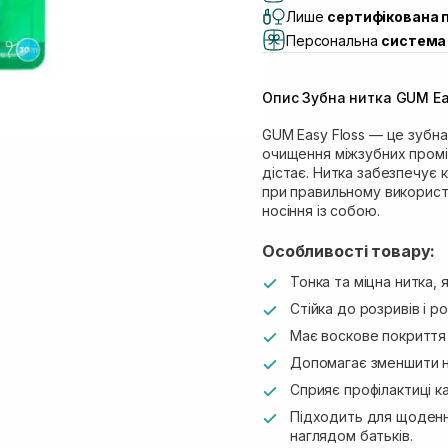
(Duck’s Lake)
Лише
сертифікована 
Самовивіз м. Львів, в
Персональна
система 
Самовивіз м. Львів, 
Самовивіз м. Рівне, ву
Опис Зубна нитка GUM Ea
Самовивіз м. Рівне, в
Екватор)
GUM Easy Floss — це зубн
очищення міжзубних проміж
дістає. Нитка забезпечує 
при правильному використ
носіння із собою.
Особливості товару:
Тонка та міцна нитка, 
Стійка до розривів і р
Має воскове покриття
Допомагає зменшити н
Сприяє профілактиці ка
Підходить для щоденн
наглядом батьків.