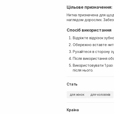
Цільове призначення:
Нитка призначена для щоде
наглядом дорослих. Забез
Спосіб використання
Відріжте відрізок зубн
Обережно вставте нитк
Рухайтеся в сторону зу
Після використання об
Використовувати 1 раз
після нього.
Стать
для жінок
для чоловіків
Країна