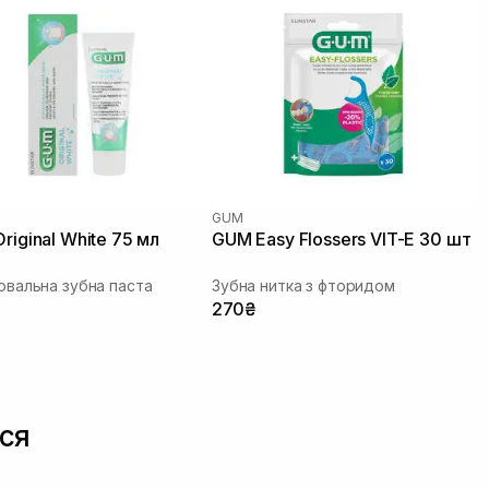
GUM
riginal White 75 мл
GUM Easy Flossers VIT-E 30 шт
ювальна зубна паста
Зубна нитка з фторидом
270₴
ся