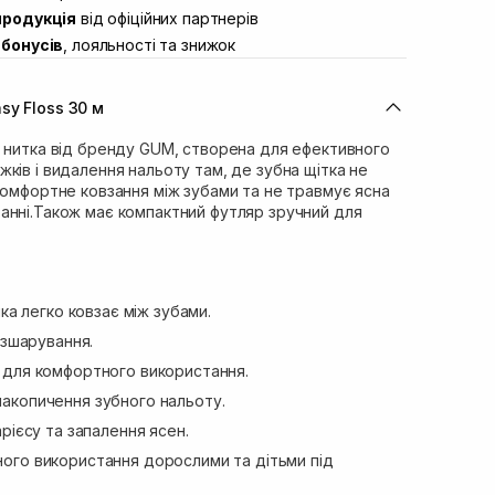
продукція
від офіційних партнерів
ул. Івана Франка 36
Немає в наявності!
бонусів
, лояльності та знижок
вул. Степана Бандери 45
Немає в наявності!
л. 16-го Липня, 15
Немає в наявності!
sy Floss 30 м
ул. Кулика і Гудачека 23 (ТЦ
Немає в наявності!
а нитка від бренду GUM, створена для ефективного
ків і видалення нальоту там, де зубна щітка не
комфортне ковзання між зубами та не травмує ясна
анні.Також має компактний футляр зручний для
яка легко ковзає між зубами.
озшарування.
 для комфортного використання.
акопичення зубного нальоту.
рієсу та запалення ясен.
ого використання дорослими та дітьми під