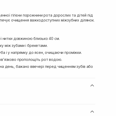
нної гігієни порожнини рота дорослих та дітей під
печує очищення важкодоступних міжзубних ділянок.
ої нитки довжиною близько 40 см.
у між зубами і брекетами.
ба і у напрямку до ясен, очищаючи проміжки.
ов’язково прополощіть рот водою.
 на день, бажано ввечері перед чищенням зубів або