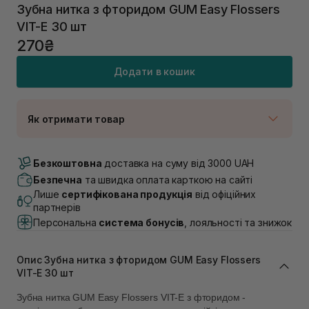
Зубна нитка з фторидом GUM Easy Flossers
VIT-E 30 шт
270₴
Додати в кошик
Як отримати товар
Доставка Новою Поштою
Немає в наявності!
Безкоштовна
доставка на суму від 3000 UAH
Самовивіз м. Луцьк, вул. Винниченка 4
Безпечна
та швидка оплата карткою на сайті
В наявності
Лише
сертифікована продукція
від офіційних
Самовивіз м. Львів, вул. Академіка Підстригача, 1В
партнерів
(Duck’s Lake)
Персональна
система бонусів
, лояльності та знижок
Немає в наявності!
Самовивіз м. Львів, вул. Івана Франка 36
Немає в наявності!
Опис Зубна нитка з фторидом GUM Easy Flossers
Самовивіз м. Львів, вул. Степана Бандери 45
VIT-E 30 шт
Немає в наявності!
Самовивіз м. Рівне, вул. 16-го Липня, 15
Зубна нитка GUM Easy Flossers VIT-E з фторидом -
Немає в наявності!