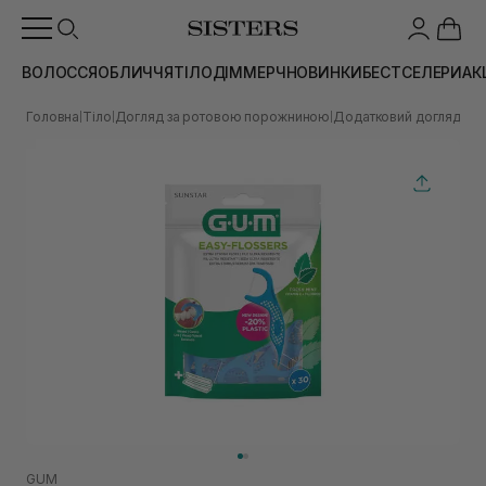
ВОЛОССЯ
ОБЛИЧЧЯ
ТІЛО
ДІМ
МЕРЧ
НОВИНКИ
БЕСТСЕЛЕРИ
АК
Головна
Тіло
Догляд за ротовою порожниною
Додатковий догляд за
|
|
|
GUM