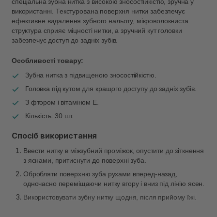
спеціальна зубна нитка з високою зносостійкістю, зручна у
Самовивіз м. Рівне, вул. Кулика і Гудачека 23 (ТЦ
використанні. Текстурована поверхня нитки забезпечує
Екватор)
ефективне видалення зубного нальоту, мікроволокниста
Немає в наявності!
структура сприяє міцності нитки, а зручний кут головки
забезпечує доступ до задніх зубів.
Особливості товару:
Зубна нитка з підвищеною зносостійкістю.
Головка під кутом для кращого доступу до задніх зубів.
З фтором і вітаміном Е.
Кількість: 30 шт.
Спосіб використання
Ввести нитку в міжзубний проміжок, опустити до зіткнення
з яснами, притиснути до поверхні зуба.
Обробляти поверхню зуба рухами вперед-назад,
одночасно переміщаючи нитку вгору і вниз під лінію ясен.
Використовувати зубну нитку щодня, після прийому їжі.