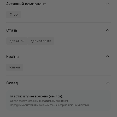
Активний компонент
Фтор
Стать
для жінок
для чоловіків
Країна
Іспанія
Склад
пластик, штучне волокно (нейлон).
Склад засобу може змінюватись виробником.
Перед використанням ознайомтесь з інформацією на упаковці.