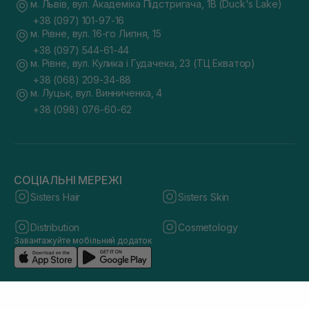
м. Львів, вул. Академіка Підстригача, 1В (Duck's Lake)
+38 (097) 101-97-16
м. Рівне, вул. 16-го Липня, 15
+38 (097) 544-61-44
м. Рівне, вул. Кулика і Гудачека, 23 (ТЦ Екватор)
+38 (068) 209-34-88
м. Луцьк, вул. Винниченка, 4
+38 (098) 076-60-62
СОЦІАЛЬНІ МЕРЕЖІ
Sisters Hair
Sisters Skin
Distribution
Cosmetology
Завантажуйте мобільний додаток