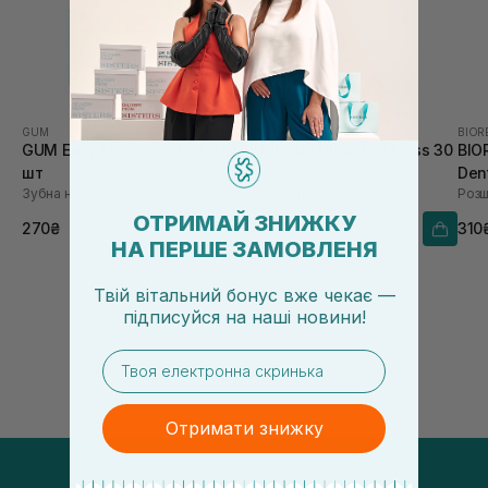
GUM
BIOREPAIR
BIOR
GUM Easy Flossers VIT-E 30
BIOREPAIR Ultra-Flat Floss 30
BIO
шт
м
Den
Зубна нитка з фторидом
Зубна нитка ультраплоска
ОТРИМАЙ ЗНИЖКУ
270₴
310₴
310
НА ПЕРШЕ ЗАМОВЛЕНЯ
Твій вітальний бонус вже чекає —
підписуйся
на
наші новини!
email
Отримати знижку