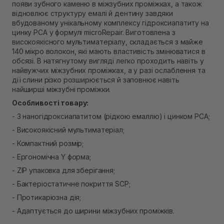
появи зубного каменю в міжзубних проміжках, а також
Самовивіз м. Рівне, вул. Кулика і Гудачека 23 (ТЦ
відновлює структуру емалі й дентину завдяки
Екватор)
вбудованому унікальному комплексу гідроксиапатиту на
В наявності
цинку РСА у формулі microRepair. Виготовлена з
високоякісного мультиматеріалу, складається з майже
140 мікро волокон, які мають властивість змінюватися в
обсязі. В натягнутому вигляді легко проходить навіть у
найвужчих міжзубних проміжках, а у разі ослаблення та
дії слини різко розширюється й заповнює навіть
найширші міжзубні проміжки.
Особливості товару:
- З наногідроксиапатитом (рідкою емаллю) і цинком РСА;
- Високоякісний мультиматеріал;
- Компактний розмір;
- Ергономічна Y форма;
- ZIP упаковка для зберігання;
- Бактеріостатичне покриття SCP;
- Протикаріозна дія;
- Адаптується до ширини міжзубних проміжків.