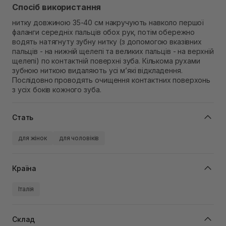
Спосіб використання
нитку довжиною 35-40 см накручують навколо першої
фаланги середніх пальців обох рук, потім обережно
водять натягнуту зубну нитку (з допомогою вказівних
пальців - на нижній щелепі та великих пальців - на верхній
щелепі) по контактній поверхні зуба. Кількома рухами
зубною ниткою видаляють усі м’які відкладення.
Послідовно проводять очищення контактних поверхонь
з усіх боків кожного зуба.
Стать
для жінок
для чоловіків
Країна
Італія
Склад