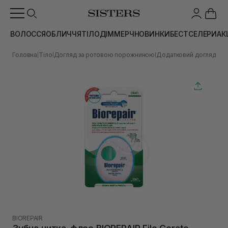
ВОЛОССЯ
ОБЛИЧЧЯ
ТІЛО
ДІМ
МЕРЧ
НОВИНКИ
БЕСТСЕЛЕРИ
АК
Головна
Тіло
Догляд за ротовою порожниною
Додатковий догляд за
|
|
|
BIOREPAIR