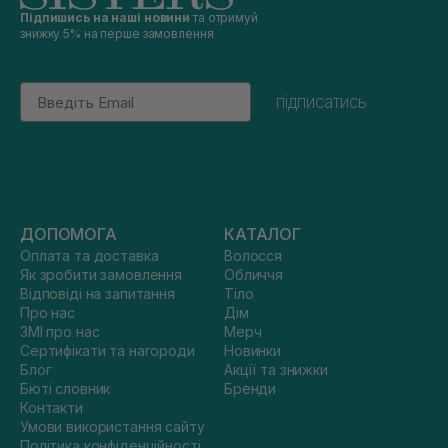
Підпишись на наші новини
та отримуй
знижку 5% на перше замовлення
Email
підписатись
ДОПОМОГА
КАТАЛОГ
Оплата та доставка
Волосся
Як зробити замовлення
Обличчя
Відповіді на запитання
Тіло
Про нас
Дім
ЗМІ про нас
Мерч
Сертифікати та нагороди
Новинки
Блог
Акції та знижки
Бюті словник
Бренди
Контакти
Умови використання сайту
Політика конфіденційності