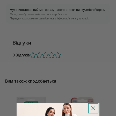
мультиволоконний матеріал, наночастинки цинку, microRepair.
Склад засобу може змінюватись виробником.
Перед використанням ознайомтесь з інформацією на упаковці.
Відгуки
0 Відгуків
Вам також сподобається