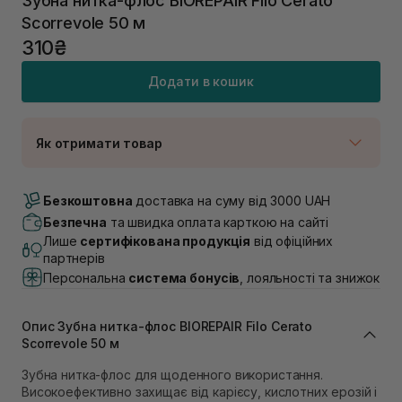
Зубна нитка-флос BIOREPAIR Filo Cerato
Scorrevole 50 м
310₴
Додати в кошик
Як отримати товар
Доставка Новою Поштою
В наявності
Безкоштовна
доставка на суму від 3000 UAH
Самовивіз м. Луцьк, вул. Винниченка 4
Безпечна
та швидка оплата карткою на сайті
В наявності
Лише
сертифікована продукція
від офіційних
Самовивіз м. Львів, вул. Академіка Підстригача, 1В
партнерів
(Duck’s Lake)
Персональна
система бонусів
, лояльності та знижок
В наявності
Самовивіз м. Львів, вул. Івана Франка 36
В наявності
Опис Зубна нитка-флос BIOREPAIR Filo Cerato
Самовивіз м. Львів, вул. Степана Бандери 45
Scorrevole 50 м
В наявності
Зубна нитка-флос для щоденного використання.
Самовивіз м. Рівне, вул. 16-го Липня, 15
Високоефективно захищає від карієсу, кислотних ерозій і
В наявності