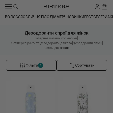
ВОЛОССЯ
ОБЛИЧЧЯ
ТІЛО
ДІМ
МЕРЧ
НОВИНКИ
БЕСТСЕЛЕРИ
АК
Дезодоранти спреї для жінок
|
Інтернет магазин косметики
|
|
Антиперспіранти та дезодоранти для тіла
Дезодоранти спреї
Стать: для жінок
Фільтр
Сортувати
1