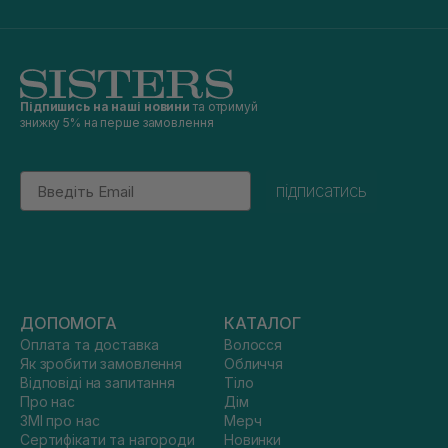
Підпишись на наші новини
та отримуй
знижку 5% на перше замовлення
Email
підписатись
ДОПОМОГА
КАТАЛОГ
Оплата та доставка
Волосся
Як зробити замовлення
Обличчя
Відповіді на запитання
Тіло
Про нас
Дім
ЗМІ про нас
Мерч
Сертифікати та нагороди
Новинки