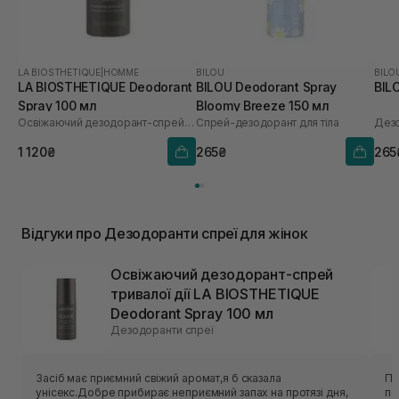
LA BIOSTHETIQUE
|
HOMME
BILOU
BILO
LA BIOSTHETIQUE Deodorant
BILOU Deodorant Spray
BIL
Spray 100 мл
Bloomy Breeze 150 мл
Освіжаючий дезодорант-спрей тривалої дії
Спрей-дезодорант для тіла
Дез
1 120₴
265₴
265
Відгуки про Дезодоранти спреї для жінок
Освіжаючий дезодорант-спрей
тривалої дії LA BIOSTHETIQUE
Deodorant Spray 100 мл
Дезодоранти спреї
Засіб має приємний свіжий аромат,я б сказала
Пр
унісекс.Добре прибирає неприємний запах на протязі дня,
пе