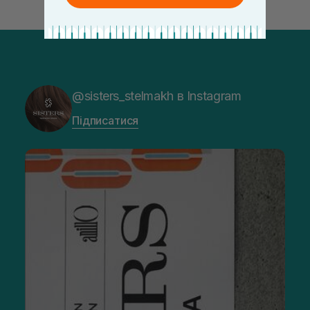
@sisters_stelmakh в Instagram
Підписатися