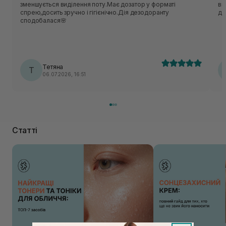
зменшується виділення поту.Має дозатор у форматі
ви
спрею,досить зручно і гігієнічно.Дія дезодоранту
дл
сподобалася🌸
Тетяна
Т
06.07.2026, 16:51
Статті