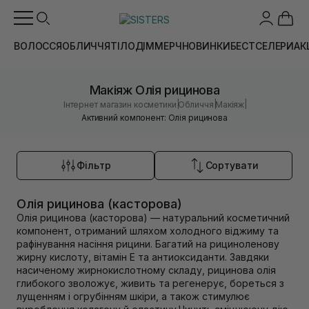
ВОЛОССЯ
ОБЛИЧЧЯ
ТІЛО
ДІМ
МЕРЧ
НОВИНКИ
БЕСТСЕЛЕРИ
АК
Макіяж Олія рицинова
|
|
|
Інтернет магазин косметики
Обличчя
Макіяж
Активний компонент: Олія рицинова
Фільтр
Сортувати
Олія рицинова (касторова)
Олія рицинова (касторова) — натуральний косметичний
компонент, отриманий шляхом холодного віджиму та
рафінування насіння рицини. Багатий на рициноленову
жирну кислоту, вітамін Е та антиоксиданти. Завдяки
насиченому жирнокислотному складу, рицинова олія
глибокого зволожує, живить та регенерує, бореться з
лущенням і огрубінням шкіри, а також стимулює