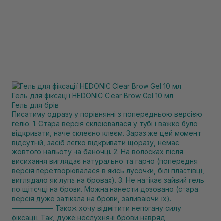
Гель для фіксації HEDONIC Clear Brow Gel 10 мл
Гель для брів
Писатиму одразу у порівнянні з попередньою версією
гелю. 1. Стара версія склеювалася у тубі і важко було
відкривати, наче склеєно клеєм. Зараз же цей момент
відсутній, засіб легко відкривати щоразу, немає
жовтого нальоту на баночці. 2. На волосках після
висихання виглядає натурально та гарно (попередня
версія перетворювалася в якісь лусочки, білі пластівці,
виглядало як лупа на бровах). 3. Не натікає зайвий гель
по щіточці на брови. Можна нанести дозовано (стара
версія дуже затікала на брови, заливаючи їх).
—————— Також хочу відмітити непогану силу
фіксації. Так, дуже неслухняні брови навряд