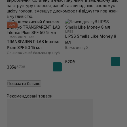
вироблення колагену й еластину.Чинить зміцнюючу дію
на структуру волосся, запобігає випадінню, зволожує
шкіру голови, зменшує дискомфортні відчуття пов'язані
з чутливістю.
-50%
LIPSS
LIPSS Smells Like Money 8
TRANSPARENT-LAB
TRANSPARENT-LAB Intense
мл
Plum SPF 50 15 мл
Блиск для губ
Сонцезахисний бальзам для губ
520₴
335₴
670₴
Показати більше
Рекомендовані товари