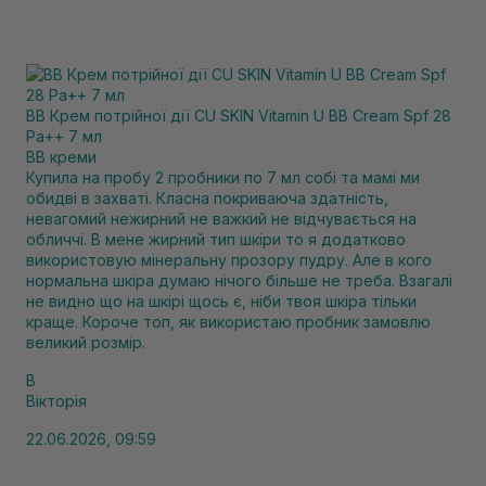
BB Крем потрійної дії CU SKIN Vitamin U BB Cream Spf 28
Pa++ 7 мл
BB креми
Купила на пробу 2 пробники по 7 мл собі та мамі ми
обидві в захваті. Класна покриваюча здатність,
невагомий нежирний не важкий не відчувається на
обличчі. В мене жирний тип шкіри то я додатково
використовую мінеральну прозору пудру. Але в кого
нормальна шкіра думаю нічого більше не треба. Взагалі
не видно що на шкірі щось є, ніби твоя шкіра тільки
краще. Короче топ, як використаю пробник замовлю
великий розмір.
В
Вікторія
22.06.2026, 09:59