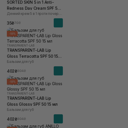
SORTED SKIN 5 in 1 Anti-
Redness Day Cream SPF 50
Денний крем 5 в 1 проти почервоніння
2 мл
35₴
70₴
-50%
TRANSPARENT-LAB
TRANSPARENT-LAB Lip
Gloss Terracotta SPF 50 15
Бальзам для губ
мл
402₴
804₴
-50%
TRANSPARENT-LAB
TRANSPARENT-LAB Lip
Gloss Glossy SPF 50 15 мл
Бальзам для губ
402₴
804₴