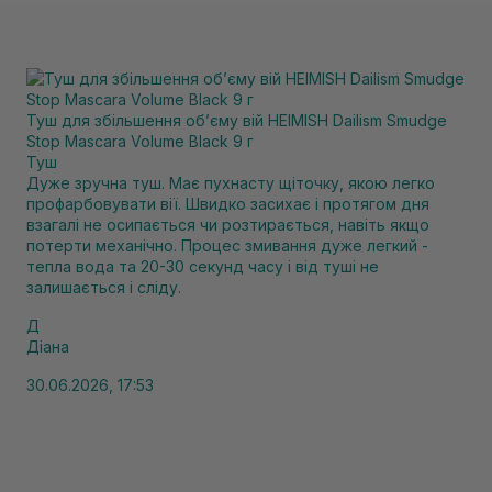
Туш для збільшення об’єму вій HEIMISH Dailism Smudge
Stop Mascara Volume Black 9 г
Туш
Дуже зручна туш. Має пухнасту щіточку, якою легко
профарбовувати вії. Швидко засихає і протягом дня
взагалі не осипається чи розтирається, навіть якщо
потерти механічно. Процес змивання дуже легкий -
тепла вода та 20-30 секунд часу і від туші не
залишається і сліду.
Д
Діана
30.06.2026, 17:53