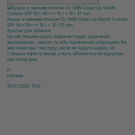
Кушон зі змінним блоком CU SKIN Clean-Up Skinfit Cushion
SPF 50+ PA+++ 15 г + 15 г 21 тон
Кушони для обличчя
Це мій перший кушон. Шкіра виглядає здоровою,
зволоженою, свіжою та ніби підсвіченою зсередини. Він
має невагому текстуру, лягає як «друга шкіра», не
створює ефекту маски, я його абсолютно не відчуваю
протягом дня.
Н
Наталія
29.07.2026, 11:42