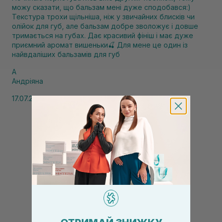
можу сказати, що бальзам мені дуже сподобався:)
Текстура трохи щільніша, ніж у звичайних блисків чи
олійок для губ, але бальзам добре зволожує і довше
тримається на губах. Дає красивий фініш і має дуже
приємний аромат вишеньки🍒 Для мене це один із
найвдаліших бальзамів для губ
А
Андріяна
17.07.2026, 16:27