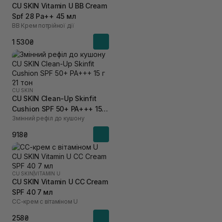
CU SKIN Vitamin U BB Cream
Spf 28 Pa++ 45 мл
BB Крем потрійної дії
1 530₴
CU SKIN
CU SKIN Clean-Up Skinfit
Cushion SPF 50+ PA+++ 15 г
Змінний рефіл до кушону
21 тон
918₴
CU SKIN
|
VITAMIN U
CU SKIN Vitamin U CC Cream
SPF 40 7 мл
СС-крем с вітаміном U
258₴