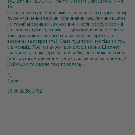
Туш для вій HEDONIC Thermo Mascara Dark Brown 10 мл
Туш
Гарна термотуш. Легко змивається просто водою. Колір
дуже насичений темний коричневий. Без рижинки. Але і
не такий агресивний, як чорний. (Інколи фарбую верхні
вії чорною тушшю, а нижні — цією коричневою. Погляд
так виразніший, і нижні вії не сильно конкурують з
верхніми за яскравість). Сама туш трохи густіша за туш
від Хейміш. Проте наноситься доволі гарно. Щіточка
силіконова, тонка, зручна, хоч я більше люблю щетинні.
Але протягом дня все ж трохи осипається під очима. (З
Хеймішом теж мала таку проблему).
Д
Дарія
28.06.2026, 21:52