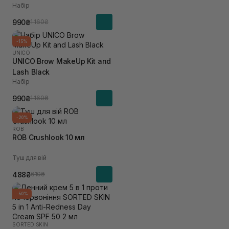
Набір
990₴
1 160₴
-15%
UNICO
UNICO Brow MakeUp Kit and
Lash Black
Набір
990₴
1 160₴
-20%
ROB
ROB Crushlook 10 мл
Туш для вій
488₴
610₴
-50%
SORTED SKIN