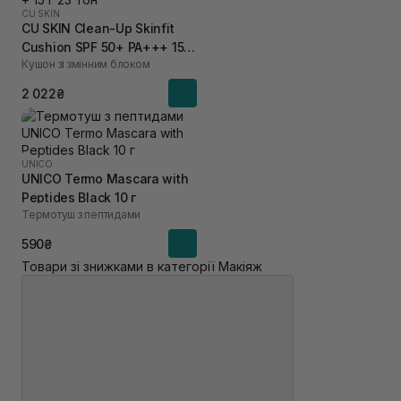
CU SKIN
CU SKIN Clean-Up Skinfit
Cushion SPF 50+ PA+++ 15 г
Кушон зі змінним блоком
+ 15 г 23 тон
2 022₴
UNICO
UNICO Termo Mascara with
Peptides Black 10 г
Термотуш з пептидами
590₴
Товари зі знижками в категорії Макіяж