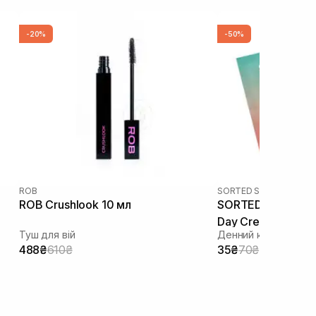
-20%
-50%
ROB
SORTED SKIN
ROB Crushlook 10 мл
SORTED SKIN 5 in 
Day Cream SPF 50
Туш для вій
Денний крем 5 в 1 п
488₴
610₴
35₴
70₴