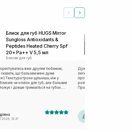
Блиск для губ HUGS Mirror
Туш для збі
Sungloss Antioxidants &
вій HEIMISH 
Peptides Heated Cherry Spf
Stop Mascara
20+ Pa++ V 5,5 мл
г
Блиски для губ
Туш
ористуватись вже другим тюбиком,
Дуже зручна туш. Має пухнаст
сказати, що бальзам мені дуже
легко профарбовувати вії. Шви
:) Текстура трохи щільніша, ніж у
протягом дня взагалі не осипа
блисків чи олійок для губ, але бальзам
розтирається, навіть якщо пот
ожує і довше тримається на губах.
Процес змивання дуже легкий 
вий фініш і має дуже приємний аромат
20-30 секунд часу і від туші не
 Для мене це один із найвдаліших
сліду.
для губ
дріяна
Діана
Д
7.2026, 16:27
30.06.2026, 17:53