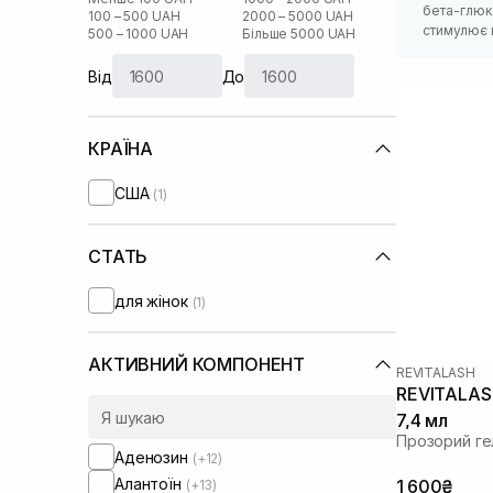
бета-глюк
100 – 500 UAH
2000 – 5000 UAH
стимулює 
500 – 1000 UAH
Більше 5000 UAH
Від
До
КРАЇНА
США
(1)
СТАТЬ
для жінок
(1)
АКТИВНИЙ КОМПОНЕНТ
REVITALASH
REVITALASH
7,4 мл
Прозорий гел
Аденозин
(+12)
Алантоїн
1 600₴
(+13)