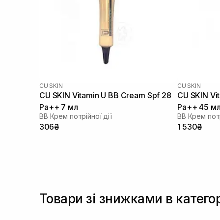
(+7)
Екстракт ромашки
(+5)
Екстракт троянди
(+1)
Екстракт центелли азіатської
(+26)
Зелений чай
(+1)
Кераміди
(+11)
Колаген
(+3)
Ксилітол
(+1)
CU SKIN
CU SKIN
Ментол
CU SKIN Vitamin U BB Cream Spf 28
CU SKIN Vi
(+7)
Молочна кислота
Pa++ 7 мл
Pa++ 45 м
(+2)
BB Крем потрійної дії
BB Крем потр
Ніацинамід
(+36)
306₴
1 530₴
Оксид цинку
(+28)
Оливкова олія
(+9)
Олія авокадо
(+7)
Олія виноградних кісточок
(+2)
Олія жожоба
(+14)
Олія макадамії
(+2)
Товари зі знижками в катего
Олія мигдалю
(+18)
Олія рицинова
(+2)