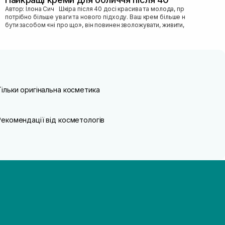
Автор: Ілона Сич Шкіра після 40 досі красива та молода, просто їй
потрібно більше уваги та нового підходу. Ваш крем більше не може
бути засобом «ні про що», він повинен зволожувати, живити, покр...
Тільки оригінальна косметика
Рекомендації від косметологів