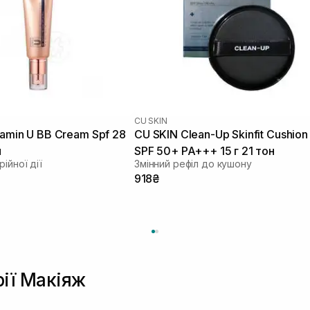
CU SKIN
tamin U BB Cream Spf 28
CU SKIN Clean-Up Skinfit Cushion
л
SPF 50+ PA+++ 15 г 21 тон
ійної дії
Змінний рефіл до кушону
918₴
рії Макіяж