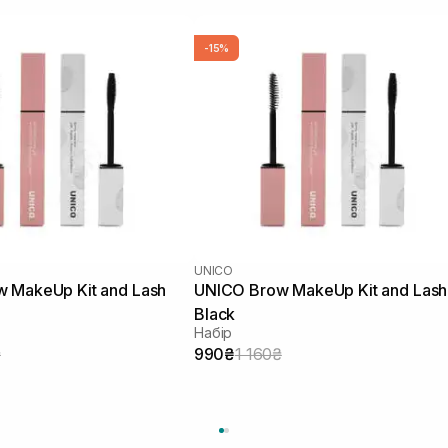
-15%
UNICO
 MakeUp Kit and Lash
UNICO Brow MakeUp Kit and Lash
Black
Набір
₴
990₴
1 160₴