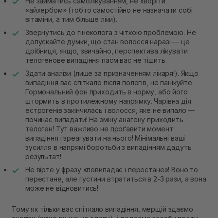
Не займатись самолікуванням, не хворіти
«айхербом» (тобто самостійно не назначати собі
вітаміни, а тим більше ліки).
Звернутись до гінеколога з чіткою проблемою. Не
допускайте думки, що стан волосся наразі — це
дрібниця, якщо, звичайно, перспектива лікувати
телогенове випадіння пасм вас не тішить.
Здати аналізи (лише за призначенням лікаря!). Якщо
випадіння вас спіткало після пологів, не панікуйте.
Гормональний фон приходить в норму, або його
штормить в протилежному напрямку. Чарівна дія
естрогенів закінчилась і волосся, яке не випало —
починає випадати! На зміну анагену приходить
телоген! Тут важливо не проґавити момент
випадіння і зреагувати на нього! Мінімальні ваші
зусилля в напрямі боротьби з випадінням дадуть
результат!
Не вірте у фразу «повипадає і перестане»! Воно то
перестане, але густини втратиться в 2-3 рази, а вона
може не відновитись!
Тому як тільки вас спіткало випадіння, мерщій здаємо