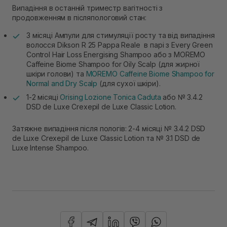
Випадіння в останній триместр вагітності з
продовженням в післяпологовий стан:
3 місяці Ампули для стимуляції росту та від випадіння
волосся Dikson R 25 Pappa Reale в парі з Every Green
Control Hair Loss Energising Shampoo або з MOREMO
Caffeine Biome Shampoo for Oily Scalp (для жирної
шкіри голови) та
MOREMO Caffeine Biome Shampoo for
Normal and Dry Scalp
(для сухої шкіри).
1-2 місяці
Orising Lozione Tonica Caduta
або № 3.4.2
DSD de Luxe Crexepil de Luxe Classic Lotion.
Затяжне випадіння після пологів: 2-4 місяці № 3.4.2 DSD
de Luxe Crexepil de Luxe Classic Lotion та № 3.1 DSD de
Luxe Intense Shampoo.