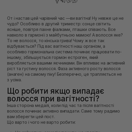
От і настав цей чарівний час —ви вагітна! Ну невже це не
чудо? Особливо в другий триместр: сонце світить
ясніше, повітря пахне фіалками, пташки співають. Все
навколо в гармонії з майбутньою мамою! А волосся яке?
То не волосся, то кінська грива! Чому ж все так
відбувається? Під вас вагітності наш організм, а
особливо гормональна система починає працювати по-
іншому, збільшується гормон естроген, який
виробляється вашими яєчниками. Він впливає на активний
ріст та густину волосся. Фаза активного росту волосся
(анаген) на самому піку! Безперечно, це трапляється не
з усіма.
Що робити якщо випадає
волосся при вагітності?
Інша сторона медалі, коли під час та після вагітності
волосся починає активно випадати. Саме тому радимо
вам зберегти цей пост.
Що варто і чого не варто робити: