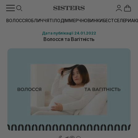
ВОЛОССЯ
ОБЛИЧЧЯ
ТІЛО
ДІМ
МЕРЧ
НОВИНКИ
БЕСТСЕЛЕРИ
АК
Дата публікації 24.01.2022
Волосся та Вагітність