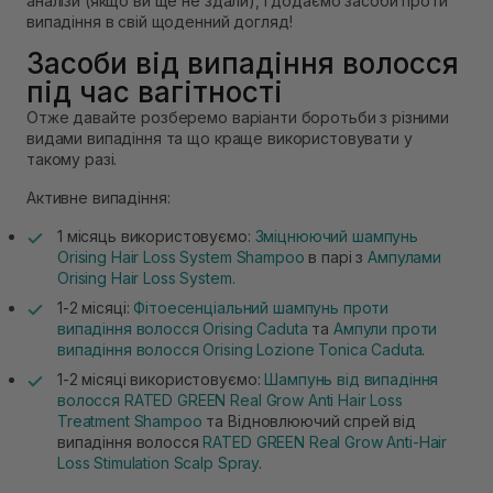
аналізи (якщо ви ще не здали), і додаємо засоби проти
випадіння в свій щоденний догляд!
Засоби від випадіння волосся
під час вагітності
Отже давайте розберемо варіанти боротьби з різними
видами випадіння та що краще використовувати у
такому разі.
Активне випадіння:
1 місяць використовуємо:
Зміцнюючий шампунь
Orising Hair Loss System Shampoo
в парі з
Ампулами
Orising Hair Loss System.
1-2 місяці:
Фітоесенціальний шампунь проти
випадіння волосся Orising Caduta
та
Ампули проти
випадіння волосся Orising Lozione Tonica Caduta
.
1-2 місяці використовуємо:
Шампунь від випадіння
волосся RATED GREEN Real Grow Anti Hair Loss
Treatment Shampoo
та Відновлюючий спрей від
випадіння волосся
RATED GREEN Real Grow Anti-Hair
Loss Stimulation Scalp Spray
.