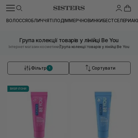
ВОЛОССЯ
ОБЛИЧЧЯ
ТІЛО
ДІМ
МЕРЧ
НОВИНКИ
БЕСТСЕЛЕРИ
АК
Група колекції товарів у лінійці Be You
|
Інтернет магазин косметики
Група колекції товарів у лінійці Be You
Фільтр
Сортувати
1
ВИБІР ІЛОНИ