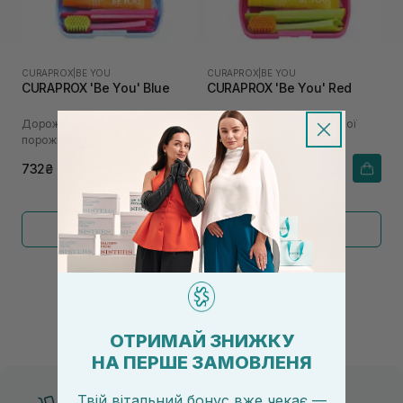
CURAPROX
|
BE YOU
CURAPROX
|
BE YOU
CURAPROX 'Be You' Blue
CURAPROX 'Be You' Red
Дорожній набір для ротової
Дорожній набір для ротової
порожнини
порожнини
732₴
732₴
Показати більше
←
1
2
→
ОТРИМАЙ ЗНИЖКУ
НА ПЕРШЕ ЗАМОВЛЕНЯ
Твій вітальний бонус вже чекає —