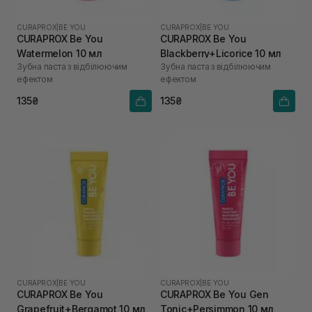
CURAPROX
|
BE YOU
CURAPROX
|
BE YOU
CURAPROX Be You
CURAPROX Be You
Watermelon 10 мл
Blackberry+Licorice 10 мл
Зубна паста з відбілюючим
Зубна паста з відбілюючим
ефектом
ефектом
135₴
135₴
CURAPROX
|
BE YOU
CURAPROX
|
BE YOU
CURAPROX Be You
CURAPROX Be You Gen
Grapefruit+Bergamot 10 мл
Tonic+Persimmon 10 мл