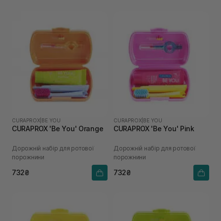
CURAPROX
|
BE YOU
CURAPROX
|
BE YOU
CURAPROX 'Be You' Orange
CURAPROX 'Be You' Pink
Дорожній набір для ротової
Дорожній набір для ротової
порожнини
порожнини
732₴
732₴