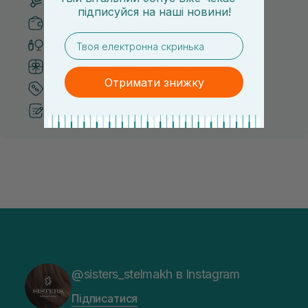
Безкоштовна доставка від 3000 UAH
підписуйся
на
наші новини!
Безпечні способи оплати
email
Тільки оригінальна косметика
Система бонусів та лояльності
Отримати знижку
Кращі ціни та топ товари
Рекомендації від косметологів
@sisters_stelmakh в Instagram
Підписатися