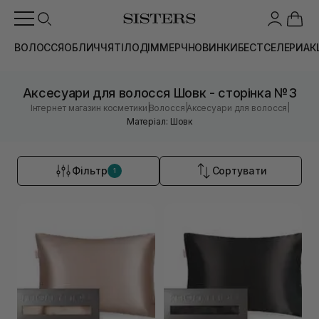
ВОЛОССЯ
ОБЛИЧЧЯ
ТІЛО
ДІМ
МЕРЧ
НОВИНКИ
БЕСТСЕЛЕРИ
АК
Аксесуари для волосся Шовк - сторінка №3
|
|
|
Інтернет магазин косметики
Волосся
Аксесуари для волосся
Матеріал: Шовк
Фільтр
Сортувати
1