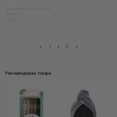
Набір шовкових резинок для
волосся
200₴
←
1
2
3
→
Рекомендовані товари