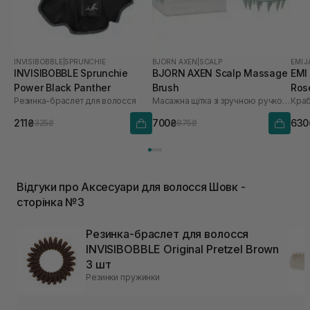
INVISIBOBBLE
|
SPRUNCHIE
BJORN AXEN
|
SCALP
EMI J
INVISIBOBBLE Sprunchie
BJORN AXEN Scalp Massage
EMI 
Power Black Panther
Brush
Ros
Резинка-браслет для волосся
Масажна щітка зі зручною ручкою і м’якими силіконовими шипами
Краб
211₴
700₴
630
325₴
875₴
Відгуки про Аксесуари для волосся Шовк -
сторінка №3
Резинка-браслет для волосся
INVISIBOBBLE Original Pretzel Brown
3 шт
Резинки пружинки