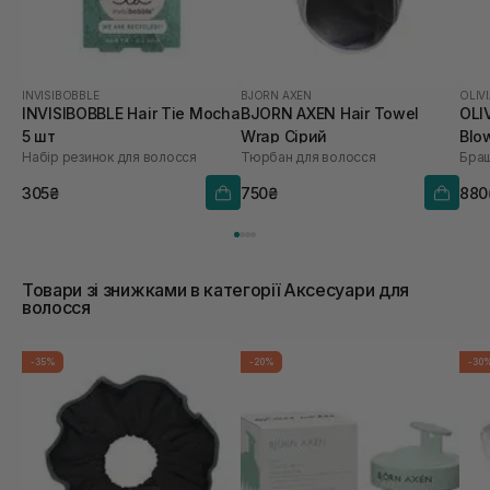
INVISIBOBBLE
BJORN AXEN
OLIV
INVISIBOBBLE Hair Tie Mocha
BJORN AXEN Hair Towel
OLI
5 шт
Wrap Сірий
Blo
Набір резинок для волосся
Тюрбан для волосся
Браш
Coo
305₴
750₴
880
Товари зі знижками в категорії Аксесуари для
волосся
-35%
-20%
-30