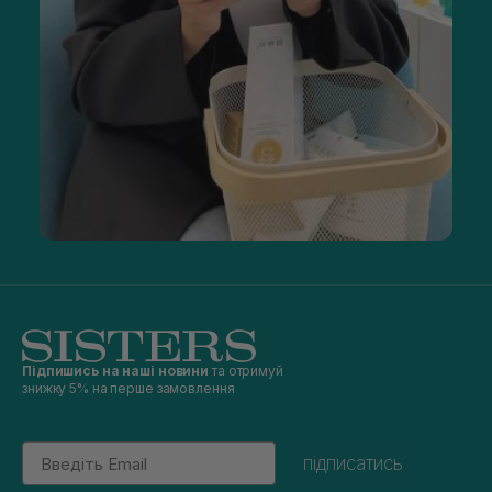
Підпишись на наші новини
та отримуй
знижку 5% на перше замовлення
Email
підписатись