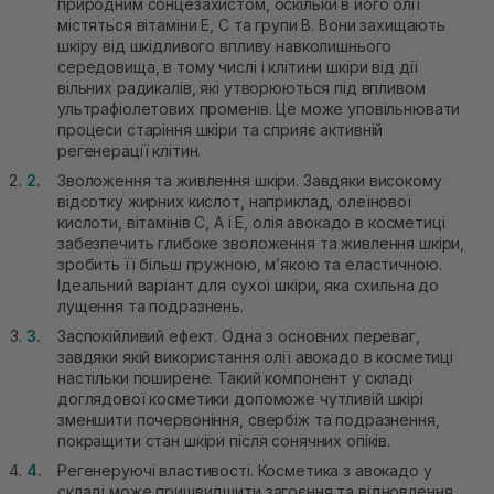
природним сонцезахистом, оскільки в його олії
містяться вітаміни Е, С та групи В. Вони захищають
шкіру від шкідливого впливу навколишнього
середовища, в тому числі і клітини шкіри від дії
вільних радикалів, які утворюються під впливом
ультрафіолетових променів. Це може уповільнювати
процеси старіння шкіри та сприяє активній
регенерації клітин.
Зволоження та живлення шкіри. Завдяки високому
відсотку жирних кислот, наприклад, олеїнової
кислоти, вітамінів С, А і Е, олія авокадо в косметиці
забезпечить глибоке зволоження та живлення шкіри,
зробить її більш пружною, м’якою та еластичною.
Ідеальний варіант для сухої шкіри, яка схильна до
лущення та подразнень.
Заспокійливий ефект. Одна з основних переваг,
завдяки якій використання олії авокадо в косметиці
настільки поширене. Такий компонент у складі
доглядової косметики допоможе чутливій шкірі
зменшити почервоніння, свербіж та подразнення,
покращити стан шкіри після сонячних опіків.
Регенеруючі властивості. Косметика з авокадо у
складі може пришвидшити загоєння та відновлення