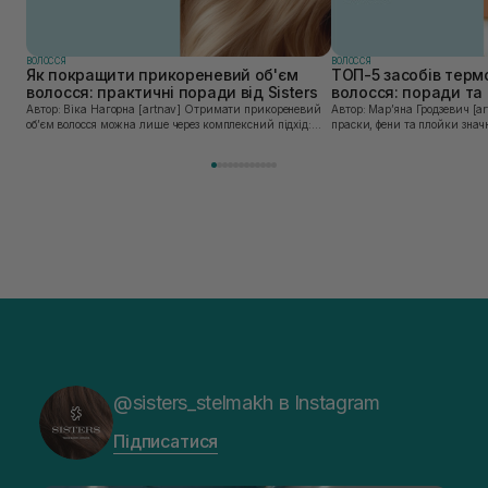
ВОЛОССЯ
ВОЛОССЯ
Як покращити прикореневий об'єм
ТОП-5 засобів терм
волосся: практичні поради від Sisters
волосся: поради та 
Sisters
Автор: Віка Нагорна [artnav] Отримати прикореневий
Автор: Марʼяна Гродзевич [artnav] Сучасні 
об’єм волосся можна лише через комплексний підхід:
праски, фени та плойки знач
правильне очищення шкіри голови, грамотну техніку
економлять час для створення
сушіння та використання стайлінгу, який пі...
щоденному використанні цих 
@sisters_stelmakh в Instagram
Підписатися