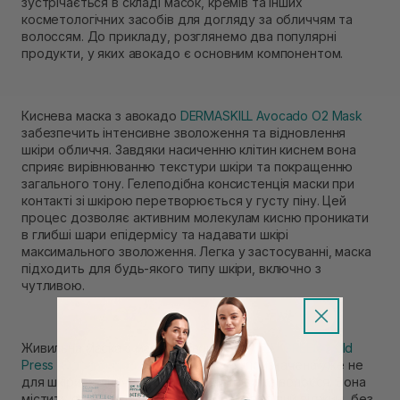
зустрічається в складі масок, кремів та інших
косметологічних засобів для догляду за обличчям та
волоссям. До прикладу, розглянемо два популярні
продукти, у яких авокадо є основним компонентом.
Киснева маска з авокадо
DERMASKILL Avocado O2 Mask
забезпечить інтенсивне зволоження та відновлення
шкіри обличчя. Завдяки насиченню клітин киснем вона
сприяє вирівнюванню текстури шкіри та покращенню
загального тону. Гелеподібна консистенція маски при
контакті зі шкірою перетворюється у густу піну. Цей
процес дозволяє активним молекулам кисню проникати
в глибші шари епідермісу та надавати шкірі
максимального зволоження. Легка у застосуванні, маска
підходить для будь-якого типу шкіри, включно з
чутливою.
Живильна маска з маслом авокадо
RATED GREEN Cold
Press Avocado Nourishing Scalp Pack
призначена уже не
для шкіри обличчя, а для шкіри голови та волосся. Вона
містить олію холодного віджиму. Це перший віджим, без