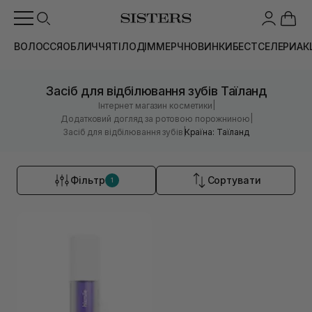
ВОЛОССЯ
ОБЛИЧЧЯ
ТІЛО
ДІМ
МЕРЧ
НОВИНКИ
БЕСТСЕЛЕРИ
АК
Засіб для відбілювання зубів Таїланд
|
Інтернет магазин косметики
|
Додатковий догляд за ротовою порожниною
|
Засіб для відбілювання зубів
Країна: Таїланд
Фільтр
Сортувати
1