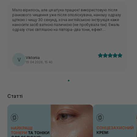
Мало вірилось, але ця штука працює! використовую після
ранкового чищення уже після ополіскувача, наношу одразу
щіткою і чищу 30 секунд, хоча англійською інструкція каже
наносити засіб ватною паличкою (не пробувала так). Емаль
одразу стає світлішою на півтора-два тони, ефект
тримається майже до кінця дня.
Viktoriia
V
19.04.2026, 15:40
Статті