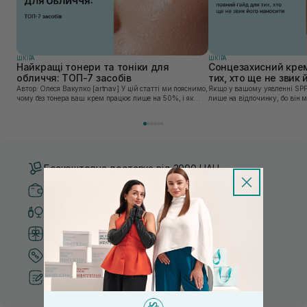
ШКIРА
ШКIРА
Найкращі тонери та тоніки для
Сонцезахисний крем
обличчя: ТОП-7 засобів
тих, хто ще не звик
Автор: Олеся Вакулко [artnav] У цій статті ми пояснимо,
Якщо у вашому уявленні SPF
чому без тонера ваш крем працює лише на 50%, і як
лише на відпочинку, бо він 
знайти засіб під потреби саме вашої шкіри. Хибною є
шкірі, може бути вибагливи
думка, що тонізація — це зайвий е...
чи скочується під макіяжем і
Безкоштовна доставка від 3000 UAH
Безпечні способи оплати
Тільки оригінальна косметика
Система бонусів та лояльності
Кращі ціни та топ товари
Рекомендації від косметологів