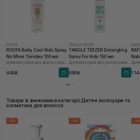
ROOFA
TANGLE TEEZER
RATE
ROOFA Baby Cool Kids Spray
TANGLE TEEZER Detangling
RAT
No More Tangles 100 мл
Spray For Kids 150 мл
Nat
Дитячий спрей для довгого волосся
Дитячий спрей для розплутування волосся
мл
445₴
690₴
1 1
Товари зі знижками в категорії Дитячі аксесуари та
косметика для волосся
-20%
-35%
-15