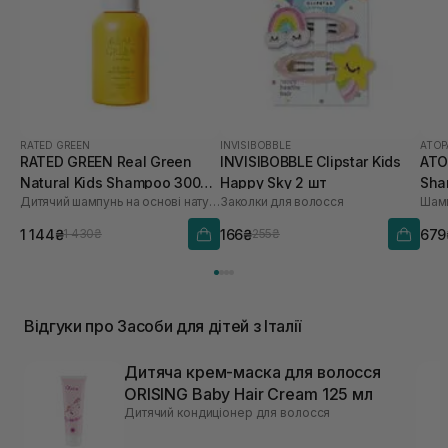
RATED GREEN
INVISIBOBBLE
ATOP
RATED GREEN Real Green
INVISIBOBBLE Clipstar Kids
ATO
Natural Kids Shampoo 300
Happy Sky 2 шт
Sha
Дитячий шампунь на основі натуральних екстрактів
Заколки для волосся
Шам
мл
1 144₴
166₴
679
1 430₴
255₴
Відгуки про Засоби для дітей з Італії
Дитяча крем-маска для волосся
ORISING Baby Hair Cream 125 мл
Дитячий кондиціонер для волосся