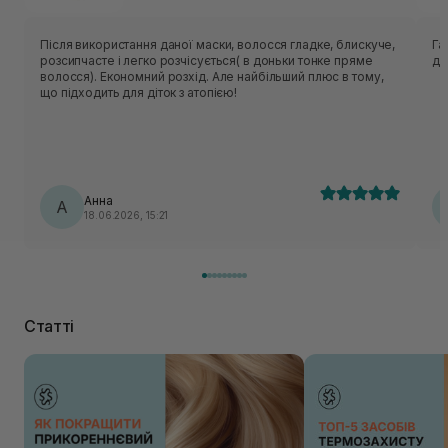
Після використання даної маски, волосся гладке, блискуче,
Га
розсипчасте і легко розчісується( в доньки тонке пряме
до
волосся). Економний розхід. Але найбільший плюс в тому,
що підходить для діток з атопією!
Анна
А
18.06.2026, 15:21
Статті