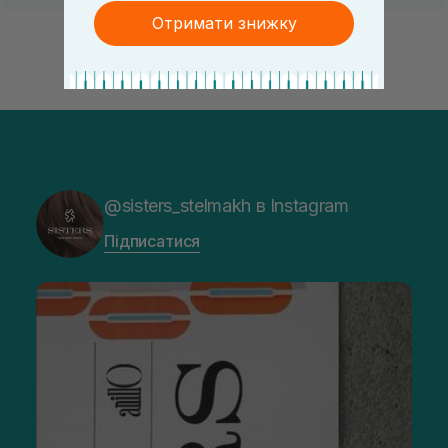
Отримати знижку
@sisters_stelmakh в Instagram
Підписатися