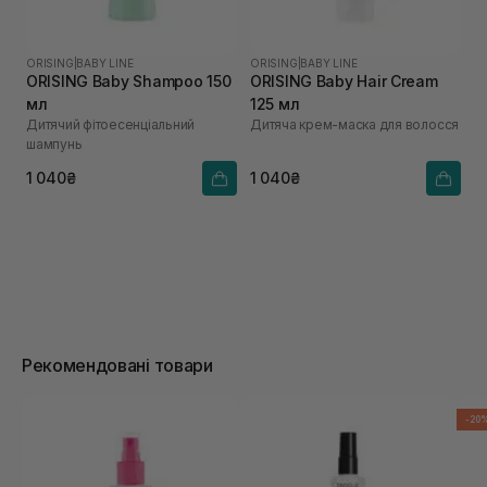
ORISING
|
BABY LINE
ORISING
|
BABY LINE
ORISING Baby Shampoo 150
ORISING Baby Hair Cream
мл
125 мл
Дитячий фітоесенціальний
Дитяча крем-маска для волосся
шампунь
1 040₴
1 040₴
Рекомендовані товари
-20