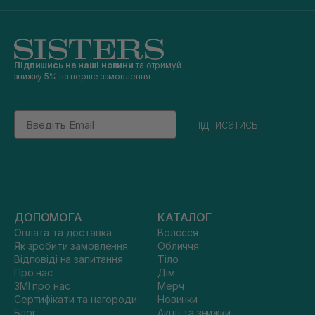
Підпишись на наші новини
та отримуй
знижку 5% на перше замовлення
Email
підписатись
ДОПОМОГА
КАТАЛОГ
Оплата та доставка
Волосся
Як зробити замовлення
Обличчя
Відповіді на запитання
Тіло
Про нас
Дім
ЗМІ про нас
Мерч
Сертифікати та нагороди
Новинки
Блог
Акції та знижки