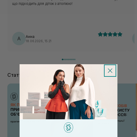
що підходить для діток з атопією!
Анна
А
18.06.2026, 15:21
Статті