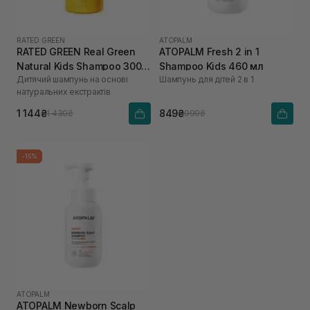
RATED GREEN
ATOPALM
RATED GREEN Real Green
ATOPALM Fresh 2 in 1
Natural Kids Shampoo 300
Shampoo Kids 460 мл
Дитячий шампунь на основі
Шампунь для дітей 2 в 1
мл
натуральних екстрактів
1 144₴
849₴
1 430₴
999₴
-15%
ATOPALM
ATOPALM Newborn Scalp