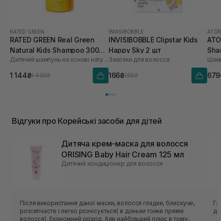
RATED GREEN
INVISIBOBBLE
ATOP
RATED GREEN Real Green
INVISIBOBBLE Clipstar Kids
ATO
Natural Kids Shampoo 300
Happy Sky 2 шт
Sha
Дитячий шампунь на основі натуральних екстрактів
Заколки для волосся
Шам
мл
1 144₴
166₴
679
1 430₴
255₴
Відгуки про Корейські засоби для дітей
Дитяча крем-маска для волосся
ORISING Baby Hair Cream 125 мл
Дитячий кондиціонер для волосся
Після використання даної маски, волосся гладке, блискуче,
Га
розсипчасте і легко розчісується( в доньки тонке пряме
до
волосся). Економний розхід. Але найбільший плюс в тому,