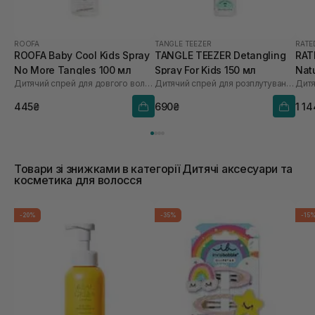
ROOFA
TANGLE TEEZER
RATE
ROOFA Baby Cool Kids Spray
TANGLE TEEZER Detangling
RAT
No More Tangles 100 мл
Spray For Kids 150 мл
Nat
Дитячий спрей для довгого волосся
Дитячий спрей для розплутування волосся
мл
445₴
690₴
1 1
Товари зі знижками в категорії Дитячі аксесуари та
косметика для волосся
-20%
-35%
-15