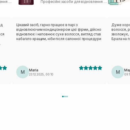
Професійні засоби для відновлення волосся
Професійні засоби для відновлення волосся
ід
Цікавий засіб, гарно працює в парі з
Дуже хоро
відновлюючим кондиціонером цієї фірми, дійсно
волосся, р
вся
відновлює і наповнює сухе волосся, вигляд став
зволожує,
набагато кращим, ніби після салонної процедури
Брала на п
а до
то
я,
Maria
Ма
не)
M
М
23.12.2025, 00:10
09.1
я
а
иття
 і
и
воно
ені
тму