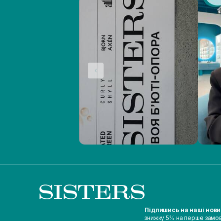
Підпишись на наші нов
знижку 5% на перше замо