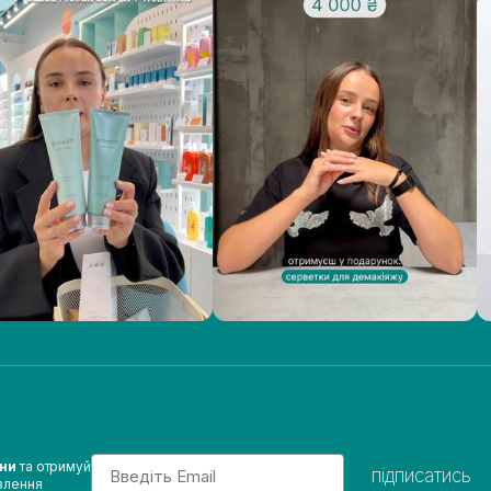
Email
ини
та отримуй
підписатись
влення