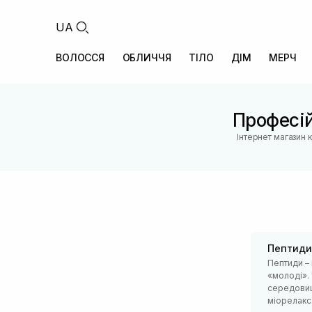
UA
ВОЛОССЯ
ОБЛИЧЧЯ
ТІЛО
ДІМ
МЕРЧ
Професій
Інтернет магазин 
Пептиди
Пептиди – 
«молоді». 
середовищі
міорелакса