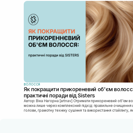
я мала збільшувати інтервали без цього прод
(тобто якщо раніше використовувала один ра
3 миття, то далі я мала збільшити пропуски)
Згодом я перейшла на використання один раз
2-3 тижні. Коли я використовувала цей засіб
регулярно, моє волосся ущільнилось і я
отримала той бажаний ефект, який хотіла -
щільного полотна. А надалі маска почала
абсолютно по-іншому працювати на моєму
волоссі, воно стало більш м’якшим, але сама
волосина дійсно ніби щільніша. 😍 Перед тим,
використовувати цей продукт, я підрізала кінц
для того, щоб оновити довжину і зріз волосся
сьогоднішній день цей продукт в моєму догл
більше двох місяців і я не бачу січених кінців.
Внизу додала фото (скріни з відео) волосся з
маскою після місяця використання.
ВОЛОССЯ
Як покращити прикореневий об'єм волосс
практичні поради від Sisters
Автор: Віка Нагорна [artnav] Отримати прикореневий об’єм волосся
можна лише через комплексний підхід: правильне очищення 
голови, грамотну техніку сушіння та використання стайлінгу, яки