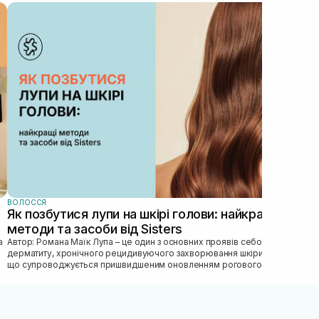
ВОЛ
Ма
ви
пр
Гла
пра
том
догл
ВОЛОССЯ
Як позбутися лупи на шкірі голови: найкращі
методи та засоби від Sisters
Автор: Романа Маїк Лупа – це один з основних проявів себорейного
дерматиту, хронічного рецидивуючого захворювання шкіри голови,
що супроводжується пришвидшеним оновленням рогового
епітелію, порушен...