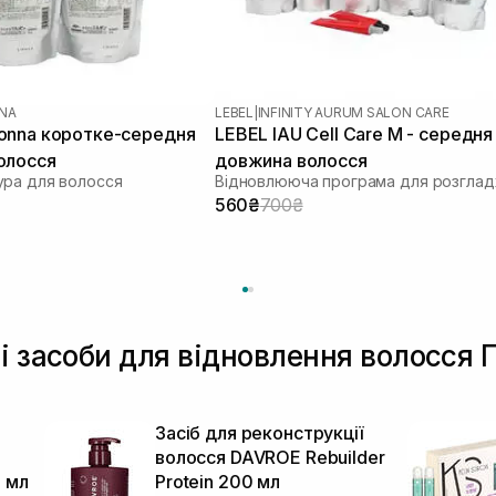
NA
LEBEL
|
INFINITY AURUM SALON CARE
onna коротке-середня
LEBEL IAU Cell Care М - середня
олосся
довжина волосся
ра для волосся
560₴
700₴
і засоби для відновлення волосся 
Засіб для реконструкції
волосся DAVROE Rebuilder
0 мл
Protein 200 мл