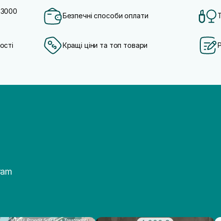
 3000
Безпечні способи оплати
ості
Кращі ціни та топ товари
ram