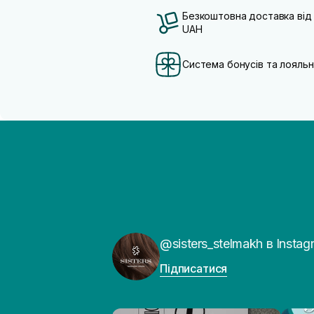
Безкоштовна доставка від
UAH
Система бонусів та лояльн
@sisters_stelmakh в Instag
Підписатися