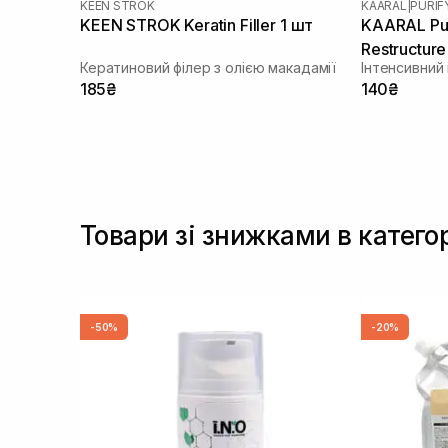
KEEN STROK
KAARAL
|
PURIF
KEEN STROK Keratin Filler 1 шт
KAARAL Pur
Restructure
Кератиновий філер з олією макадамії
185₴
140₴
Товари зі знижками в катего
-50%
-20%