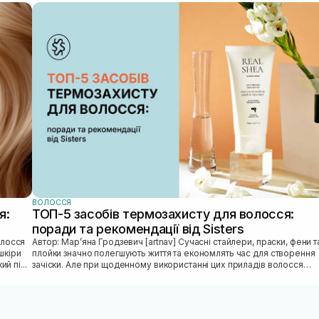
укту
з на
 на
 як
і
. На
яді
ВОЛОССЯ
я:
ТОП-5 засобів термозахисту для волосся:
поради та рекомендації від Sisters
Автор: Марʼяна Гродзевич [artnav] Сучасні стайлери, праски, фени та
шкіри
плойки значно полегшують життя та економлять час для створення
й пі...
зачіски. Але при щоденному використанні цих приладів волосся
може...