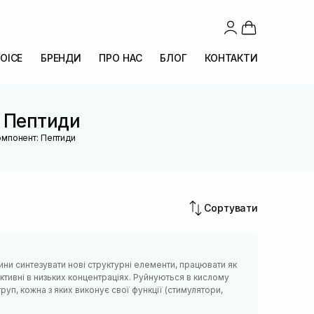
OICE
БРЕНДИ
ПРО НАС
БЛОГ
КОНТАКТИ
я Пептиди
омпонент: Пептиди
Сортувати
ини синтезувати нові структурні елементи, працювати як
ктивні в низьких концентраціях. Руйнуються в кислому
руп, кожна з яких виконує свої функції (стимулятори,