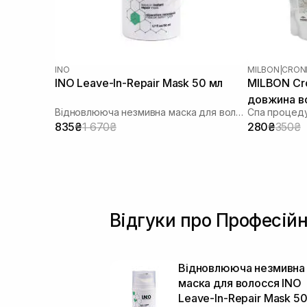
INO
MILBON
|
CRON
INO Leave-In-Repair Mask 50 мл
MILBON Cr
довжина в
Відновлююча незмивна маска для волосся
Спа процеду
835₴
1 670₴
280₴
350₴
Відгуки про Професійн
Відновлююча незмивна
маска для волосся INO
Leave-In-Repair Mask 5