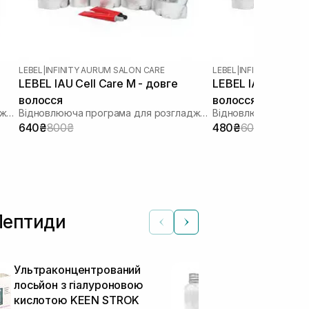
LEBEL
|
INFINITY AURUM SALON CARE
LEBEL
|
INFINITY AURUM
LEBEL IAU Cell Care M - довге
LEBEL IAU Cell Ca
волосся
волосся
Відновлююча програма для розгладження пористого волосся «Щастя для волосся»
Відновлююча програма для розгладження пористого волосся «Щастя для волосся»
640₴
800₴
480₴
600₴
Пептиди
Ультраконцентрований
Процедура, з
лосьйон з гіалуроновою
починалось 
кислотою KEEN STROK
Glaze 50 мл,