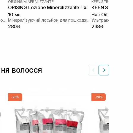
ORISING
|
MINERALIZZANTE
KEEN STROK
ORISING Lozione Mineralizzante 1 х
KEEN STROK Lotion 
10 мл
Hair Oil 1 шт
Ампули для відновлення структури волосся
Мінералізуючий лосьйон для пошкодженого волосся
280₴
238₴
ння волосся
-20%
-20%