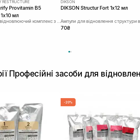
Y RESTRUCTURE
DIKSON
ify Provitamin B5
DIKSON Structur Fort 1х12 мл
 1х10 мл
Інтенсивний відновлюючий комплекс з провітаміном В5
70₴
рії Професійні засоби для відновле
-20%