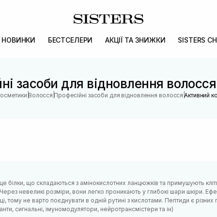
НОВИНКИ
БЕСТСЕЛЕРИ
АКЦІЇ ТА ЗНИЖКИ
SISTERS CH
ні засоби для відновлення волосс
|
|
|
косметики
Волосся
Професійні засоби для відновлення волосся
Активний к
це білки, що складаються з амінокислотних ланцюжків та примушують кліт
Через невеликі розміри, вони легко проникають у глибокі шари шкіри. Ефе
, тому не варто поєднувати в одній рутині з кислотами. Пептиди є різних г
нти, сигнальні, імуномодулятори, нейротрансмістери та ін)